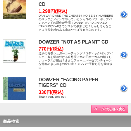
CD
1,298円(税込)
DAN VAPID AND THE CHEATSやNOISE BY NUMBERS
のリックがメインでやっているシカゴのパワーポップパ
ンクバンドの新作が登場！DANNY VAPIDにNAKED
RAYGUNのJeffまでゲストで参加とな！しかしそんなこ
とより疾走感のある曲はやっぱり好きなのです。
DOWZER “NOT AS PLANT” CD
770円(税込)
泣きの青春シュガーコーティングメロディック/ポップパ
ンク。胸を締め付ける哀愁度に女の子ボーカルの瑞々し
いコーラスが絶品！まさにフォーエバーセブンティーン
な青春のきらめきの全13曲！メンバー手持ち分を最終放
出！
DOWZER "FACING PAPER
TIGERS" CD
330円(税込)
Thank you, sold out!
ページの先頭へ戻る
商品検索