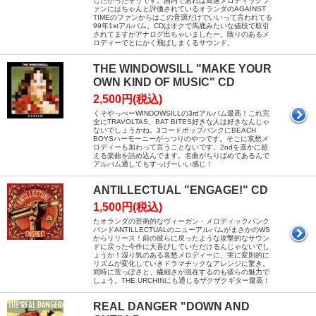
したかったそうです。国内であれば高速メロディックフ
ァンにはちゃんと評価されているオランダのAGAINST
TIMEのファンからはこの音源だけでいいって言われてる
99年1stアルバム。CDはオクで馬鹿みたいな値段で取引
されてますがアナログ出ちゃいましたー。陰りのあるメ
ロディーでとにかく飛ばしまくるサウンド。
THE WINDOWSILL "MAKE YOUR
OWN KIND OF MUSIC" CD
2,500円(税込)
くそやっべーWINDOWSILLの3rdアルバム最高！これ完
全にTRAVOLTAS、BAT BITES好きな人は好きなんじゃ
ないでしょうかね。3コードポップパンクにBEACH
BOYSハーモーニーがっつりのやつです。そこに哀愁メ
ロディーも加わって言うことないです。2ndを遥かに超
える楽曲を詰め込んでます。名曲がちりばめてあるんで
アルバム通してもすっげーいい感じ！
ANTILLECTUAL "ENGAGE!" CD
1,500円(税込)
たオランダの芸術的なヴィーガン・メロディックパンク
バンドANTILLECTUALのニューアルバムがまさかのWS
からリリース！前の彼らに戻ったような攻撃的なサウン
ドに戻った今作に大喜びしていただけるんじゃないでし
ょうか！湿り気のある哀愁メロディーに、実に変則的に
リズムが変化していきドラマチックなアレンジに驚き。
同時に荒っぽさと、繊細さが混在するのも彼らの魅力で
しょう。THE URCHINにも通じるザクザクギター最高！
REAL DANGER "DOWN AND