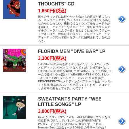
THOUGHTS" CD
1,650円(税込)
彼らのサウンドには鮮やかさと心からの喜びが感じられ
る。ポップパンク寄りのBEACH SLANGと呼んでもあり
なのかもしれない。複雑ではなくシンプルなコードをか
き鳴らし、キャッチーなメロディー、繰り返されるスタ
イルのコーラスなんで一聴するとすぐに頭の中でリピー
トできるほど。純粋に曲の良さで、メロディック、イン
ディーロック問わず様々なフェスに招聘されているのだ
ろう。
FLORIDA MEN "DIVE BAR" LP
3,300円(税込)
1stアルバムの入荷を泣く泣く諦めたオランダのポップ/
メロディックパンクバンドなんですが、2ndアルバムに
1stアルバムの全曲も追加して全24曲というビッグボリュ
ームで登場！やっほい！ WEASELやTEEN IDOLSとい
った3コードポップパンクに、メンバーが大好きな
DESCENDENTSなメロディックなフレーズもありなバン
ド！結構地味めなバンドかと思ってましたが、メロディ
ック寄りの曲もとても良いんです！
SWEATPANTS PARTY "WEE
LITTLE SONGS" LP
3,000円(税込)
Kevinがフロントマンに立ち、APERS継承サウンドを現
在進行系で鳴らしているのがこのSWEATPANTS
PARTY。ようやく2ndアルバム登場です。これが
Monster Zeroの記念すべき100番目のリリース作品！