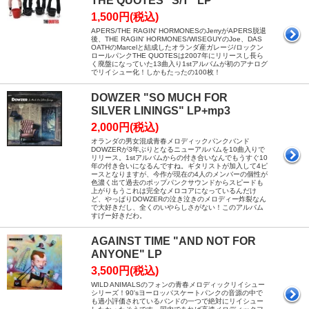
THE QUOTES “S/T” LP
1,500円(税込)
APERS/THE RAGIN' HORMONESのJerryがAPERS脱退
後、THE RAGIN' HORMONES/WISEGUYのJoe、DAS
OATHのMarcelと結成したオランダ産ガレージ/ロックン
ロールパンクTHE QUOTESは2007年にリリースし長ら
く廃盤になっていた13曲入り1stアルバムが初のアナログ
でリイシュー化！しかもたったの100枚！
DOWZER "SO MUCH FOR
SILVER LININGS" LP+mp3
2,000円(税込)
オランダの男女混成青春メロディックパンクバンド
DOWZERが3年ぶりとなるニューアルバムを10曲入りで
リリース。1stアルバムからの付き合いなんでもうすぐ10
年の付き合いになるんですね。ギタリストが加入して4ピ
ースとなりますが、今作が現在の4人のメンバーの個性が
色濃く出て過去のポップパンクサウンドからスピードも
上がりもうこれは完全なメロコアになっているんだけ
ど、やっぱりDOWZERの泣き泣きのメロディー炸裂なん
で大好きだし、全くのいやらしさがない！このアルバム
すげー好きだわ。
AGAINST TIME "AND NOT FOR
ANYONE" LP
3,500円(税込)
WILD ANIMALSのフォンの青春メロディックリイシュー
シリーズ！90'sヨーロッパスケートパンクの音源の中で
も過小評価されているバンドの一つで絶対にリイシュー