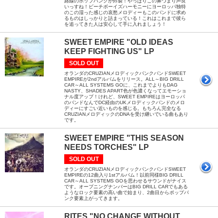
路線のポップパンクが炸裂！やっぱりこの鼻づまり声良
いっすね！ビーチボーイズハーモニーにヨーロッパ独特
のこの湿った感じの哀愁メロディーもこのバンドに求め
るものはしっかりと詰まっている！これはこれまで彼ら
を追ってきた人は安心して手に入れましょう！
SWEET EMPIRE "OLD IDEAS
KEEP FIGHTING US" LP
SOLD OUT
オランダのCRUZIANメロディックパンクバンドSWEET
EMPIREが2ndアルバムをリリース。ALL～BIG DRILL
CAR～ALL SYSTEMS GOに、これまでよりもDAG
NASTY、SHADES APART色が色濃くなってエモーショ
ナル度アップ！けれど、SWEET EMPIREはヨーロッパ
のバンドなんでDC経由のUKメロディックバンドのメロ
ディーにすごい近いものを感じる。もちろん完全なる
CRUZIANメロディックのDNAを受け継いでいる曲もあり
です。
SWEET EMPIRE "THIS SEASON
NEEDS TORCHES" LP
SOLD OUT
オランダのCRUZIANメロディックパンクバンドSWEET
EMPIREの12曲入り1stアルバム！以前同様BIG DRILL
CAR～ALL SYSTEMS GOを思わせるサウンドがナイス
です。オープニングナンバーはBIG DRILL CARでもある
ようなロック要素の高い曲で始まり、2曲目からポップパ
ンク要素上がってきます。
RITES "NO CHANGE WITHOUT