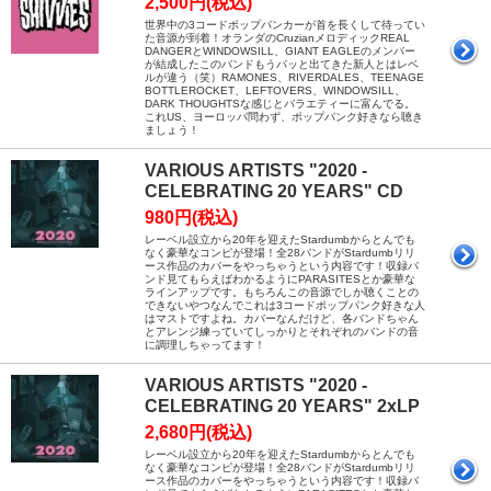
2,500円(税込)
世界中の3コードポップパンカーが首を長くして待ってい
た音源が到着！オランダのCruzianメロディックREAL
DANGERとWINDOWSILL、GIANT EAGLEのメンバー
が結成したこのバンドもうパッと出てきた新人とはレベ
ルが違う（笑）RAMONES、RIVERDALES、TEENAGE
BOTTLEROCKET、LEFTOVERS、WINDOWSILL、
DARK THOUGHTSな感じとバラエティーに富んでる。
これUS、ヨーロッパ問わず、ポップパンク好きなら聴き
ましょう！
VARIOUS ARTISTS "2020 -
CELEBRATING 20 YEARS" CD
980円(税込)
レーベル設立から20年を迎えたStardumbからとんでも
なく豪華なコンピが登場！全28バンドがStardumbリリ
ース作品のカバーをやっちゃうという内容です！収録バ
ンド見てもらえばわかるようにPARASITESとか豪華な
ラインアップです。もちろんこの音源でしか聴くことの
できないやつなんでこれは3コードポップパンク好きな人
はマストですよね。カバーなんだけど、各バンドちゃん
とアレンジ練っていてしっかりとそれぞれのバンドの音
に調理しちゃってます！
VARIOUS ARTISTS "2020 -
CELEBRATING 20 YEARS" 2xLP
2,680円(税込)
レーベル設立から20年を迎えたStardumbからとんでも
なく豪華なコンピが登場！全28バンドがStardumbリリ
ース作品のカバーをやっちゃうという内容です！収録バ