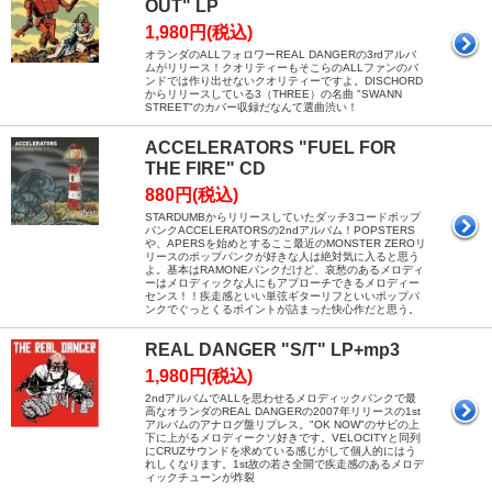
OUT" LP
1,980円(税込)
オランダのALLフォロワーREAL DANGERの3rdアルバ
ムがリリース！クオリティーもそこらのALLファンのバ
ンドでは作り出せないクオリティーですよ。DISCHORD
からリリースしている3（THREE）の名曲 "SWANN
STREET"のカバー収録だなんて選曲渋い！
ACCELERATORS "FUEL FOR
THE FIRE" CD
880円(税込)
STARDUMBからリリースしていたダッチ3コードポップ
パンクACCELERATORSの2ndアルバム！POPSTERS
や、APERSを始めとするここ最近のMONSTER ZEROリ
リースのポップパンクが好きな人は絶対気に入ると思う
よ。基本はRAMONEパンクだけど、哀愁のあるメロディ
ーはメロディックな人にもアプローチできるメロディー
センス！！疾走感といい単弦ギターリフといいポップパ
ンクでぐっとくるポイントが詰まった快心作だと思う。
REAL DANGER "S/T" LP+mp3
1,980円(税込)
2ndアルバムでALLを思わせるメロディックパンクで最
高なオランダのREAL DANGERの2007年リリースの1st
アルバムのアナログ盤リプレス。"OK NOW"のサビの上
下に上がるメロディークソ好きです。VELOCITYと同列
にCRUZサウンドを求めている感じがして個人的にはう
れしくなります。1st故の若さ全開で疾走感のあるメロデ
ィックチューンが炸裂