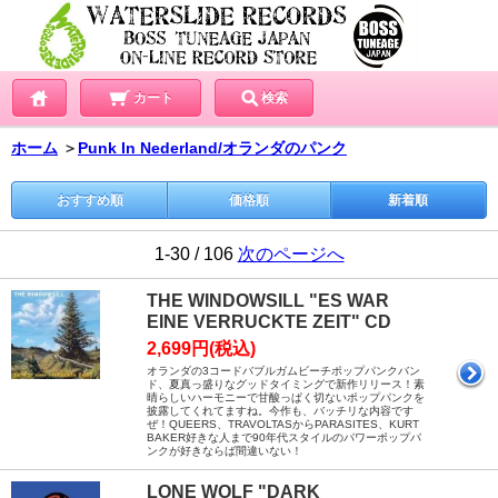
カート
検索
ホーム
＞
Punk In Nederland/オランダのパンク
おすすめ順
価格順
新着順
1-30 / 106
次のページへ
THE WINDOWSILL "ES WAR
EINE VERRUCKTE ZEIT" CD
2,699円(税込)
オランダの3コードバブルガムビーチポップパンクバン
ド、夏真っ盛りなグッドタイミングで新作リリース！素
晴らしいハーモニーで甘酸っぱく切ないポップパンクを
披露してくれてますね。今作も、バッチリな内容です
ぜ！QUEERS、TRAVOLTASからPARASITES、KURT
BAKER好きな人まで90年代スタイルのパワーポップパ
ンクが好きならば間違いない！
LONE WOLF "DARK