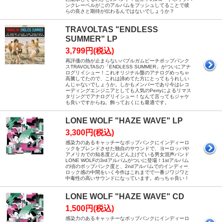
ンクレーベルがこのアルバムをプッシュしてることで彼
らの良さと期待が伝わるんではないでしょうか？
TRAVOLTAS "ENDLESS
SUMMER" LP
3,799円(税込)
再評価の熱が止まらないバブルガムビーチポップパンク
スTRAVOLTASの「ENDLESS SUMMER」がついにアナ
ログリイシュー！これオリジナル盤のアナログめっちゃ
高騰してたので、これは諦めてた方にとってもうれしい
んじゃないでしょうか。しかもメンバーであり今はレコ
ーディングエンジニアとしても人気のPerryによるリマス
タリングでアナログリイシュー！なんて言ってもジャケ
も良いですからね。飾っておくにも最適です。
LONE WOLF "HAZE WAVE" LP
3,300円(税込)
感染力のあるキャッチーなポップパンクにインディーロ
ックをブレンドさせた独自のサウンドで、ヨーロッパや
アメリカでの知名度どんどん上げている男女混声バンド
LONE WOLFの3rdアルバムがついに登場！1stアルバム
の頃のポップパンク度と、2ndアルバムでのインディー
ロック感の中間をいく今作はこれまでで一番ジワジワと
中毒性の高いサウンドになっています。めっちゃ良い！
LONE WOLF "HAZE WAVE" CD
1,500円(税込)
感染力のあるキャッチーなポップパンクにインディーロ