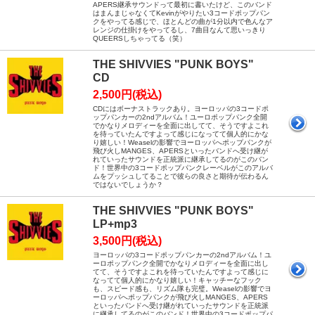
APERS継承サウンドって最初に書いたけど、このバンド
はまんまじゃなくてKevinがやりたい3コードポップパン
クをやってる感じで、ほとんどの曲が1分以内で色んなア
レンジの仕掛けをやってるし、7曲目なんて思いっきり
QUEERSしちゃってる（笑）
THE SHIVVIES "PUNK BOYS"
CD
2,500円(税込)
CDにはボーナストラックあり。ヨーロッパの3コードポ
ップパンカーの2ndアルバム！ユーロポップパンク全開
でかなりメロディーを全面に出してて、そうですよこれ
を待っていたんですよって感じになってて個人的にかな
り嬉しい！Weaselの影響でヨーロッパへポップパンクが
飛び火しMANGES、APERSといったバンドへ受け継が
れていったサウンドを正統派に継承してるのがこのバン
ド！世界中の3コードポップパンクレーベルがこのアルバ
ムをプッシュしてることで彼らの良さと期待が伝わるん
ではないでしょうか？
THE SHIVVIES "PUNK BOYS"
LP+mp3
3,500円(税込)
ヨーロッパの3コードポップパンカーの2ndアルバム！ユ
ーロポップパンク全開でかなりメロディーを全面に出し
てて、そうですよこれを待っていたんですよって感じに
なってて個人的にかなり嬉しい！キャッチーなフック
も、スピード感も、リズム隊も完璧。Weaselの影響でヨ
ーロッパへポップパンクが飛び火しMANGES、APERS
といったバンドへ受け継がれていったサウンドを正統派
に継承してるのがこのバンド！世界中の3コードポップパ