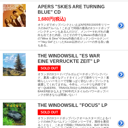
APERS "SKIES ARE TURNING
BLUE" CD
1,680円(税込)
オランダでポップパンクといえばAPERS!2005年リリー
スの3rdアルバム！これまで同様の最高の3コードポップ
パンクチューンもあるんだけど、メンバーそれぞれの趣
向も出てきた内容。けどその中でもMarien作曲の泣き
の"Wine & Dine"やJerry作曲の名ロックンロールナンバ
ー"Hey Girl"といったKevin以外のメンバーの作る良い曲
もある。
THE WINDOWSILL "ES WAR
EINE VERRUCKTE ZEIT" LP
SOLD OUT
オランダの3コードバブルガムビーチポップパンクバン
ド、夏真っ盛りなグッドタイミングで新作リリース！素
晴らしいハーモニーで甘酸っぱく切ないポップパンクを
披露してくれてますね。今作も、バッチリな内容です
ぜ！QUEERS、TRAVOLTASからPARASITES、KURT
BAKER好きな人まで90年代スタイルのパワーポップパ
ンクが好きならば間違いない！
THE WINDOWSILL "FOCUS" LP
SOLD OUT
オランダの3コードポップパンクオールスターズによるバ
ンドの4thアルバムドン！CDオンリーです。期待を裏切
ることなく、これまで同様にTRAVOLTAS、BAT BITES