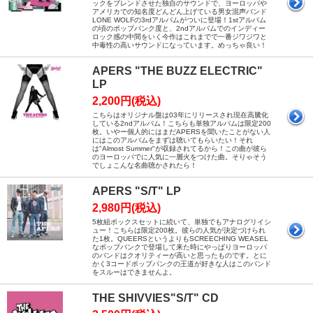
ックをブレンドさせた独自のサウンドで、ヨーロッパや
アメリカでの知名度どんどん上げている男女混声バンド
LONE WOLFの3rdアルバムがついに登場！1stアルバム
の頃のポップパンク度と、2ndアルバムでのインディー
ロック感の中間をいく今作はこれまでで一番ジワジワと
中毒性の高いサウンドになっています。めっちゃ良い！
APERS "THE BUZZ ELECTRIC"
LP
2,200円(税込)
こちらはオリジナル盤は03年にリリースされ現在高騰化
している2ndアルバム！こちらも単独アルバムは限定200
枚。いやー個人的にはまだAPERSを聞いたことがない人
にはこのアルバムをまずは聴いてもらいたい！それ
は"Almost Summer"が収録されてるから！この曲が彼ら
のヨーロッパでに人気に一層火をつけた曲。そりゃそう
でしょこんな名曲聴かされたら！
APERS "S/T" LP
2,980円(税込)
5枚組ボックスセットに続いて、単独でもアナログリイシ
ュー！こちらは限定200枚。彼らの人気が決定づけられ
た1枚。QUEERSというよりもSCREECHING WEASEL
なポップパンクで登場して来た時にやっぱりヨーロッパ
のバンドはクオリティーが高いと思ったものです。とに
かく3コードポップパンクの王道が好きな人はこのバンド
をスルーはできませんよ。
THE SHIVVIES"S/T" CD