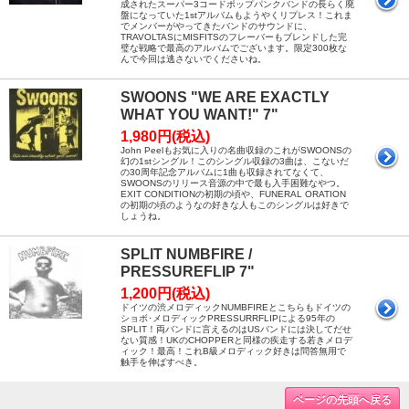
成されたスーパー3コードポップパンクバンドの長らく廃
盤になっていた1stアルバムもようやくリプレス！これま
でメンバーがやってきたバンドのサウンドに、
TRAVOLTASにMISFITSのフレーバーもブレンドした完
璧な戦略で最高のアルバムでございます。限定300枚な
んで今回は逃さないでくださいね。
SWOONS "WE ARE EXACTLY
WHAT YOU WANT!" 7"
1,980円(税込)
John Peelもお気に入りの名曲収録のこれがSWOONSの
幻の1stシングル！このシングル収録の3曲は、こないだ
の30周年記念アルバムに1曲も収録されてなくて、
SWOONSのリリース音源の中で最も入手困難なやつ。
EXIT CONDITIONの初期の頃や、FUNERAL ORATION
の初期の頃のようなの好きな人もこのシングルは好きで
しょうね。
SPLIT NUMBFIRE /
PRESSUREFLIP 7"
1,200円(税込)
ドイツの渋メロディックNUMBFIREとこちらもドイツの
ショボ･メロディックPRESSURRFLIPによる95年の
SPLIT！両バンドに言えるのはUSバンドには決してだせ
ない質感！UKのCHOPPERと同様の疾走する若きメロデ
ィック！最高！これB級メロディック好きは問答無用で
触手を伸ばすべき。
ページの先頭へ戻る