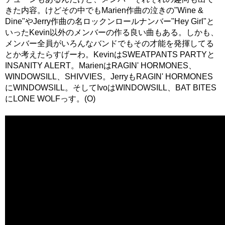
きた内容。けどその中でもMarien作曲の泣きの"Wine &
Dine"やJerry作曲の名ロックンロールナンバー"Hey Girl"と
いったKevin以外のメンバーの作る良い曲もある。しかも、
メンバー全員がいろんなバンドでもその才能を発揮してる
とか考えたらすげーわ。KevinはSWEATPANTS PARTYと
INSANITY ALERT。MarienはRAGIN' HORMONES、
WINDOWSILL、SHIVVIES。JerryもRAGIN' HORMONES
にWINDOWSILL。そしてIvoはWINDOWSILL、BAT BITES
にLONE WOLFっす。(O)