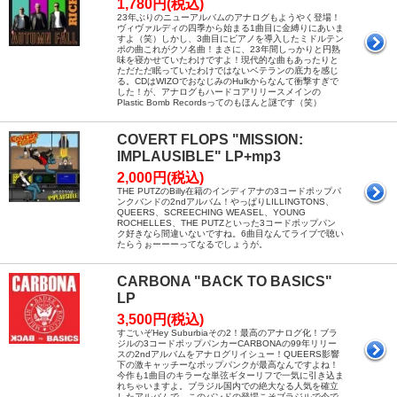
1,780円(税込)
23年ぶりのニューアルバムのアナログもようやく登場！
ヴィヴァルディの四季から始まる1曲目に金縛りにあいま
すよ（笑）しかし、3曲目にピアノを導入したミドルテン
ポの曲これがクソ名曲！まさに、23年間しっかりと円熟
味を寝かせていたわけですよ！現代的な曲もあったりと
ただただ眠っていたわけではないベテランの底力を感じ
る。CDはWIZOでおなじみのHulkからなんて衝撃すぎで
した！が、アナログもハードコアリリースメインの
Plastic Bomb Recordsってのもほんと謎です（笑）
COVERT FLOPS "MISSION:
IMPLAUSIBLE" LP+mp3
2,000円(税込)
THE PUTZのBilly在籍のインディアナの3コードポップパ
ンクバンドの2ndアルバム！やっぱりLILLINGTONS、
QUEERS、SCREECHING WEASEL、YOUNG
ROCHELLES、THE PUTZといった3コードポップパン
ク好きなら間違いないですね。6曲目なんてライブで聴い
たらうぉーーーってなるでしょうが。
CARBONA "BACK TO BASICS"
LP
3,500円(税込)
すごいぞHey Suburbiaその2！最高のアナログ化！ブラ
ジルの3コードポップパンカーCARBONAの99年リリー
スの2ndアルバムをアナログリイシュー！QUEERS影響
下の激キャッチーなポップパンクが最高なんですよね！
今作も1曲目のキラーな単弦ギターリフで一気に引き込ま
れちゃいますよ。ブラジル国内での絶大なる人気を確立
したアルバムで、このバンドの登場こそブラジルで今で