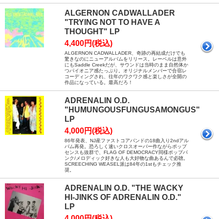
ALGERNON CADWALLADER
"TRYING NOT TO HAVE A
THOUGHT" LP
4,400円(税込)
ALGERNON CADWALLADER、奇跡の再結成だけでも
驚きなのにニューアルバムをリリース。レーベルは意外
にもSaddle Creekだが、サウンドは当時のまま自然体か
つパイオニア感たっぷり。オリジナルメンバーで合宿レ
コーディングされ、往年のワクワク感と楽しさが全開の
作品になっている。最高だろ！
ADRENALIN O.D.
"HUMUNGOUSFUNGUSAMONGUS"
LP
4,000円(税込)
86年発表、NJ産ファストコアバンドの18曲入り2ndアル
バム再発。恐ろしく速いクロスオーバー作ながらポップ
センスも抜群で、FLAG OF DEMOCRACY同様ポップパ
ンク/メロディック好きな人も大好物な曲あるんで必聴。
SCREECHING WEASEL派は84年の1stもチェック推
奨。
ADRENALIN O.D. "THE WACKY
HI-JINKS OF ADRENALIN O.D."
LP
4,000円(税込)