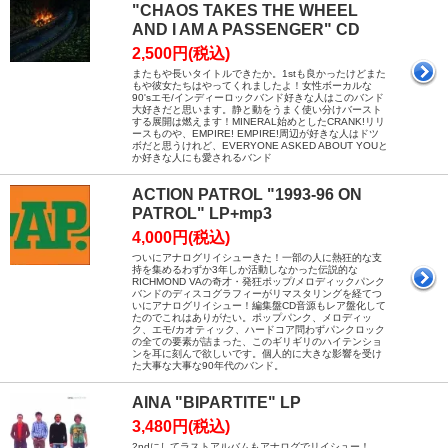
"CHAOS TAKES THE WHEEL
AND I AM A PASSENGER" CD
2,500円(税込)
またもや長いタイトルできたか。1stも良かったけどまた
もや彼女たちはやってくれましたよ！女性ボーカルな
90'sエモ/インディーロックバンド好きな人はこのバンド
大好きだと思います。静と動をうまく使い分けバースト
する展開は燃えます！MINERAL始めとしたCRANK!リリ
ースものや、EMPIRE! EMPIRE!周辺が好きな人はドツ
ボだと思うけれど、EVERYONE ASKED ABOUT YOUと
か好きな人にも愛されるバンド
ACTION PATROL "1993-96 ON
PATROL" LP+mp3
4,000円(税込)
ついにアナログリイシューきた！一部の人に熱狂的な支
持を集めるわずか3年しか活動しなかった伝説的な
RICHMOND VAの奇才・発狂ポップ/メロディックパンク
バンドのディスコグラフィーがリマスタリングを経てつ
いにアナログリイシュー！編集盤CD音源もレア盤化して
たのでこれはありがたい。ポップパンク、メロディッ
ク、エモ/カオティック、ハードコア問わずパンクロック
の全ての要素が詰まった、このギリギリのハイテンショ
ンを耳に刻んで欲しいです。個人的に大きな影響を受け
た大事な大事な90年代のバンド。
AINA "BIPARTITE" LP
3,480円(税込)
2ndにしてラストアルバムもアナログでリイシュー！