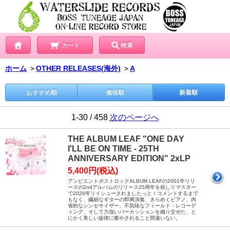
カート
検索
ホーム
＞
OTHER RELEASES(海外)
＞
A
おすすめ順
価格順
新着順
1-30 / 458
次のページへ
THE ALBUM LEAF "ONE DAY
I'LL BE ON TIME - 25TH
ANNIVERSARY EDITION" 2xLP
5,400円(税込)
アンビエントポストロックALBUM LEAFの2001年リリ
ースの2ndアルバムのリリース25周年を祝しリマスター
で2026年リイシューされましたっと！コメントするまで
もなく、繊細なギターの即興演奏、きらめくピアノ、内
省的なシンセサイザー、不気味なフィールド・レコーデ
ィング、そして力強いパーカッションを織り交ぜた、と
にかく美しい旋律に癒やされること間違いない。