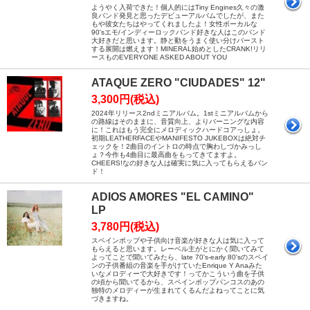
ようやく入荷できた！個人的にはTiny Engines久々の激
良バンド発見と思ったデビューアルバムでしたが、また
もや彼女たちはやってくれましたよ！女性ボーカルな
90'sエモ/インディーロックバンド好きな人はこのバンド
大好きだと思います。静と動をうまく使い分けバースト
する展開は燃えます！MINERAL始めとしたCRANK!リリ
ースものEVERYONE ASKED ABOUT YOU
ATAQUE ZERO "CIUDADES" 12"
3,300円(税込)
2024年リリース2ndミニアルバム。1stミニアルバムから
の路線はそのままに、音質向上、よりバーニングな内容
に！これはもう完全にメロディックハードコアっしょ。
初期LEATHERFACEやMANIFESTO JUKEBOXは絶対チ
ェックを！2曲目のイントロの時点で胸わしづかみっし
ょ？今作も4曲目に最高曲をもってきてますよ。
CHEERS!なの好きな人は確実に気に入ってもらえるバン
ド！
ADIOS AMORES "EL CAMINO"
LP
3,780円(税込)
スペインポップや子供向け音楽が好きな人は気に入って
もらえると思います。レーベル主がとにかく聞いてみて
よってことで聞いてみたら、late 70's-early 80'sのスペイ
ンの子供番組の音楽を手がけていたEnrique Y Anaみた
いなメロディーで大好きです！ってかこういう曲を子供
の頃から聞いてるから、スペインポップパンコスのあの
独特のメロディーが生まれてくるんだよねってことに気
づきますね。