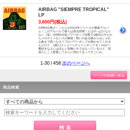
AIRBAG "SIEMPRE TROPICAL"
LP
3,600円(税込)
AIRBAG再び！こちらが2023年リリースの最新アルバ
ム！このアルバムで彼らは原点回帰！とはやっぱりなら
ない（笑）AIRBAG流パワーポップ全開で1曲目のサビか
らメロディーセンスが爆発！勢いのある曲からおしゃれ
な曲まで様々なタイプのパワーポップを聴かせてくれる
んだけど、1曲だけショートチューンやってる！1stが一
番好きな人にはほんと別物に今ではなっているけど、現
役だしこう変更してさらに売れてるってすごいわ。
1-30 / 458
次のページへ
ページの先頭へ戻る
商品検索