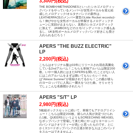
3,300円(税込)
THE BOMBやMETHADONESといったシカゴメロディッ
クバンドをやっているメンバーが女性ボーカルを迎え結
成したメロディック/オルタナバンドの新作は、
LEATHERFACEのメンバー運営のLittle Rocket recordsか
ら！伸びやかな女性ボーカルが炸裂するメロディックチ
ューンに笑顔が止まらない。哀愁のシカゴメロディック
に加えて、JAWBOXなどのエモ/インディーロック感もあ
るし、UK女性ボーカルメロディックバンド好きにも受け
入れられるだろう！
APERS "THE BUZZ ELECTRIC"
LP
2,200円(税込)
こちらはオリジナル盤は03年にリリースされ現在高騰化
している2ndアルバム！こちらも単独アルバムは限定200
枚。いやー個人的にはまだAPERSを聞いたことがない人
にはこのアルバムをまずは聴いてもらいたい！それ
は"Almost Summer"が収録されてるから！この曲が彼ら
のヨーロッパでに人気に一層火をつけた曲。そりゃそう
でしょこんな名曲聴かされたら！
APERS "S/T" LP
2,980円(税込)
5枚組ボックスセットに続いて、単独でもアナログリイシ
ュー！こちらは限定200枚。彼らの人気が決定づけられ
た1枚。QUEERSというよりもSCREECHING WEASEL
なポップパンクで登場して来た時にやっぱりヨーロッパ
のバンドはクオリティーが高いと思ったものです。とに
かく3コードポップパンクの王道が好きな人はこのバンド
をスルーはできませんよ。