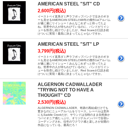
AMERICAN STEEL "S/T" CD
2,600円(税込)
イーストベイ直系ダミ声ラフポップパンクで泣きのギタ
ーも見せるAMERICAN STEELの98年の傑作1stアルバム
が遂に遂にリイシュー！みんなこれずっと待ってたよ
ね。世界中の人が待ちわびているのに、バンドがリイシ
ューを拒否し続けていましたが、Red Scareが口説き続
けついに実現！最高に決まってんじゃないですか。
AMERICAN STEEL "S/T" LP
3,799円(税込)
イーストベイ直系ダミ声ラフポップパンクで泣きのギタ
ーも見せるAMERICAN STEELの98年の傑作1stアルバム
が遂に遂にリイシュー！みんなこれずっと待ってたよ
ね。世界中の人が待ちわびているのに、バンドがリイシ
ューを拒否し続けていましたが、Red Scareが口説き続
けついに実現！最高に決まってんじゃないですか。
ALGERNON CADWALLADER
"TRYING NOT TO HAVE A
THOUGHT" CD
2,530円(税込)
ALGERNON CADWALLADER、奇跡の再結成だけでも
驚きなのにニューアルバムをリリース。レーベルは意外
にもSaddle Creekだが、サウンドは当時のまま自然体か
つパイオニア感たっぷり。オリジナルメンバーで合宿レ
コーディングされ、往年のワクワク感と楽しさが全開の
作品になっている。最高だろ！