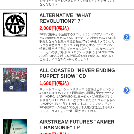
を帯びたギターもUKメロディック狂をくすぐるサウンド
なんだわコレ！
ALTERNATIVE "WHAT
REVOLUTION?" 7"
2,000円(税込)
70年代後半から活動するスコットランドのアナーコパン
クの85年の1stアルバムレコーディング時のアルバムに未
収録となったお蔵入り音源3曲が7インチ化！メランコリ
ックな哀愁ギターとCRASSを代表とするアナーコバンド
特有の吐き捨て型のヴォーカルながら、このガールズヴ
ォーカルの歌い方はUKメロディック的にはDANやICON
A.D的POPさを感じる小気味良い曲で刺さる、刺さる！
これはナイスな7インチ化でしょう！
ALL COASTED "NEVER ENDING
PUPPET SHOW" CD
1,680円(税込)
サポートローカルシーンリリースに登場はビチェンツァ
の90'sメロコアバンド！西海岸から影響を受けたサウン
ド！NOFX、LAGWAGONにヨーロッパの哀愁をブレン
ドさせたNO FUN AT ALLなサウンドだぜ！ジャケももろ
にNOFXっぽい（笑）しかしこれは、ここのところの
90's回帰ブームを起きてるおじさん世代にはたまらない
っしょ！ラストまで一気に聞かせてくれる。
AIRSTREAM FUTURES "ARMER
L'HARMONIE" LP