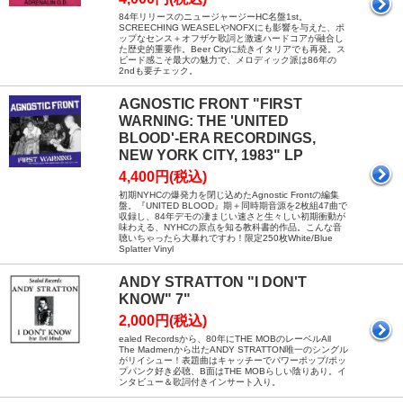
84年リリースのニュージャージーHC名盤1st。
SCREECHING WEASELやNOFXにも影響を与えた、ポ
ップなセンス＋オフザケ歌詞と激速ハードコアが融合し
た歴史的重要作。Beer Cityに続きイタリアでも再発。ス
ピード感こそ最大の魅力で、メロディック派は86年の
2ndも要チェック。
AGNOSTIC FRONT "FIRST
WARNING: THE 'UNITED
BLOOD'-ERA RECORDINGS,
NEW YORK CITY, 1983" LP
4,400円(税込)
初期NYHCの爆発力を閉じ込めたAgnostic Frontの編集
盤。『UNITED BLOOD』期＋同時期音源を2枚組47曲で
収録し、84年デモの凄まじい速さと生々しい初期衝動が
味わえる、NYHCの原点を知る教科書的作品。こんな音
聴いちゃったら大暴れですわ！限定250枚White/Blue
Splatter Vinyl
ANDY STRATTON "I DON'T
KNOW" 7"
2,000円(税込)
ealed Recordsから、80年にTHE MOBのレーベルAll
The Madmenから出たANDY STRATTON唯一のシングル
がリイシュー！表題曲はキャッチーでパワーポップ/ポッ
プパンク好き必聴、B面はTHE MOBらしい陰りあり。イ
ンタビュー＆歌詞付きインサート入り。