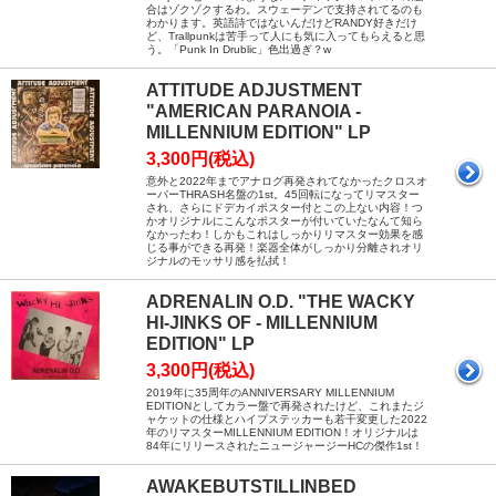
合はゾクゾクするわ。スウェーデンで支持されてるのも
わかります。英語詩ではないんだけどRANDY好きだけ
ど、Trallpunkは苦手って人にも気に入ってもらえると思
う。「Punk In Drublic」色出過ぎ？w
ATTITUDE ADJUSTMENT
"AMERICAN PARANOIA -
MILLENNIUM EDITION" LP
3,300円(税込)
意外と2022年までアナログ再発されてなかったクロスオ
ーバーTHRASH名盤の1st。45回転になってリマスター
され、さらにドデカイポスター付とこの上ない内容！つ
かオリジナルにこんなポスターが付いていたなんて知ら
なかったわ！しかもこれはしっかりリマスター効果を感
じる事ができる再発！楽器全体がしっかり分離されオリ
ジナルのモッサリ感を払拭！
ADRENALIN O.D. "THE WACKY
HI-JINKS OF - MILLENNIUM
EDITION" LP
3,300円(税込)
2019年に35周年のANNIVERSARY MILLENNIUM
EDITIONとしてカラー盤で再発されたけど、これまたジ
ャケットの仕様とハイプステッカーも若干変更した2022
年のリマスターMILLENNIUM EDITION！オリジナルは
84年にリリースされたニュージャージーHCの傑作1st！
AWAKEBUTSTILLINBED