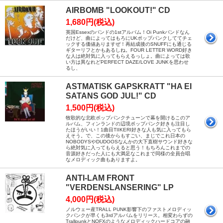
AIRBOMB "LOOKOUT!" CD
1,680円(税込)
英国Essexのバンドの1stアルバム！Oi Punkバンドなん
だけど、曲によってはもろにUKポップパンクしててチェ
ックする価値ありますぜ！再結成後のSNUFFにも通じる
ギターリフとかもあるしね。FOUR LETTER WORD好き
な人は絶対気に入ってもらえるっしょ。曲によっては歌
い方は異なれどPERFECT DAZE/LOVE JUNKを思わせ
るし、
ASTMATISK GAPSKRATT "HA EI
SATANS GOD JUL!" CD
1,500円(税込)
牧歌的な北欧ポップパンクチューンで幕を開けるこのア
ルバム、フィンランドの辺境ポップパンク好きも注目し
たほうがいい！1曲目TIIKERI好きな人も気に入ってもら
えそう。で、この後からもすごい、まじでこれ日本の
NOBODYSやDUDOOSなんかの大下直樹サウンド好きな
ら絶対気に入ってもらえると思う！もちろんこれまでの
音源好きだった人にも大満足なこれまで同様の全員合唱
なメロディック曲もありますよ。
ANTI-LAM FRONT
"VERDENSLANSERING" LP
4,000円(税込)
ノルウェー産TRALL PUNK影響下のファストメロディッ
クパンクが早くも3rdアルバムをリリース。相変わらずの
TrallpunkとNOFXのようなメロディックハードコアの融