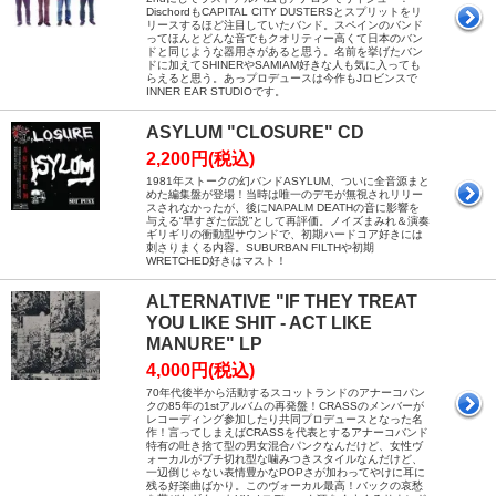
DischordもCAPITAL CITY DUSTERSとスプリットをリ
リースするほど注目していたバンド。スペインのバンド
ってほんとどんな音でもクオリティー高くて日本のバン
ドと同じような器用さがあると思う。名前を挙げたバン
ドに加えてSHINERやSAMIAM好きな人も気に入っても
らえると思う。あっプロデュースは今作もJロビンスで
INNER EAR STUDIOです。
ASYLUM "CLOSURE" CD
2,200円(税込)
1981年ストークの幻バンドASYLUM、ついに全音源まと
めた編集盤が登場！当時は唯一のデモが無視されリリー
スされなかったが、後にNAPALM DEATHの音に影響を
与える“早すぎた伝説”として再評価。ノイズまみれ＆演奏
ギリギリの衝動型サウンドで、初期ハードコア好きには
刺さりまくる内容。SUBURBAN FILTHや初期
WRETCHED好きはマスト！
ALTERNATIVE "IF THEY TREAT
YOU LIKE SHIT - ACT LIKE
MANURE" LP
4,000円(税込)
70年代後半から活動するスコットランドのアナーコパン
クの85年の1stアルバムの再発盤！CRASSのメンバーが
レコーディング参加したり共同プロデュースとなった名
作！言ってしまえばCRASSを代表とするアナーコバンド
特有の吐き捨て型の男女混合パンクなんだけど、女性ヴ
ォーカルがブチ切れ型な噛みつきスタイルなんだけど、
一辺倒じゃない表情豊かなPOPさが加わってやけに耳に
残る好楽曲ばかり。このヴォーカル最高！バックの哀愁