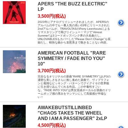
APERS "THE BUZZ ELECTRIC"
LP
3,500円(税込)
2023年にアナログリイシューされましたが、APERSの
アルバムの中でも一番人気の高い03年にリリースされた
2ndアルバムが、TRAVOLTASのPerry Leenhoutsによる
リマスタリングで再びリイシュー！マジで"Almost
Summer"は3コードポップパンク界の大名曲だし、
UNLOVABLESもカバーした"Please Don’t Change"も収
録だし、軽快な曲から哀愁系まで飽きることない内容。
AMERICAN FOOTBALL "RARE
SYMMETRY / FADE INTO YOU"
10"
3,700円(税込)
完全なるオリジナルの新曲"RARE SYMMETRY"はLP3の
濃密な美しさをさらに推し進めた楽曲で、ヴィブラフォ
ンと複雑なピッキング・パターンでグイグイその世界観
に引き摺り込んでくれる作品。この中毒性すごい
な。"FADE INTO YOU"は男女混成ボーカルが原曲のドリ
ームポップ感の厚みをマシマシにして高揚感が半端な
い！
AWAKEBUTSTILLINBED
"CHAOS TAKES THE WHEEL
AND I AM A PASSENGER" 2xLP
4,500円(税込)