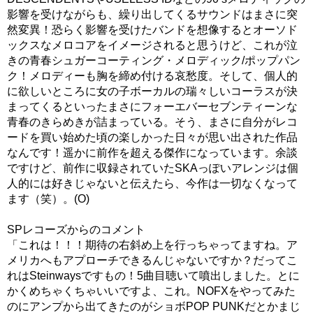
影響を受けながらも、繰り出してくるサウンドはまさに突
然変異！恐らく影響を受けたバンドを想像するとオーソド
ックスなメロコアをイメージされると思うけど、これが泣
きの青春シュガーコーティング・メロディック/ポップパン
ク！メロディーも胸を締め付ける哀愁度。そして、個人的
に欲しいところに女の子ボーカルの瑞々しいコーラスが決
まってくるといったまさにフォーエバーセブンティーンな
青春のきらめきが詰まっている。そう、まさに自分がレコ
ードを買い始めた頃の楽しかった日々が思い出された作品
なんです！遥かに前作を超える傑作になっています。余談
ですけど、前作に収録されていたSKAっぽいアレンジは個
人的には好きじゃないと伝えたら、今作は一切なくなって
ます（笑）。(O)
SPレコーズからのコメント
「これは！！！期待の右斜め上を行っちゃってますね。ア
メリカへもアプローチできるんじゃないですか？だってこ
れはSteinwaysですもの！5曲目聴いて噴出しました。とに
かくめちゃくちゃいいですよ、これ。NOFXをやってみた
のにアンプから出てきたのがショボPOP PUNKだとかまじ