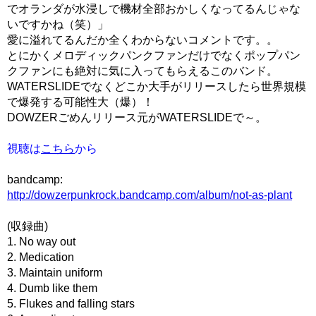
でオランダが水浸しで機材全部おかしくなってるんじゃな
いですかね（笑）」
愛に溢れてるんだか全くわからないコメントです。。
とにかくメロディックパンクファンだけでなくポップパン
クファンにも絶対に気に入ってもらえるこのバンド。
WATERSLIDEでなくどこか大手がリリースしたら世界規模
で爆発する可能性大（爆）！
DOWZERごめんリリース元がWATERSLIDEで～。
視聴は
こちら
から
bandcamp:
http://dowzerpunkrock.bandcamp.com/album/not-as-plant
(収録曲)
1. No way out
2. Medication
3. Maintain uniform
4. Dumb like them
5. Flukes and falling stars