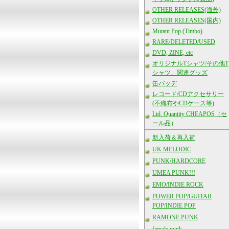
OTHER RELEASES(海外)
OTHER RELEASES(国内)
Mutant Pop (Timbo)
RARE/DELETED/USED
DVD, ZINE, etc
オリジナルTシャツ/その他T
シャツ、関連グッズ
缶バッヂ
レコード/CDアクセサリー
(不織布やCDケース等)
Ltd. Quantity CHEAPOS（セ
ール品）
新入荷＆再入荷
UK MELODIC
PUNK/HARDCORE
UMEA PUNK!!!
EMO/INDIE ROCK
POWER POP/GUITAR
POP/INDIE POP
RAMONE PUNK