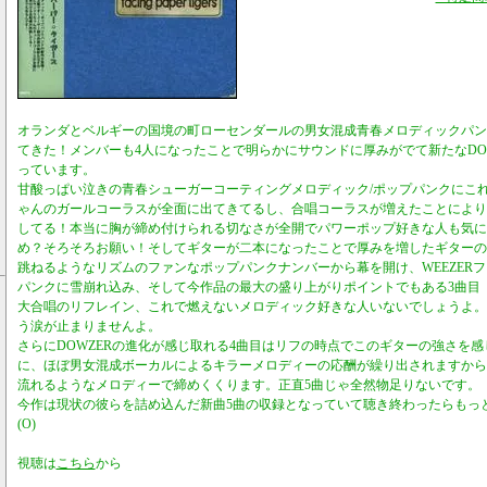
オランダとベルギーの国境の町ローセンダールの男女混成青春メロディックパンク
てきた！メンバーも4人になったことで明らかにサウンドに厚みがでて新たなDO
っています。
甘酸っぱい泣きの青春シューガーコーティングメロディック/ポップパンクにこ
ゃんのガールコーラスが全面に出てきてるし、合唱コーラスが増えたことにより
してる！本当に胸が締め付けられる切なさが全開でパワーポップ好きな人も気に
め？そろそろお願い！そしてギターが二本になったことで厚みを増したギターの
跳ねるようなリズムのファンなポップパンクナンバーから幕を開け、WEEZER
パンクに雪崩れ込み、そして今作品の最大の盛り上がりポイントでもある3曲目「Hope Is
大合唱のリフレイン、これで燃えないメロディック好きな人いないでしょうよ。
う涙が止まりませんよ。
さらにDOWZERの進化が感じ取れる4曲目はリフの時点でこのギターの強さを
に、ほぼ男女混成ボーカルによるキラーメロディーの応酬が繰り出されますから。
流れるようなメロディーで締めくくります。正直5曲じゃ全然物足りないです。
今作は現状の彼らを詰め込んだ新曲5曲の収録となっていて聴き終わったらもっ
(O)
視聴は
こちら
から