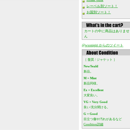
female punk
レーベル別ソート！
お国別ソート！
カートの中に商品はありませ
ん
@wsonigiri からのツイート
［ 盤質 / ジャケット ］
New/Seald
新品。
M = Mint
新品同様。
Ex = Excellent
大変良い。
VG = Very Good
良い/充分聞ける。
G = Good
目立つ傷や汚れがあるなど
Condition詳細