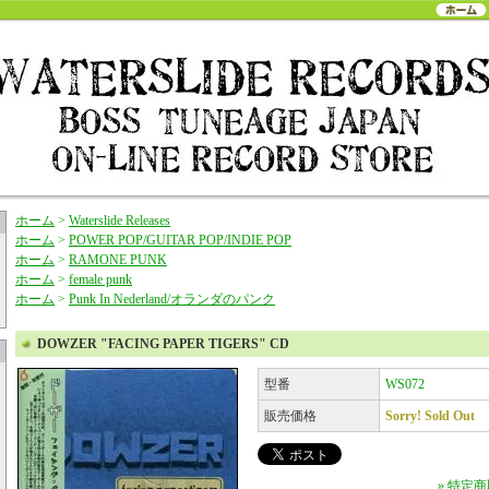
ホーム
>
Waterslide Releases
ホーム
>
POWER POP/GUITAR POP/INDIE POP
ホーム
>
RAMONE PUNK
ホーム
>
female punk
ホーム
>
Punk In Nederland/オランダのパンク
DOWZER "FACING PAPER TIGERS" CD
型番
WS072
販売価格
Sorry! Sold Out
» 特定