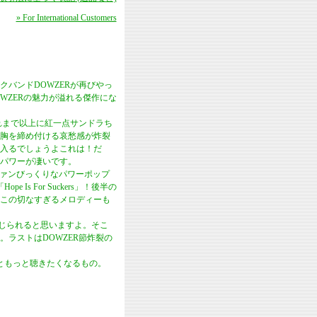
» For International Customers
バンドDOWZERが再びやっ
WZERの魅力が溢れる傑作にな
れまで以上に紅一点サンドラち
胸を締め付ける哀愁感が炸裂
入るでしょうよこれは！だ
パワーが凄いです。
ファンびっくりなパワーポップ
 For Suckers」！後半の
この切なすぎるメロディーも
感じられると思いますよ。そこ
ラストはDOWZER節炸裂の
ともっと聴きたくなるもの。