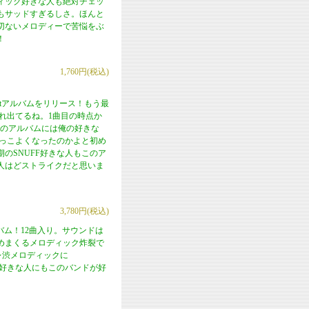
ィック好きな人も絶対チェッ
もサッドすぎるしさ。ほんと
切ないメロディーで苦悩をぶ
！
1,760円(税込)
1stアルバムをリリース！もう最
溢れ出てるね。1曲目の時点か
YSのアルバムには俺の好きな
かっこよくなったのかよと初め
のSNUFF好きな人もこのア
人はどストライクだと思いま
3,780円(税込)
バム！12曲入り。サウンドは
めまくるメロディック炸裂で
ワガレ渋メロディックに
ンク好きな人にもこのバンドが好
。