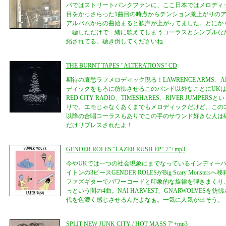
パではストリートパンクファンに、ここ日本ではメロディ
目をかっさらった1曲目の時点からテンション激上がりのアル
アルバムからの曲始まると歓声が上がってました。とにか
一聴しただけで一緒に歌えてしまうコーラスとシンプルな
縮されてる。聴き倒してくださいね
THE BURNT TAPES "ALTERATIONS" CD
期待の哀愁ラフメロディック現る！LAWRENCE ARMS、ALK
ディックをもろに彷彿させるこのバンド以外なことにUK
RED CITY RADIO、TIMESHARES、RIVER JUMP
りで、エモじゃなくあくまでもメロディックだけど、このエモさ
以降の合唱コーラスもありでこの手のサウンド好きな人は
だけリプレスされたよ！
GENDER ROLES "LAZER RUSH EP" 7"+mp3
今やUKでは一つの社会現象にまでなっているインディー
イトンの3ピースGENDER ROLESがBig Scary Monste
ファズギターでパワーコードと印象的な旋律を弾きまくり
っという間の4曲。NAI HARVEST、GNARWOLVESを
代を色濃く感じさせるんだよなぁ。一気に人気が出そう。
SPLIT NEW JUNK CITY / HOT MASS 7"+mp3