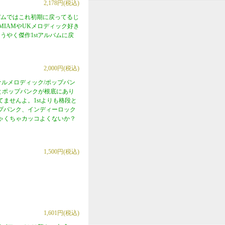
2,178円(税込)
バムではこれ初期に戻ってるじ
AMIAMやUKメロディック好き
やく傑作1stアルバムに戻
2,000円(税込)
ナルメロディック/ポップパン
クとポップパンクが根底にあり
ませんよ。1stよりも格段と
プパンク、インディーロック
ゃくちゃカッコよくないか？
1,500円(税込)
1,601円(税込)