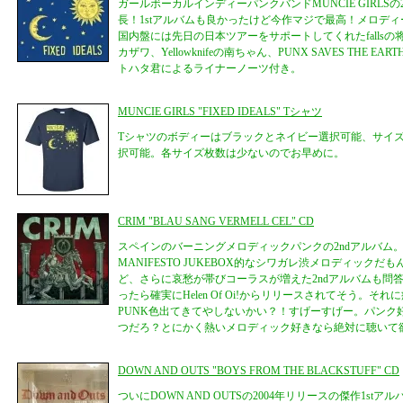
ガールボーカルインディーパンクバンドMUNCIE GIRLS
長！1stアルバムも良かったけど今作マジで最高！メロデ
国内盤には先日の日本ツアーをサポートしてくれたfallsの将く
カザワ、Yellowknifeの南ちゃん、PUNX SAVES THE EAR
トハタ君によるライナーノーツ付き。
MUNCIE GIRLS "FIXED IDEALS" Tシャツ
Tシャツのボディーはブラックとネイビー選択可能、サイズはSmal
択可能。各サイズ枚数は少ないのでお早めに。
CRIM "BLAU SANG VERMELL CEL" CD
スペインのバーニングメロディックパンクの2ndアルバム。LE
MANIFESTO JUKEBOX的なシワガレ渋メロディックだ
ど、さらに哀愁が帯びコーラスが増えた2ndアルバムも問答
ったら確実にHelen Of Oi!からリリースされてそう。それ
PUNK色出てきてやしないかい？！すげーすげー。パンク
つだろ？とにかく熱いメロディック好きなら絶対に聴いて
DOWN AND OUTS "BOYS FROM THE BLACKSTUFF" CD
ついにDOWN AND OUTSの2004年リリースの傑作1st