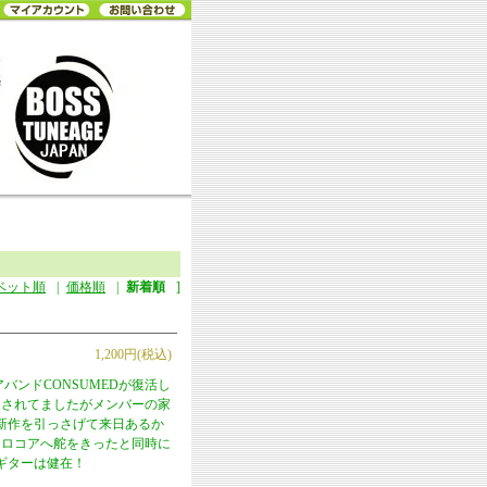
ベット順
|
価格順
|
新着順
]
1,200円(税込)
バンドCONSUMEDが復活し
定されてましたがメンバーの家
新作を引っさげて来日あるか
がメロコアへ舵をきったと同時に
ギターは健在！