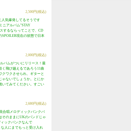
2,500円(税込)
らに人気爆発してるそうです
ニアルバム"STAY
レスするならってことで、CD
POILER現在の状態で日本
2,000円(税込)
アルバムがついにリリース！最
く飛び越えるであろう11曲
ワクワクさせられ、ギターと
じゃないでしょうか。とにか
聴いてみてください。すごい
2,680円(税込)
の全員合唱メロディックパンクバ
唱はそのままにUKのバンドじゃ
ロディックパンクなんで
Oとか好きな人にまでもっと受け入れ