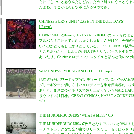
られてもいいと思うんだけどね。だめ？所々にぐっとくる
だよね。そこがほんとツボに入るやつでさ。
CHINESE BURNS UNIT "CASH IN THE DULL DAYS"
LP+mp3
LAWNSMELLのGlenn、FRENZAL RHOMBのJasonらによるC
アルバム！これまでもむちゃくちゃ良いんだけど、今作の出て
いうのかとてもしっかりとしている。LEATHERFACE以
ところあったり、HUFFYやFLUFみたいなバーストする
あったり、Cruzianメロディックスタイルとほんと俺のツ
WOAHNOWS "YOUNG AND COOL" LP+mp3
現在進行形パワーポップ/インディーポップバンドWOAHNO
グリーギターに切なく甘いメロディーを乗せ疾走感たっぷ
ありと、まさに今イギリスで盛り上がっているMARTHA
サウンドの注目株。GREAT CYNICSやHAPPY ACCID
ず！
THE MURDERBURGERS "WHAT A MESS" CD
THE MURDERBURGERSの7枚目となるアルバムが登場！しか
ーナストラック含む全20曲でリリースだぜ！もうはっきり