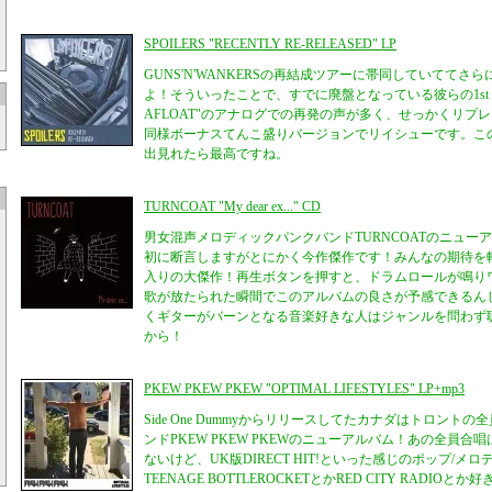
SPOILERS "RECENTLY RE-RELEASED" LP
GUNS'N'WANKERSの再結成ツアーに帯同していててさ
よ！そういったことで、すでに廃盤となっている彼らの1stミ
AFLOAT"のアナログでの再発の声が多く、せっかくリプ
同様ボーナスてんこ盛りバージョンでリイシューです。このS
出見れたら最高ですね。
TURNCOAT "My dear ex..." CD
男女混声メロディックパンクバンドTURNCOATのニュー
初に断言しますがとにかく今作傑作です！みんなの期待を軽
入りの大傑作！再生ボタンを押すと、ドラムロールが鳴り
歌が放たられた瞬間でこのアルバムの良さが予感できるん
くギターがバーンとなる音楽好きな人はジャンルを問わず
から！
PKEW PKEW PKEW "OPTIMAL LIFESTYLES" LP+mp3
Side One Dummyからリリースしてたカナダはトロント
ンドPKEW PKEW PKEWのニューアルバム！あの全員合
ないけど、UK版DIRECT HIT!といった感じのポップ/メ
TEENAGE BOTTLEROCKETとかRED CITY RADI