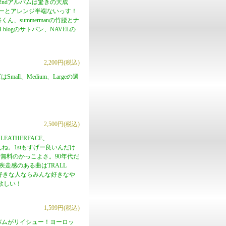
の2ndアルバムは驚きの大成
ィーとアレンジ半端ないっす！
ん、summermanの竹腰とナ
TH blogのサトパン、NAVELの
2,200円(税込)
l、Medium、Largeの選
2,500円(税込)
ATHERFACE、
もんね。1stもすげー良いんだけ
無料のかっこよさ。90年代だ
に疾走感のある曲はTRALL
好きな人ならみんな好きなや
欲しい！
1,599円(税込)
アルバムがリイシュー！ヨーロッ