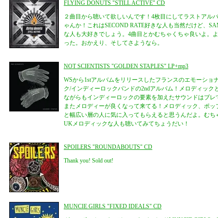
FLYING DONUTS "STILL ACTIVE" CD
２曲目から聴いて欲しいんです！4枚目にしてラストアル
ゃんか！これはSECOND RATE好きな人も当然だけど、S
な人も大好きでしょう。4曲目とかむちゃくちゃ良いよ。よう
った。おかえり、そしてさようなら。
NOT SCIENTISTS "GOLDEN STAPLES" LP+mp3
WSから1stアルバムをリリースしたフランスのエモーショ
ク/インディーロックバンドの2ndアルバム！メロディッ
ながらもインディーロックの要素を加えたサウンドはブレて
またメロディーが良くなって来てる！メロディック、ポッ
と幅広い層の人に気に入ってもらえると思うんだよ。むち
UKメロディックな人も聴いてみてちょうだい！
SPOILERS "ROUNDABOUTS" CD
Thank you! Sold out!
MUNCIE GIRLS "FIXED IDEALS" CD