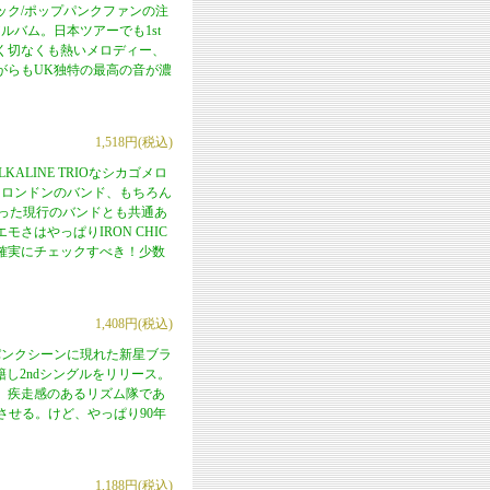
ック/ポップパンクファンの注
バム。日本ツアーでも1st
く切なくも熱いメロディー、
がらもUK独特の最高の音が濃
1,518円(税込)
ALINE TRIOなシカゴメロ
はロンドンのバンド、もちろん
ERSといった現行のバンドとも共通あ
はやっぱりIRON CHIC
確実にチェックすべき！少数
1,408円(税込)
パンクシーンに現れた新星ブラ
rsへ移籍し2ndシングルをリリース。
、疾走感のあるリズム隊であ
彷彿させる。けど、やっぱり90年
1,188円(税込)