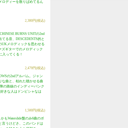
メロディーを散りばめてるん
2,380円(税込)
HINESE BURNS UNITの2nd
る音、DESCEDENTS的と
降のUKメロディックを思わせる
ファズギターでのメロディック
ボに入ってくる！
2,479円(税込)
WSの2ndアルバム。ジャン
りな曲と、枯れた聴かせる曲
以降の路線のインディーパンク
ENTS好きな人はドンピシャなは
1,500円(税込)
もWaterslide盤のみ6曲のボ
と言うけどさ、このバンドは