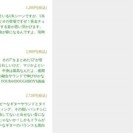
1,200円(税込)
いるUKシーンですが、UK
リオの登場ですぜ！疾走チュ
グする姿が思い浮かびます。
曲が癖になるんですよ。現時
2,980円(税込)
の7"をまとめた12"が登
、うれしいけど、マジかよとい
、中身は最高なんだよ…後期
LUBの融合サウンドで伸びやかな
FOURやDOUGHBOYS路線
2,728円(税込)
ヘビーなギターサウンドとタイ
ディング、その狙いバッチシに
由してないと出せない音にな
じゃないか！しかもドラムが
ーなギターのバランスも面白