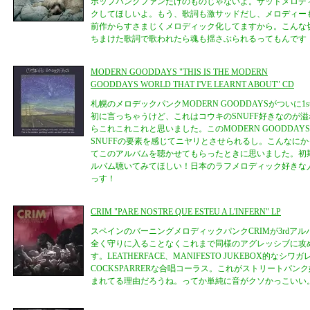
ポップパンクファンだけのものじゃないよ。サッドメロデ
クしてほしいよ。もう、歌詞も激サッドだし、メロディー
前作からすさまじくメロディック化してますから。こんな
ちまけた歌詞で歌われたら魂も揺さぶられるってもんです
MODERN GOODDAYS "THIS IS THE MODERN
GOODDAYS WORLD THAT I'VE LEARNT ABOUT" CD
札幌のメロデックパンクMODERN GOODDAYSがついに
初に言っちゃうけど、これはコウキのSNUFF好きなのが
らこれこれこれと思いました。このMODERN GOODDA
SNUFFの要素を感じてニヤリとさせられるし。こんなに
てこのアルバムを聴かせてもらったときに思いました。初期
ルバム聴いてみてほしい！日本のラフメロディック好きな
っす！
CRIM "PARE NOSTRE QUE ESTEU A L'INFERN" LP
スペインのバーニングメロディックパンクCRIMが3rdアル
全く守りに入ることなくこれまで同様のアグレッシブに攻
す。LEATHERFACE、MANIFESTO JUKEBOX的なシ
COCKSPARRERな合唱コーラス。これがストリートパ
まれてる理由だろうね。ってか単純に音がクソかっこいい