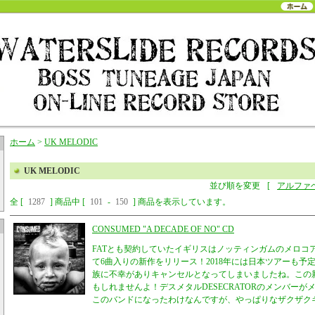
ホーム
>
UK MELODIC
UK MELODIC
並び順を変更
[
アルファ
全 [
1287
] 商品中 [
101
-
150
] 商品を表示しています。
CONSUMED "A DECADE OF NO" CD
FATとも契約していたイギリスはノッティンガムのメロコア
て6曲入りの新作をリリース！2018年には日本ツアーも予
族に不幸がありキャンセルとなってしまいましたね。この
もしれませんよ！デスメタルDESECRATORのメンバー
このバンドになったわけなんですが、やっぱりなザクザク