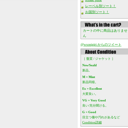
female punk
レーベル別ソート！
お国別ソート！
カートの中に商品はありませ
ん
@wsonigiri からのツイート
［ 盤質 / ジャケット ］
New/Seald
新品。
M = Mint
新品同様。
Ex = Excellent
大変良い。
VG = Very Good
良い/充分聞ける。
G = Good
目立つ傷や汚れがあるなど
Condition詳細