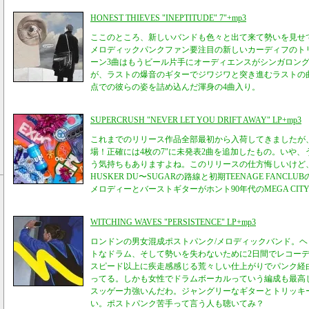
HONEST THIEVES "INEPTITUDE" 7"+mp3
ここのところ、新しいバンドも色々と出て来て勢いを見せて
メロディックパンクファン要注目の新しいカーディフのト
ーン3曲はもうビール片手にオーディエンスがシンガロン
が、ラストの爆音のギターでジワジワと突き進むラストの
点での彼らの姿を詰め込んだ渾身の4曲入り。
SUPERCRUSH "NEVER LET YOU DRIFT AWAY" LP+mp3
これまでのリリース作品全部最初から入荷してきましたが、そ
場！正確には4枚の7"に未発表2曲を追加したもの。いや
う気持ちもありますよね。このリリースの仕方悔しいけど
HUSKER DU〜SUGARの路線と初期TEENAGE FANC
メロディーとバーストギターがホント90年代のMEGA CITY 
WITCHING WAVES "PERSISTENCE" LP+mp3
ロンドンの男女混成ポストパンク/メロディックバンド。
トなドラム、そして勢いを失わないために2日間でレコー
スピード以上に疾走感感じる荒々しい仕上がりでパンク経
ってる。しかも女性でドラムボーカルっていう編成も最高
スッゲー力強いんだわ。ジャングリーなギターとトリッキ
い。ポストパンク苦手って言う人も聴いてみ？