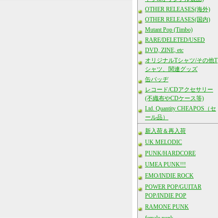
OTHER RELEASES(海外)
OTHER RELEASES(国内)
Mutant Pop (Timbo)
RARE/DELETED/USED
DVD, ZINE, etc
オリジナルTシャツ/その他T
シャツ、関連グッズ
缶バッヂ
レコード/CDアクセサリー
(不織布やCDケース等)
Ltd. Quantity CHEAPOS（セ
ール品）
新入荷＆再入荷
UK MELODIC
PUNK/HARDCORE
UMEA PUNK!!!
EMO/INDIE ROCK
POWER POP/GUITAR
POP/INDIE POP
RAMONE PUNK