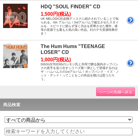
HDQ "SOUL FINDER" CD
1,500円(税込)
UK MELODIC狂必聴ディスクに紹介されていることで知
られる、4th アルバム！3rdアルバムで確立させたスタイ
ルを、スピードに頼らず深く渋みを昇華させた傑作。彼
等の音源でも最も人気の高い作品。幻のデモ音源特典付
き！
The Hum Hums "TEENAGE
LOSER" CD
1,000円(税込)
DiSGUSTEENSのシモジ氏と共同で贈る国内ポップパン
クの若手を送り出すシリーズ第一弾として登場するのは
ザ・ハムハムスの1stアルバム！ポップパンク・イズ・ノ
ット・デッド！ってことをこの作品を聴けば思うだろ
う。
ページの先頭へ戻る
商品検索