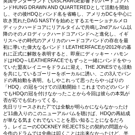
英国サンダーランドでDISCHARGE影響下のハードコアバ
ンドHUNG DRAWN AND QUARTEREDとして活動を開始
し、その後HDQとバンド名を省略し、アメリカDCを中心に
吹き荒れたDAG NASTYを始めとするエモーショナルメロ
ディックハードコアにリアルタイムで共鳴し2ndアルバム以
降のそのメロディックハードコアバンドへと進化し、イギ
リスへその時代のアメリカのハードコアバンドの存在を最
初に導いた偉大なるバンド！LEATHERFACEが2012年の暮
れに正式に解散を表明すると、即座にディッキー・ハモン
ドはHDQ～LEATHERFACEでもずっと一緒にバンドをやっ
ていた盟友レイニーをドラムに迎え、THE JONESでも活動
を共にしているゴーリーをボーカルに誘い、この3人でバン
ドの再始動を表明。もしやこれって思ったらやっぱりの
「HDQ」の冠をつけての活動開始！これまでのどのバンド
でもHDQの冠を付けなかったことから今回は彼らの本気が
否が応でも伝わってくる。
先日リリースされた7"では全貌が明らかにならなかったけ
ど11曲入りのこのニューアルバムを聴けば、HDQの再結成
が単なる気まぐれでないことを思い知ることになるだろ
う。レイニーのCOCKNEY REJECTSとの契約の問題から
今作のドラムでは全曲は叩くことは出来なかったけど、半