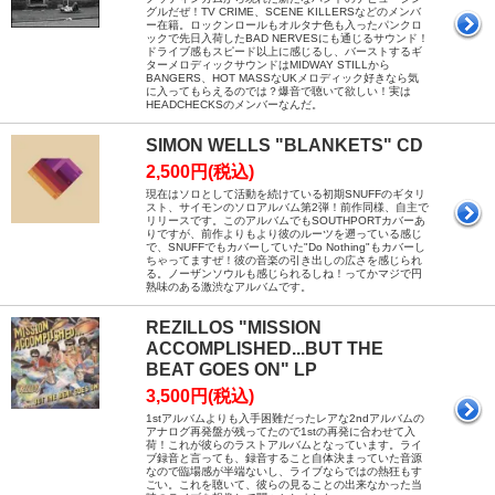
グルだぜ！TV CRIME、SCENE KILLERSなどのメンバ
ー在籍。ロックンロールもオルタナ色も入ったパンクロ
ックで先日入荷したBAD NERVESにも通じるサウンド！
ドライブ感もスピード以上に感じるし、バーストするギ
ターメロディックサウンドはMIDWAY STILLから
BANGERS、HOT MASSなUKメロディック好きなら気
に入ってもらえるのでは？爆音で聴いて欲しい！実は
HEADCHECKSのメンバーなんだ。
SIMON WELLS "BLANKETS" CD
2,500円(税込)
現在はソロとして活動を続けている初期SNUFFのギタリ
スト、サイモンのソロアルバム第2弾！前作同様、自主で
リリースです。このアルバムでもSOUTHPORTカバーあ
りですが、前作よりもより彼のルーツを遡っている感じ
で、SNUFFでもカバーしていた"Do Nothing"もカバーし
ちゃってますぜ！彼の音楽の引き出しの広さを感じられ
る。ノーザンソウルも感じられるしね！ってかマジで円
熟味のある激渋なアルバムです。
REZILLOS "MISSION
ACCOMPLISHED...BUT THE
BEAT GOES ON" LP
3,500円(税込)
1stアルバムよりも入手困難だったレアな2ndアルバムの
アナログ再発盤が残ってたので1stの再発に合わせて入
荷！これが彼らのラストアルバムとなっています。ライ
ブ録音と言っても、録音すること自体決まっていた音源
なので臨場感が半端ないし、ライブならではの熱狂もす
ごい。これを聴いて、彼らの見ることの出来なかった当