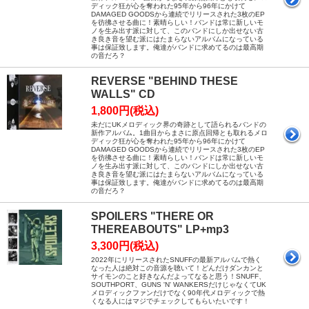
ディック狂が心を奪われた95年から96年にかけて
DAMAGED GOODSから連続でリリースされた3枚のEP
を彷彿させる曲に！素晴らしい！バンドは常に新しいモ
ノを生み出す派に対して、このバンドにしか出せない古
き良き音を望む派にはたまらないアルバムになっている
事は保証致します。俺達がバンドに求めてるのは最高期
の音だろ？
REVERSE "BEHIND THESE
WALLS" CD
1,800円(税込)
未だにUKメロディック界の奇跡として語られるバンドの
新作アルバム。1曲目からまさに原点回帰とも取れるメロ
ディック狂が心を奪われた95年から96年にかけて
DAMAGED GOODSから連続でリリースされた3枚のEP
を彷彿させる曲に！素晴らしい！バンドは常に新しいモ
ノを生み出す派に対して、このバンドにしか出せない古
き良き音を望む派にはたまらないアルバムになっている
事は保証致します。俺達がバンドに求めてるのは最高期
の音だろ？
SPOILERS "THERE OR
THEREABOUTS" LP+mp3
3,300円(税込)
2022年にリリースされたSNUFFの最新アルバムで熱く
なった人は絶対この音源を聴いて！どんだけダンカンと
サイモンのこと好きなんだよってなると思う！SNUFF、
SOUTHPORT、GUNS 'N' WANKERSだけじゃなくてUK
メロディックファンだけでなく90年代メロディックで熱
くなる人にはマジでチェックしてもらいたいです！