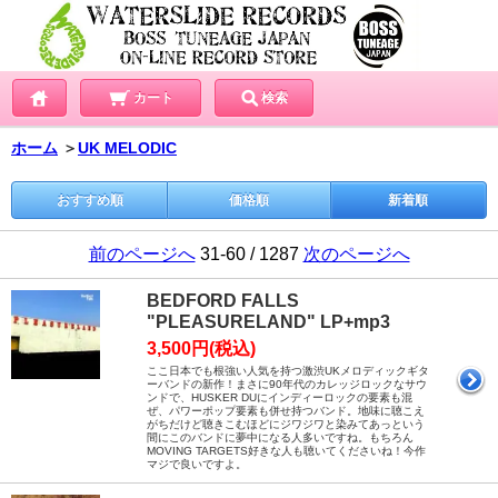
カート
検索
ホーム
＞
UK MELODIC
おすすめ順
価格順
新着順
前のページへ
31-60 / 1287
次のページへ
BEDFORD FALLS
"PLEASURELAND" LP+mp3
3,500円(税込)
ここ日本でも根強い人気を持つ激渋UKメロディックギタ
ーバンドの新作！まさに90年代のカレッジロックなサウ
ンドで、HUSKER DUにインディーロックの要素も混
ぜ、パワーポップ要素も併せ持つバンド。地味に聴こえ
がちだけど聴きこむほどにジワジワと染みてあっという
間にこのバンドに夢中になる人多いですね。もちろん
MOVING TARGETS好きな人も聴いてくださいね！今作
マジで良いですよ。