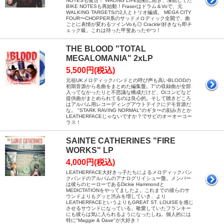
NOTESも復活！ WRONG LIFE始動に続き、凍結してた
BIKE NOTESも再始動！Fraserはドラム＆Voで、元
WALKING TARGETSの2人とトリオ編成。 MEGA CITY
FOUR〜CHOPPER系のサッドメロディック全開で、曲
ごとに表情が変わるツインVoも◎ Crackle!好きなら即チ
ェック級。これは待った甲斐あったやつ！
THE BLOOD "TOTAL
MEGALOMANIA" 2xLP
5,500円(税込)
元祖UKメロディックバンドとの呼び声も高いBLOODの
初期音源から名曲をまとめた編集盤。7"の収録曲が全部
入ってなかったりと不思議な構成だけど、Oiコンピなど
提供曲がまとめられてるのは良心的。そして聴きどころ
はアルバム用レコーディングアウトテイクにデモ音源だ
な。 "STARK RAVING NORMAL"のギターの刻み方とか
LEATHERFACEじゃないですか？でサビのオーオーコー
ラス！
SAINTE CATHERINES "FIRE
WORKS" LP
4,000円(税込)
LEATHERFACE大好きっ子たちによるメロディックパン
クバンドのアルバムのアナログリイシュー盤。メンバー
は彼らのヒーローであるDickie Hammondと
MEDICTATIONをやってましたよ。これまでの彼らのサ
ウンドよりもグッと渋みを増していき、より
LEATHERFACEというよりもGREAT ST. LOUISEを感じ
させるサウンドになっている。敬愛していたフランキー
にも彼らは気に入られるようになったしね。個人的には
特に"Maggie & Dave"が大好き！