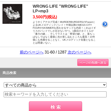
WRONG LIFE "WRONG LIFE"
LP+mp3
3,500円(税込)
ようやくアナログ完成！MURDERBURGERSのFraserに
よるUKメロディックバンド！中期以降のMEGA CITY
FOURやSKIMMERを思わせるサッドな内容！これはイギ
リスのバンドでしか出せないやつ。1曲目のタイトルが
「暴力の鍵」、そしてラストは「希望の鍵」と、落ちっ
ぱなしではなく最後に光が差し込むところも最高！10年
後にも色褪せることなく、UKメロディック名盤となるこ
とは間違いない。
前のページへ
31-60 / 1287
次のページへ
ページの先頭へ戻る
商品検索