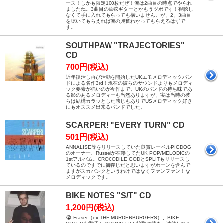
ース！しかも限定100枚だぜ！俺は2曲目の時点でやられ
ましたね。3曲目の単弦ギターとかもうツボです！視聴し
なくて手に入れてもらっても構いません。が、2、3曲目
を聴いてもらえれば俺の興奮わかってもらえるはずで
す。
SOUTHPAW "TRAJECTORIES"
CD
700円(税込)
近年復活し再び活動を開始したUKエモメロディックバン
ドによる名作3rd！現在の彼らのサウンドよりもメロディ
ック要素が強いのが今作まで。UKのバンドの持ち味であ
る影のあるメロディーも当然ありますが、実は当時の彼
らは結構カラッとした感じもありでUSメロディック好き
にもオススメ出来るバンドでした。
SCARPER! "EVERY TURN" CD
501円(税込)
ANNALISE等をリリースしていた良質レーベルPIGDOG
のオーナー、Russelが在籍してたUK POP/MELODICの
1stアルバム。CROCODILE GODとSPLITもリリースし
ているのですでに御存じだと思いますがホーンを含んで
ますがスカパンクというわけではなくファンファン！な
メロディックです。
BIKE NOTES "S/T" CD
1,200円(税込)
😭 Fraser（ex-THE MURDERBURGERS）、BIKE