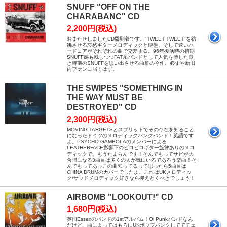
SNUFF "OFF ON THE
CHARABANC" CD
2,200円(税込)
おまたせしましたCD盤到着です。"TWEET TWEET"を彷
彿させる哀愁ギターメロディックと鍵盤、そして速いハ
ードコアがそれぞれの曲で交差する。96年復活時の初期
SNUFF感も残しつつFAT系バンドとして人気を博した良
き時期のSNUFFを思い出させる曲群の今作。必ずや新旧
両ファンに届くはず。
THE SWIPES "SOMETHING IN
THE WAY MUST BE
DESTROYED" CD
2,300円(税込)
MOVING TARGETSとスプリットでその存在を知ること
になったドイツのメロディックパンクバンド！英語です
よ。PSYCHO GAMBOLAのメンバーによる
LEATHERFACE影響下のピロピロギター旋律ありのメロ
ディックで、もうたまらんです！そんでもってサビが大
合唱になる3曲目は多くの人が気にいるであろう楽曲！そ
んでもってあっこの曲知ってるって思ったら5曲目は
CHINA DRUMのカバーでしたよ。これはUKメロディッ
ク/サッドメロディック好きなら抑えとくべきでしょう！
AIRBOMB "LOOKOUT!" CD
1,680円(税込)
英国Essexのバンドの1stアルバム！Oi Punkバンドなん
だけど、曲によってはもろにUKポップパンクしててチェ