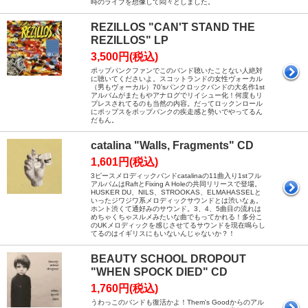
時のライブを想像して悶々としました。
REZILLOS "CAN'T STAND THE
REZILLOS" LP
3,500円(税込)
ポップパンクファンでこのバンド聴いたことない人絶対
に聴いてくださいよ。スコットランドの女性ヴォーカル
（男もヴォーカル）70’sパンクロックバンドの大名作1st
アルバムがまたもやアナログでリイシュー化！何度もリ
プレスされてるのも当然の内容。だってロックンロール
にポップスをポップパンクの疾走感と勢いでやってるん
だもん。
catalina "Walls, Fragments" CD
1,601円(税込)
3ピースメロディックバンドcatalinaの11曲入り1stフル
アルバムはRaftとFixing A Holeの共同リリースで登場。
HUSKER DU、NILS、STROOKAS、ELMAHASSELと
いったジワジワ系メロディックサウンドとは渋いなぁ。
ホント渋くて通好みのサウンド。3、4、5曲目の流れは
めちゃくちゃスルメみたいな曲でもってかれる！多分こ
のUKメロディックを感じさせてるサウンドを現在鳴らし
てるのはイギリスにもいないんじゃないか？！
BEAUTY SCHOOL DROPOUT
"WHEN SPOCK DIED" CD
1,760円(税込)
うわっこのバンドも復活かよ！Them's Goodからのアル