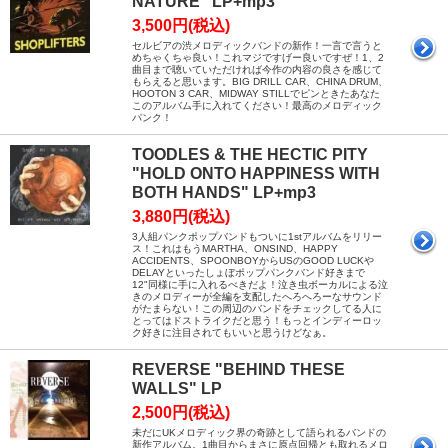
NATURE" LP+mp3
3,500円(税込)
セルビアの渋メロディックバンドの新作！一言で言うと
めちゃくちゃ良い！これマジですげー良いですぜ！1、2
曲目まで聴いていただければ今作の内容の良さを感じて
もらえると思います。BIG DRILL CAR、CHINA DRUM、
HOOTON 3 CAR、MIDWAY STILLでピンときたあなた
このアルバム手に入れてください！最高のメロディック
パンク！
TOODLES & THE HECTIC PITY
"HOLD ONTO HAPPINESS WITH
BOTH HANDS" LP+mp3
3,880円(税込)
3人組パンクポップバンドもついに1stアルバムをリリー
ス！これはもうMARTHA、ONSIND、HAPPY
ACCIDENTS、SPOONBOYからUSのGOOD LUCKや
DELAYといったしょぼポップパンクバンド好きまで
12"同様に手に入れるべきだよ！泣き虫ボーカルによる泣
きのメロディーが全編を支配したへろへろーなサウンド
がたまらない！この周辺のバンドをチェックしてる人に
とってはドストライクだと思う！もっとインディーロッ
ク好きに注目されてもいいと思うけどなぁ。
REVERSE "BEHIND THESE
WALLS" LP
2,500円(税込)
未だにUKメロディック界の奇跡として語られるバンドの
新作アルバム。1曲目からまさに原点回帰とも取れるメロ