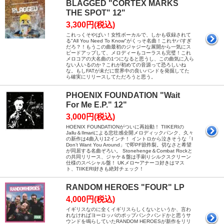
BLAGGED "CORTEX MARKS
THE SPOT" 12"
3,300円(税込)
これっくそやばい！女性ボーカルで、しかも収録されて
る"All You Need To Know"がくっそ名曲！これヤバすぎ
だろ？！もうこの曲最初のジャジーな展開から一気にス
ピードアップして、メロディーもコーラスも完璧！これ
メロコアの大名曲の1つになると思うし、この曲気に入ら
ない人いるのか？これが初めての音源って恐ろしいね
な。もしFATが未だに世界中の良いバンドを発掘してた
ら確実にリリースしてただろうと思う。
PHOENIX FOUNDATION "Wait
For Me E.P." 12"
3,000円(税込)
HOENIX FOUNDATIONがついに再始動！ TIIKERIの
Jallu＆Ilmariによる悲壮感全開メロディックパンク、久々
の新作は4曲入り12インチ！ イントロから泣きそうな「I
Don’t Want You Around」で即PF節炸裂。切なさと希望
が同居する名曲ぞろい。 Stonehenge＆Combat Rockと
の共同リリース、ジャケ＆盤は手刷りシルクスクリーン
仕様のスペシャル盤！ UKメロ〜アナーコ好きはマス
ト、TIIKERI好きも絶対チェック！
RANDOM HEROES "FOUR" LP
4,000円(税込)
イギリスなのに全くイギリスらしくないというか、言わ
れなければヨーロッパのポップパンクバンドかと思うサ
ウンドを鳴らしていたRANDOM HEROESが新作をリリ