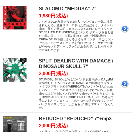
SLALOM D "MEDUSA" 7"
1,980円(税込)
こちらは2024年作となる2曲入りシングル。一気に注目
されたため、急遽リリースされた作品だそう。タイトル
曲は、彼らの個人的に好きなスタイルのメロディックと
STIFF LITTLE FINGERSのようなパンクロックを合わせ
た力強い曲。そしてB面の曲はやっぱり中期以降の
CHINA DRUMを感じさせるようなサウンド、そこにシン
セもあるのでポストパンクを合わせたよう。サビでの伸
びやかなメロディーにフックがあるので、これ両サイド
共に楽しめます。
SPLIT DEALING WITH DAMAGE /
DINOSAUR SKULL 7"
2,000円(税込)
STUPIDS、SINKなどなどのバンドを渡り歩いてきたEd
が結成したDEALING WITH DAMAGEの新作はスプリッ
ト！でスプリット相手WERECATSのメンバー2人が始め
たバンド。で、このスプリットはそれぞれのバンドが各2
曲なんけど全4曲バンドが好きな曲をカバーしたもの。も
うDINOSAUR SKULLのBIG DRILL CARカバーの時点で
手に入れちゃいますよ。このヘロヘロ具合のサウンドが
バッチリハマってる！しかももう1曲はDOGPISSなんだ
ぜ。
REDUCED "REDUCED" 7"+mp3
2,000円(税込)
ノッティンガムから現れた新たなバンドのデビューシン