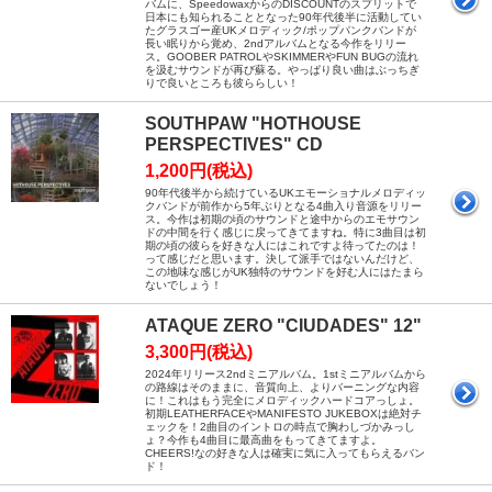
バムに、SpeedowaxからのDISCOUNTのスプリットで
日本にも知られることとなった90年代後半に活動してい
たグラスゴー産UKメロディック/ポップパンクバンドが
長い眠りから覚め、2ndアルバムとなる今作をリリー
ス。GOOBER PATROLやSKIMMERやFUN BUGの流れ
を汲むサウンドが再び蘇る。やっぱり良い曲はぶっちぎ
りで良いところも彼ららしい！
SOUTHPAW "HOTHOUSE
PERSPECTIVES" CD
1,200円(税込)
90年代後半から続けているUKエモーショナルメロディッ
クバンドが前作から5年ぶりとなる4曲入り音源をリリー
ス。今作は初期の頃のサウンドと途中からのエモサウン
ドの中間を行く感じに戻ってきてますね。特に3曲目は初
期の頃の彼らを好きな人にはこれですよ待ってたのは！
って感じだと思います。決して派手ではないんだけど、
この地味な感じがUK独特のサウンドを好む人にはたまら
ないでしょう！
ATAQUE ZERO "CIUDADES" 12"
3,300円(税込)
2024年リリース2ndミニアルバム。1stミニアルバムから
の路線はそのままに、音質向上、よりバーニングな内容
に！これはもう完全にメロディックハードコアっしょ。
初期LEATHERFACEやMANIFESTO JUKEBOXは絶対チ
ェックを！2曲目のイントロの時点で胸わしづかみっし
ょ？今作も4曲目に最高曲をもってきてますよ。
CHEERS!なの好きな人は確実に気に入ってもらえるバン
ド！