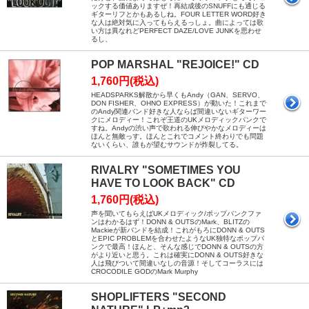
ックする価値ありますぜ！再結成後のSNUFFにも通じる
ギターリフとかもあるしね。FOUR LETTER WORD好き
な人は絶対気に入ってもらえるっしょ。曲によっては歌
い方は異なれどPERFECT DAZE/LOVE JUNKを思わせ
るし、
POP MARSHAL "REJOICE!" CD
1,760円(税込)
HEADSPARKS解散から早くもAndy（GAN、SERVO、
DON FISHER、OHNO EXPRESS）が動いた！これまで
のAndy関連バンド好きな人ならば間違いないギターワー
クにメロディー！これぞ王道のUKメロディックパンクで
すね。Andyの渋い声で歌われる伸びやかなメロディーは
ほんと無敵っす。ほんとこれでコメント終わりでも問題
ないくらい、誰もが望むサウンドが炸裂してる。
RIVALRY "SOMETIMES YOU
HAVE TO LOOK BACK" CD
1,760円(税込)
声を聞いてもらえばUKメロディック/ポップパンクファ
ンはわかるはず！DONN & OUTSのMark、BLITZの
Mackieが新バンドを結成！これがもろにDONN & OUTS
とEPIC PROBLEMを合わせたようなUK独特なポップパ
ンクで最高！ほんと、そんな感じでDONN & OUTSの方
がより近いと思う。これは確実にDONN & OUTS好きな
人は飛びついて間違いなしの音源！そしてコーラスには
CROCODILE GODのMark Murphy
SHOPLIFTERS "SECOND