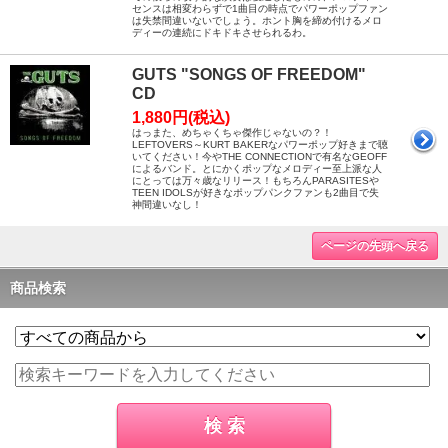
センスは相変わらずで1曲目の時点でパワーポップファン
は失禁間違いないでしょう。ホント胸を締め付けるメロ
ディーの連続にドキドキさせられるわ。
GUTS "SONGS OF FREEDOM"
CD
1,880円(税込)
はっまた、めちゃくちゃ傑作じゃないの？！
LEFTOVERS～KURT BAKERなパワーポップ好きまで聴
いてください！今やTHE CONNECTIONで有名なGEOFF
によるバンド。とにかくポップなメロディー至上派な人
にとっては万々歳なリリース！もちろんPARASITESや
TEEN IDOLSが好きなポップパンクファンも2曲目で失
神間違いなし！
ページの先頭へ戻る
商品検索