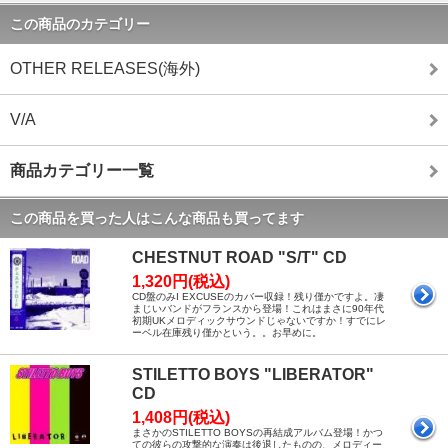
この商品のカテゴリー
OTHER RELEASES(海外)
V/A
商品カテゴリー一覧
この商品を買った人はこんな商品も買ってます
CHESTNUT ROAD "S/T" CD
1,320円(税込)
CD盤のみI EXCUSEのカバー収録！残り僅かですよ。凄
まじいバンドがフランスから登場！これはまさに90年代
初期UKメロディックサウンドじゃないですか！すでにレ
ーベル在庫残り僅かという。。お早めに。
STILETTO BOYS "LIBERATOR"
CD
1,408円(税込)
まさかのSTILETTO BOYSの再結成アルバム登場！かつ
ての彼らの攻撃的な演奏は後退したものの、メロディー