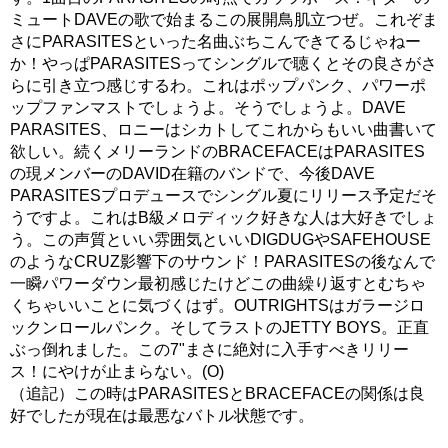
ミュートDAVEの歌で始まるこの展開鳥肌立つぜ。これぞま
さにPARASITESといった名曲ぶちこんできてるじゃねー
か！やっぱPARASITESってシングルで聴くとその良さがさ
らに引き立つ感じするわ。これはポップパンク、パワーポ
ップファンマストでしょうよ。そうでしょうよ。DAVE
PARASITES、ロニーはシカトしてこれからもいい曲書いて
欲しい。続くメリーランドのBRACEFACEはPARASITES
の現メンバーのDAVID在籍のバンドで、今後DAVE
PARASITESプロデュースでシングル夏にリリース予定だそ
うですよ。これはB級メロディック好きな人は大好きでしょ
う。この声質といい雰囲気といいDIGDUGやSAFEHOUSE
のようなCRUZ影響下のサウンド！PARASITESの後なんで
一瞬パワーダウン最初感じたけどこの曲繰り返すとむちゃ
くちゃいいことに気づくはず。OUTRIGHTSはガラージロ
ックンロールパンク。そしてラストのJETTY BOYS。正直
ぶっ倒れました。この7"まさに絶対に入手すべきリリー
ス！にやけが止まらない。(O)
（追記）この時はPARASITESとBRACEFACEの関係は良
好でしたが現在は最悪なバトル状態です。