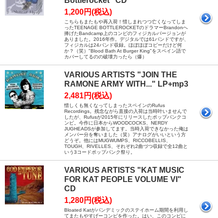
Bottlerocket" CD
1,200円(税込)
こちらもまたもや再入荷！惜しまれつつ亡くなってしま
ったTEENAGE BOTTLEROCKETのドラマーBrandonへ
捧げたBandcamp上のコンピのフィジカルバージョンが
ありました。2016年作。デジタルでは61バンドですが、
フィジカルは24バンド収録。ほぼほぼコピーだけど何
か？（笑）"Blood Bath At Burger King"をスペイン語で
カバーしてるのの破壊力ったら（爆）
VARIOUS ARTISTS "JOIN THE
RAMONE ARMY WITH..." LP+mp3
2,481円(税込)
惜しくも無くなってしまったスペインのRufus
Recordings。残念ながら直接の入荷は当時叶いませんで
したが、Rufusが2015年にリリースしたポップパンクコ
ンピ。今作に日本からWOODCOCKS、NERDY
JUGHEADSが参加してます。当時入荷できなかった俺は
メンバー分を奪いました（笑）アナログがいいという方
どうぞ。他にはMUGWUMPS、RICCOBELLIS、
TOUGH、RIVELLES、それぞれ2曲づつ収録で全12曲と
いう3コードポップパンク祭り。
VARIOUS ARTISTS "KAT MUSIC
FOR KAT PEOPLE VOLUME VI"
CD
1,280円(税込)
Bloated Katがパンデミックのステイホーム期間を利用し
てまたもやすげーコンピを作った。はい、このコンピに