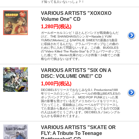
ド知ってる人いないっしょ？！
VARIOUS ARTISTS "XOXOXO
Volume One" CD
1,280円(税込)
ガールボーカルコンピ！ほとんどバンドが既発曲なんだ
けど、THE SHANGHAISのシンガーNatalieとYUM
YUMSのMortenによるNATALIE SWEETの新曲が1曲目
に収録されてるんだな。グラムパワーポップなこの曲の
ために手に入れて問題ないっすよ。この曲、BUGGLES
の"Video Killed The Radio-Star"をグラムパワーポップに
した感じで、Morten先輩のセンスが炸裂！24曲でこの価
格なので損はないはずです。
VARIOUS ARTISTS "SIX ON A
DISC: VOLUME ONE!" CD
1,000円(税込)
DECIBELSリリースでおなじみなG.I. Productionsの98
年リリースのコンピ。このレーベルの特徴はBEATLESの
ポップパンクアプローチ、MOD POP PUNKといった英
国の影響を受けている北アメリカのバンドをリリースし
てたってこと。収録曲はこのレーベルが7"でリリースし
てた音源から集めたベスト的な内容になってるのでCD派
の人はおめでとうございます。DECIBELSノ1stシングル
なんかも収録されてますよ。
VARIOUS ARTISTS "SKATE OR
FLY: A Tribute To Teenage