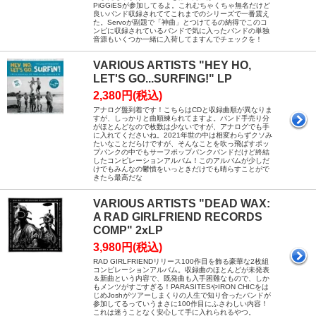
PiGGiESが参加してるよ。これむちゃくちゃ無名だけど
良いバンド収録されててこれまでのシリーズで一番震え
た。Servoが副題で「神曲」とつけてるの納得でこのコ
ンピに収録されているバンドで気に入ったバンドの単独
音源もいくつか一緒に入荷してますんでチェックを！
VARIOUS ARTISTS "HEY HO,
LET'S GO...SURFING!" LP
2,380円(税込)
アナログ盤到着です！こちらはCDと収録曲順が異なりま
すが、しっかりと曲順練られてますよ。バンド手売り分
がほとんどなので枚数は少ないですが、アナログでも手
に入れてくださいね。2021年世の中は相変わらずクソみ
たいなことだらけですが、そんなことを吹っ飛ばすポッ
プパンクの中でもサーフポップパンクバンドだけど終結
したコンピレーションアルバム！このアルバムが少しだ
けでもみんなの鬱憤をいっときだけでも晴らすことがで
きたら最高だな
VARIOUS ARTISTS "DEAD WAX:
A RAD GIRLFRIEND RECORDS
COMP" 2xLP
3,980円(税込)
RAD GIRLFRIENDリリース100作目を飾る豪華な2枚組
コンピレーションアルバム。収録曲のほとんどが未発表
＆新曲という内容で、既発曲も入手困難なもので、しか
もメンツがすごすぎる！PARASITESやIRON CHICをは
じめJoshがツアーしまくりの人生で知り合ったバンドが
参加してるっていうまさに100作目にふさわしい内容！
これは迷うことなく安心して手に入れられるやつ。