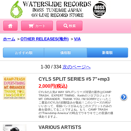
カート
検索
ホーム
＞
OTHER RELEASES(海外)
＞
V/A
おすすめ順
価格順
新着順
1-30 / 334
次のページへ
CYLS SPLIT SERIES #5 7"+mp3
2,000円(税込)
CYLSの人気4 WAY SPLITシリーズ待望の新作はCAMP
TRASH、EXPERT TIMING、Keithのソロプロジェクト
MT. ORIANDER、THANK YOU, I'M SORRYといったこ
こ最近のCYLSの顔馴染みが集結！このシリーズの何が
いいかって、収録バンドがみんなこのスプリットのみの
曲を提供してることですよね。もう、CAMP TRASH
の"Friendship America"の時点でウキウキでこの音源の価
値ありますよ。
VARIOUS ARTISTS