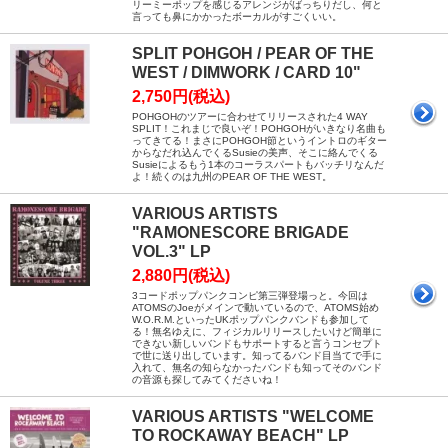
リーミーポップを感じるアレンジがばっちりだし、何と
言っても鼻にかかったボーカルがすごくいい。
SPLIT POHGOH / PEAR OF THE
WEST / DIMWORK / CARD 10"
2,750円(税込)
POHGOHのツアーに合わせてリリースされた4 WAY
SPLIT！これまじで良いぞ！POHGOHがいきなり名曲も
ってきてる！まさにPOHGOH節というイントロのギター
からなだれ込んでくるSusieの美声、そこに絡んでくる
Susieによるもう1本のコーラスパートもバッチリなんだ
よ！続くのは九州のPEAR OF THE WEST。
VARIOUS ARTISTS
"RAMONESCORE BRIGADE
VOL.3" LP
2,880円(税込)
3コードポップパンクコンピ第三弾登場っと。今回は
ATOMSのJoeがメインで動いているので、ATOMS始め
W.O.R.M.といったUKポップパンクバンドも参加して
る！無名ゆえに、フィジカルリリースしたいけど簡単に
できない新しいバンドもサポートすると言うコンセプト
で世に送り出しています。知ってるバンド目当てで手に
入れて、無名の知らなかったバンドも知ってそのバンド
の音源も探してみてくださいね！
VARIOUS ARTISTS "WELCOME
TO ROCKAWAY BEACH" LP