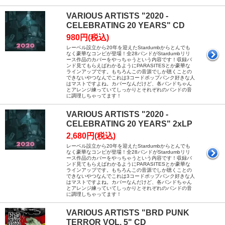
VARIOUS ARTISTS "2020 -
CELEBRATING 20 YEARS" CD
980円(税込)
レーベル設立から20年を迎えたStardumbからとんでも
なく豪華なコンピが登場！全28バンドがStardumbリリ
ース作品のカバーをやっちゃうという内容です！収録バ
ンド見てもらえばわかるようにPARASITESとか豪華な
ラインアップです。もちろんこの音源でしか聴くことの
できないやつなんでこれは3コードポップパンク好きな人
はマストですよね。カバーなんだけど、各バンドちゃん
とアレンジ練っていてしっかりとそれぞれのバンドの音
に調理しちゃってます！
VARIOUS ARTISTS "2020 -
CELEBRATING 20 YEARS" 2xLP
2,680円(税込)
レーベル設立から20年を迎えたStardumbからとんでも
なく豪華なコンピが登場！全28バンドがStardumbリリ
ース作品のカバーをやっちゃうという内容です！収録バ
ンド見てもらえばわかるようにPARASITESとか豪華な
ラインアップです。もちろんこの音源でしか聴くことの
できないやつなんでこれは3コードポップパンク好きな人
はマストですよね。カバーなんだけど、各バンドちゃん
とアレンジ練っていてしっかりとそれぞれのバンドの音
に調理しちゃってます！
VARIOUS ARTISTS "BRD PUNK
TERROR VOL. 5" CD