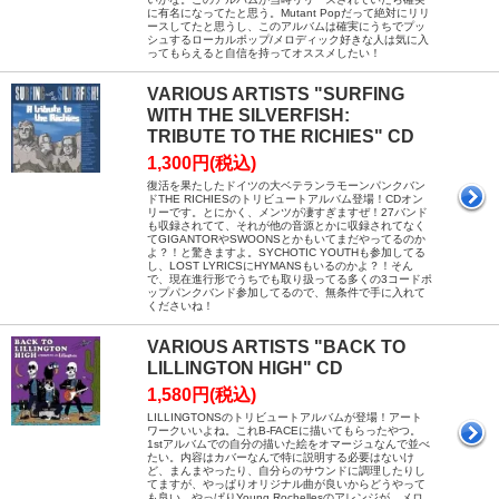
に有名になってたと思う。Mutant Popだって絶対にリリ
ースしてたと思うし、このアルバムは確実にうちでプッ
シュするローカルポップ/メロディック好きな人は気に入
ってもらえると自信を持ってオススメしたい！
VARIOUS ARTISTS "SURFING
WITH THE SILVERFISH:
TRIBUTE TO THE RICHIES" CD
1,300円(税込)
復活を果たしたドイツの大ベテランラモーンパンクバン
ドTHE RICHIESのトリビュートアルバム登場！CDオン
リーです。とにかく、メンツが凄すぎますぜ！27バンド
も収録されてて、それが他の音源とかに収録されてなく
てGIGANTORやSWOONSとかもいてまだやってるのか
よ？！と驚きますよ。SYCHOTIC YOUTHも参加してる
し、LOST LYRICSにHYMANSもいるのかよ？！そん
で、現在進行形でうちでも取り扱ってる多くの3コードポ
ップパンクバンド参加してるので、無条件で手に入れて
くださいね！
VARIOUS ARTISTS "BACK TO
LILLINGTON HIGH" CD
1,580円(税込)
LILLINGTONSのトリビュートアルバムが登場！アート
ワークいいよね。これB-FACEに描いてもらったやつ。
1stアルバムでの自分の描いた絵をオマージュなんで並べ
たい。内容はカバーなんで特に説明する必要はないけ
ど、まんまやったり、自分らのサウンドに調理したりし
てますが、やっぱりオリジナル曲が良いからどうやって
も良い。やっぱりYoung Rochellesのアレンジが、メロ