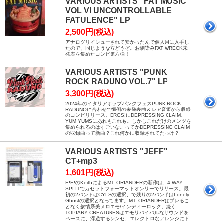
VARIOUS ARTISTS "FAT MUSIC
VOL VI UNCONTROLLABLE
FATULENCE" LP
2,500円(税込)
アナログリイシューされて安かったんで個人用に入手し
たので、同じような方どうぞ。お馴染みFAT WRECK未
発表を集めたコンピ第六弾！
VARIOUS ARTISTS "PUNK
ROCK RADUNO VOL.7" LP
3,300円(税込)
2024年のイタリアポップパンクフェスPUNK ROCK
RADUNOに合わせて恒例の未発表曲＆レア音源から収録
のコンピリリース。ERGS!にDEPRESSING CLAIM、
YUM YUMSにあれもこれも。しかしこれだけのメンツを
集められるのはすごいな。ってかDEPRESSING CLAIM
の収録曲って新曲？これ何かに収録されてたっけ？
VARIOUS ARTISTS "JEFF"
CT+mp3
1,601円(税込)
E!E!のKeithによるMT. ORIANDERの新作は、4 WAY
SPLITでカセットフォーマットオンリーでリリース。最
初の2バンドはCYLSの選択、で残りの2バンドはLonely
Ghostの選択となってます。MT. ORIANDERはブレるこ
となく叙情系美メロエモ/インディーロック。続く
TOPIARY CREATURESはエモリバイバルなサウンドを
ベースに、浮遊するシンセ、エレクトロなアレンジにド