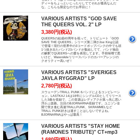
ディーをちょっといじったりしててそれが最高なんだ
な。こちらも限定なのでお早目に！
VARIOUS ARTISTS "GOD SAVE
THE QUEERS VOL. 2" LP
3,380円(税込)
QUEERSの結成40周年を祝って、トリビュート「GOD
SAVE THE QUEERS」シリーズ第二弾がJoe King公認
で登場！現行の世界中の3コードポップパンクの中でも頭
1つ抜き出たバンド23バンドが集結してて、バンド独自
の解釈でQUEERSへの愛を表現してます。手前味噌で悪
いけど、Waterslideリリースバンドのカバーアレンジの
クオリティー高いぜ！
VARIOUS ARTISTS "SVERIGES
JAVLA RYGGRAD" LP
2,780円(税込)
スウェーデンTRALL PUNK 6バンドによるコンピレーシ
ョン。LASTKAJ 14は18年にシングルCDとしてリリース
した3曲を収録で、この音源はレディアクが真っ先に思い
浮かぶ楽曲。注目のBJORNARNA収録です。ユニゾン全
開で突き進む高速TRALLPUNK、SKRAMMELなど
TRALL PUNK好きは逃すことはしないですよね。
BJORNARNAはやっぱ最高！
VARIOUS ARTISTS "STAY HOME
(RAMONES TRIBUTE)" CT+mp3
1,680円(税込)