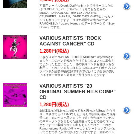
7"専門レーベルDrunk Dialがカセットでリリースしたの
はRAMONESカバーアルバム！うちでおなじみの
MEGA、DRAKULAS、HAYLEY AND THE
CRUSHERS、HAKAN、DARK THOUGHTSといったメ
ンツも参加してますよ。コロナ期間中の制作のため、
RAMONESの「Leave Home」のアートワークで「Stay
Home」ですね。
VARIOUS ARTISTS "ROCK
AGAINST CANCER" CD
1,280円(税込)
いきなりカナダのFAST FOOD FAIRIESにぶちのめされ
ました！このバンド知れただけでもこのコンピに出会え
てよかったと思いました。他の収録バンドも普段うちを
利用してくれている方にはおなじみの3コードポップパン
クバンドが総勢18曲収録ですのでぜひ！この音源の売り
上げは全て全米ガン研究会に寄付されるそうです。
VARIOUS ARTISTS "20
ORIGINAL SUMMER HITS COMP"
CD
1,280円(税込)
1曲目流れた時あっこれ知ってると思ったらSnap!からリ
リースされてるCUDASでした。もしやお前ら組んで俺を
苦しめてるのかよと思いました（笑）今作はオリジナル
のサマーソングをまとめた編集盤ってことで他のコンピ
とかにすでに収録されてる曲もあるんだけど、これが
Ramonescore Radioのサマーコンピレーションアルバム
ってことで手に入れて損はないはずですよ。全部のバン