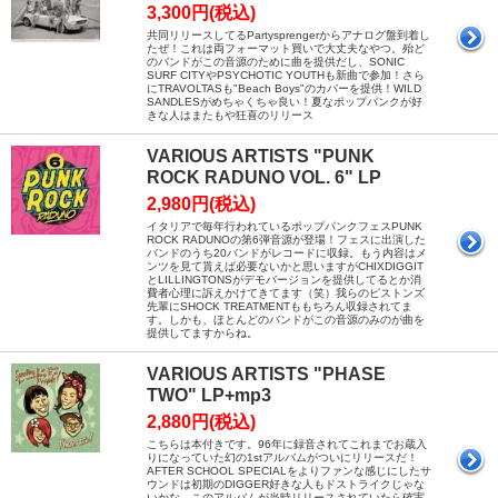
3,300円(税込)
共同リリースしてるPartysprengerからアナログ盤到着し
たぜ！これは両フォーマット買いで大丈夫なやつ。殆ど
のバンドがこの音源のために曲を提供だし、SONIC
SURF CITYやPSYCHOTIC YOUTHも新曲で参加！さら
にTRAVOLTASも"Beach Boys"のカバーを提供！WILD
SANDLESがめちゃくちゃ良い！夏なポップパンクが好
きな人はまたもや狂喜のリリース
VARIOUS ARTISTS "PUNK
ROCK RADUNO VOL. 6" LP
2,980円(税込)
イタリアで毎年行われているポップパンクフェスPUNK
ROCK RADUNOの第6弾音源が登場！フェスに出演した
バンドのうち20バンドがレコードに収録。もう内容はメ
ンツを見て貰えば必要ないかと思いますがCHIXDIGGIT
とLILLINGTONSがデモバージョンを提供してるとか消
費者心理に訴えかけてきてます（笑）我らのピストンズ
先輩にSHOCK TREATMENTももちろん収録されてま
す。しかも、ほとんどのバンドがこの音源のみのが曲を
提供してますからね。
VARIOUS ARTISTS "PHASE
TWO" LP+mp3
2,880円(税込)
こちらは本付きです。96年に録音されてこれまでお蔵入
りになっていた幻の1stアルバムがついにリリースだ！
AFTER SCHOOL SPECIALをよりファンな感じにしたサ
ウンドは初期のDIGGER好きな人もドストライクじゃな
いかな。このアルバムが当時リリースされていたら確実