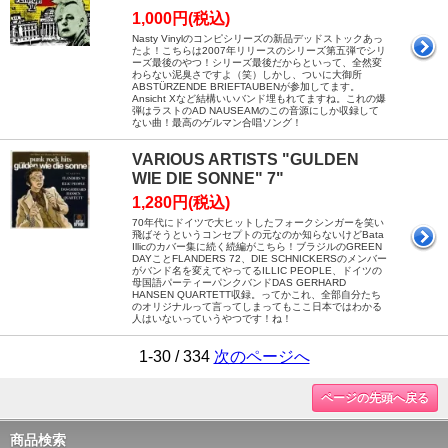
1,000円(税込)
Nasty Vinylのコンピシリーズの新品デッドストックあっ
たよ！こちらは2007年リリースのシリーズ第五弾でシリ
ーズ最後のやつ！シリーズ最後だからといって、全然変
わらない泥臭さですよ（笑）しかし、ついに大御所
ABSTÜRZENDE BRIEFTAUBENが参加してます。
Ansicht Xなど結構いいバンド埋もれてますね。これの爆
弾はラストのAD NAUSEAMのこの音源にしか収録して
ない曲！最高のゲルマン合唱ソング！
VARIOUS ARTISTS "GULDEN
WIE DIE SONNE" 7"
1,280円(税込)
70年代にドイツで大ヒットしたフォークシンガーを笑い
飛ばそうというコンセプトの元なのか知らないけどBata
Illicのカバー集に続く続編がこちら！ブラジルのGREEN
DAYことFLANDERS 72、DIE SCHNICKERSのメンバー
がバンド名を変えてやってるILLIC PEOPLE、ドイツの
母国語パーティーパンクバンドDAS GERHARD
HANSEN QUARTETT収録。ってかこれ、全部自分たち
のオリジナルって言ってしまってもここ日本ではわかる
人はいないっていうやつです！ね！
1-30 / 334
次のページへ
ページの先頭へ戻る
商品検索