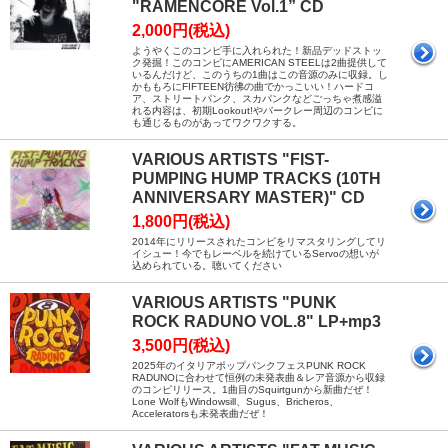
"RAMENCORE Vol.1” CD
2,000円(税込)
ようやくこのコンピ手に入れられた！新品デッドストッ
ク発掘！このコンピにAMERICAN STEELは2曲提供して
いるんだけど、このうちの1曲はこの音源のみに収録。し
かももろにFIFTEEN彷彿の曲でかっこいい！ハードコ
ア、ストリートパンク、スカパンクなどごっちゃ煮感溢
れる内容は、初期Lookout!やバークレー周辺のコンピに
も通じるものがあってワクワクする。
VARIOUS ARTISTS "FIST-
PUMPING HUMP TRACKS (10TH
ANNIVERSARY MASTER)" CD
1,800円(税込)
2014年にリリースされたコンピをリマスタリングしてリ
イシュー！今でもレーベルを続けているServoの想いが
込められている。聴いてください
VARIOUS ARTISTS "PUNK
ROCK RADUNO VOL.8" LP+mp3
3,500円(税込)
2025年のイタリアポップパンクフェスPUNK ROCK
RADUNOに合わせて恒例の未発表曲＆レア音源から収録
のコンピリリース。1曲目のSquirtgunから新曲だぜ！
Lone WolfもWindowsill、Sugus、Bricheros、
Acceleratorsも未発表曲だぜ！