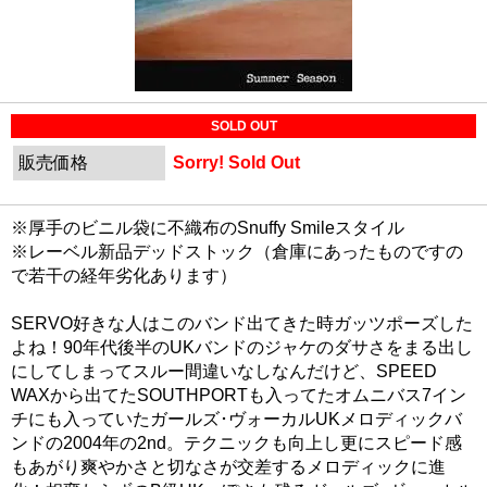
SOLD OUT
販売価格
Sorry! Sold Out
※厚手のビニル袋に不織布のSnuffy Smileスタイル
※レーベル新品デッドストック（倉庫にあったものですの
で若干の経年劣化あります）
SERVO好きな人はこのバンド出てきた時ガッツポーズした
よね！90年代後半のUKバンドのジャケのダサさをまる出し
にしてしまってスルー間違いなしなんだけど、SPEED
WAXから出てたSOUTHPORTも入ってたオムニバス7イン
チにも入っていたガールズ･ヴォーカルUKメロディックバ
ンドの2004年の2nd。テクニックも向上し更にスピード感
もあがり爽やかさと切なさが交差するメロディックに進