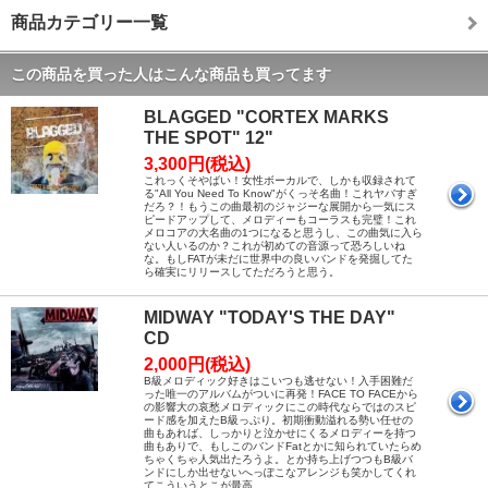
商品カテゴリー一覧
この商品を買った人はこんな商品も買ってます
BLAGGED "CORTEX MARKS
THE SPOT" 12"
3,300円(税込)
これっくそやばい！女性ボーカルで、しかも収録されて
る"All You Need To Know"がくっそ名曲！これヤバすぎ
だろ？！もうこの曲最初のジャジーな展開から一気にス
ピードアップして、メロディーもコーラスも完璧！これ
メロコアの大名曲の1つになると思うし、この曲気に入ら
ない人いるのか？これが初めての音源って恐ろしいね
な。もしFATが未だに世界中の良いバンドを発掘してた
ら確実にリリースしてただろうと思う。
MIDWAY "TODAY'S THE DAY"
CD
2,000円(税込)
B級メロディック好きはこいつも逃せない！入手困難だ
った唯一のアルバムがついに再発！FACE TO FACEから
の影響大の哀愁メロディックにこの時代ならではのスピ
ード感を加えたB級っぷり。初期衝動溢れる勢い任せの
曲もあれば、しっかりと泣かせにくるメロディーを持つ
曲もありで、もしこのバンドFatとかに知られていたらめ
ちゃくちゃ人気出たろうよ。とか持ち上げつつもB級バ
ンドにしか出せないへっぽこなアレンジも笑かしてくれ
てこういうとこが最高