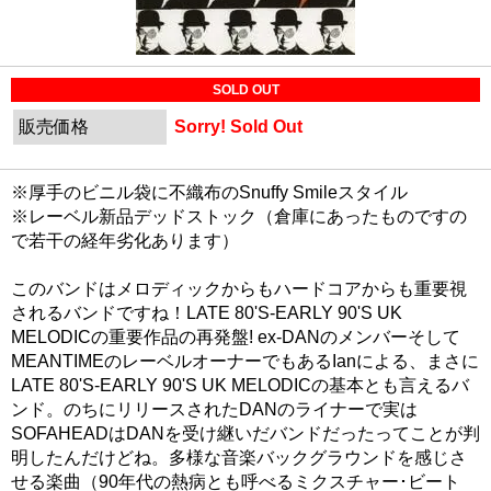
SOLD OUT
販売価格
Sorry! Sold Out
※厚手のビニル袋に不織布のSnuffy Smileスタイル
※レーベル新品デッドストック（倉庫にあったものですの
で若干の経年劣化あります）
このバンドはメロディックからもハードコアからも重要視
されるバンドですね！LATE 80'S-EARLY 90'S UK
MELODICの重要作品の再発盤! ex-DANのメンバーそして
MEANTIMEのレーベルオーナーでもあるIanによる、まさに
LATE 80'S-EARLY 90'S UK MELODICの基本とも言えるバ
ンド。のちにリリースされたDANのライナーで実は
SOFAHEADはDANを受け継いだバンドだったってことが判
明したんだけどね。多様な音楽バックグラウンドを感じさ
せる楽曲（90年代の熱病とも呼べるミクスチャー･ビート