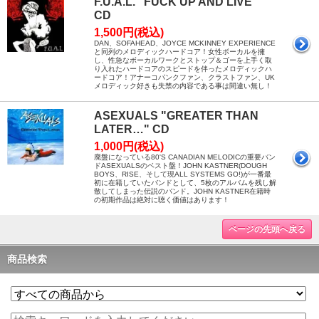
F.U.A.L. "FUCK UP AND LIVE"
CD
1,500円(税込)
DAN、SOFAHEAD、JOYCE MCKINNEY EXPERIENCE
と同列のメロディックハードコア！女性ボーカルを擁
し、性急なボーカルワークとストップ＆ゴーを上手く取
り入れたハードコアのスピードを伴ったメロディックハ
ードコア！アナーコパンクファン、クラストファン、UK
メロディック好きも失禁の内容である事は間違い無し！
ASEXUALS "GREATER THAN
LATER…" CD
1,000円(税込)
廃盤になっている80'S CANADIAN MELODICの重要バン
ドASEXUALSのベスト盤！JOHN KASTNER(DOUGH
BOYS、RISE、そして現ALL SYSTEMS GO!)が一番最
初に在籍していたバンドとして、5枚のアルバムを残し解
散してしまった伝説のバンド。JOHN KASTNER在籍時
の初期作品は絶対に聴く価値はあります！
ページの先頭へ戻る
商品検索