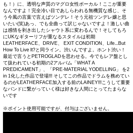
も！）に、透明な声質のマグロ女性ボーカル！ここが重要
なんですよ！完全冷い目であしらわれる無機質な感じ、そ
う今風の言葉で言えばツンデレ！そう元祖ツンデレ嬢と思
いたい(笑)あっ、でも全曲って訳じゃないですよ！激しい曲
は感情を剥き出したシャウト系に変わるんで！そしてもろ
にUKなギターリフが重なるスタイルは初期
LEATHERFACE、DRIVE、 EXIT CONDITION、Life...But
How To Live It?と同ライン。渋いんですよ。ホント渋い！
最近で言うとPETROGLADを思わせる。今でもレア盤とし
て扱われている初期の2アルバム「WHAT A
PREDICAMENT」、「PRE-MATERIAL YODELLING」 を2
in 1化した作品で登場!!! そしてこの作品でドラムを務めてい
るのがLEATHERFACE加入する前のLAINEY!!!こうして重要
なバンドに繋がっていく様は好きな人間にとってたまらな
いです
※ポイント使用可能ですが、付与はございません。