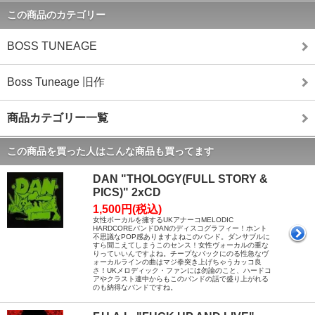
この商品のカテゴリー
BOSS TUNEAGE
Boss Tuneage 旧作
商品カテゴリー一覧
この商品を買った人はこんな商品も買ってます
DAN "THOLOGY(FULL STORY &
PICS)" 2xCD
1,500円(税込)
女性ボーカルを擁するUKアナーコMELODIC
HARDCOREバンドDANのディスコグラフィー！ホント
不思議なPOP感ありますよねこのバンド。ダンサブルに
すら聞こえてしまうこのセンス！女性ヴォーカルの重な
りっていいんですよね。チープなバックにのる性急なヴ
ォーカルラインの曲はマジ拳突き上げちゃうカッコ良
さ！UKメロディック・ファンには勿論のこと、ハードコ
アやクラスト連中からもこのバンドの話で盛り上がれる
のも納得なバンドですね。