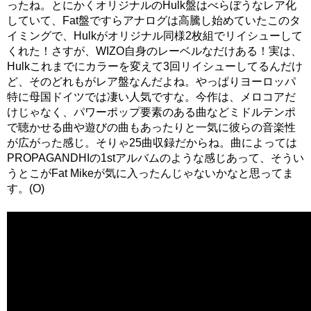
ったね。とにかくオリジナルのHulk盤はべらぼうなレア化
していて、Fat盤ですらアナログは高騰し始めていたこのタ
イミングで、Hulkがオリジナル同様2枚組でリイシューして
くれた！さすが、WIZO自身のレーベルなだけある！実は、
Hulkこれまでにカラーを変えて3回リイシューしてるんだけ
ど、そのどれもがレア盤なんだよね。やっぱりヨーロッパ
特に母国ドイツでは凄い人気ですな。今作は、メロコアだ
けじゃなく、パワーポップ要素のある曲などミドルテンポ
で聴かせる曲や遊びの曲もあったりと一気に彼らの音楽性
が広がった感じ。そりゃ25曲収録だからね。曲によっては
PROPAGANDHIの1stアルバムのような感じあって、そうい
うとこがFat Mikeが気に入ったんじゃないかなと思ってま
す。(O)