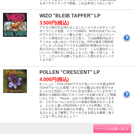
もボーナストラックで収録。これは本当にうれしいぜ！
WIZO "BLEIB TAPFER" LP
3,500円(税込)
アナログ派の方お待たせしました！ユーロメロディック/
ポップパンク名盤、ドイツのWIZO、92年の2ndアルバム
のアナログリイシュー盤も入荷！このバンドはファニー
っていう表現がぴったりだと思う。でも結構歌詞はポリ
ティカルっぽいみたいですけどね。FATが速攻で契約切
ってしまったのはアメリカ人は歌詞が直接わからないと
受け入れない文化なんでしょうけど、こんな面白かっこ
いいバンド聴かないのほんともったい無いと思うよ。そ
して、このジャケは飾っておきたいと思わせるインパク
トも十分！
POLLEN "CRESCENT" LP
4,000円(税込)
わっしょい！POLLENのアナログ化シリーズ今度は95年
の2ndアルバムも登場！オリジナル盤はなぜか音が小さ
かったけど完全にパワフルに生まれ変わっていますぜ！1
曲目から3曲目の流れでガッツポーズを繰り出すこと間違
いなしです！「Peach」ばかりが傑作扱いをされてます
が、どのアルバムにもかなりの名曲が収録されています
よ。とにかく蒼いCRUZIANメロディクが炸裂してるし、
このエモと言われる前のエモ感も、今日エモを聴いてい
る人たちにまで確実にアピールできる切なさ爆発！迷う
ことなく手に入れましょう！
ページの先頭へ戻る