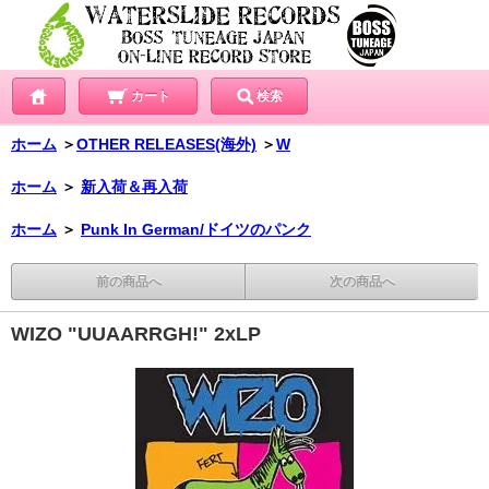
カート
検索
ホーム
＞
OTHER RELEASES(海外)
＞
W
ホーム
＞
新入荷＆再入荷
ホーム
＞
Punk In German/ドイツのパンク
前の商品へ
次の商品へ
WIZO "UUAARRGH!" 2xLP