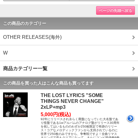
ページの先頭へ戻る
この商品のカテゴリー
OTHER RELEASES(海外)
W
商品カテゴリー一覧
この商品を買った人はこんな商品も買ってます
THE LOST LYRICS "SOME
THINGS NEVER CHANGE"
2xLP+mp3
5,000円(税込)
92年にリリースされ永らく廃盤になっていた大名盤であ
り怪盤である1stアルバムのアナログ盤がリリース30周年
を祝してはいるもののわずか250枚限定で奇跡のリリー
ス！コアなメロディックファンから支持されているのに
世界で250枚のみですから、争奪戦ですよ！全曲リマス
タリングで音もクリアになって、さらにコンピ提供曲8曲