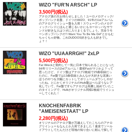
WIZO "FUR'N ARSCH" LP
3,500円(税込)
アナログ派の方お待たせしました！ユーロメロディック/
ポップパンク名盤、ドイツのWIZO、91年の1stアルバム
のアナログリイシュー盤を入荷！スウェーデンのメロデ
ィックバンドにほんと通じるいかにもヨーロッパなサウ
ンドが好きな人はツボに入りまくるでしょう。完全ラモ
ーンポップパンクの"I Want You To Be Ma Girl"とかもむ
ちゃくちゃ好物。これDUDOOS好きな人も好きでし
ょ？！
WIZO "UUAARRGH!" 2xLP
5,500円(税込)
Fat Wreckと契約して一気に日本で知られることになった
94年リリースの2rdアルバム！最初Fatがマジかよ？って
思ったけど、ドイツ盤はアナログ2枚組で25曲収録だっ
たのに、Fat盤では13曲収録とみんなが大好きな泥臭い
ほうのやつを大幅にカットしてボリュームダウンしやが
ったね。とにかくオリジナルのHulk盤はべらぼうなレア
化していて、Fat盤ですらアナログは高騰し始めていたこ
のタイミングで、Hulkがオリジナル同様2枚組でリイシュ
ーしてくれた！
KNOCHENFABRIK
"AMEISENSTAAT" LP
2,280円(税込)
オリジナルのアナログ盤が万越えしてたこちらのアナロ
グリイシューもなんとか入荷できました！速攻でソール
ドアウトしてたんだけど現地の知り合いに頼んで探して