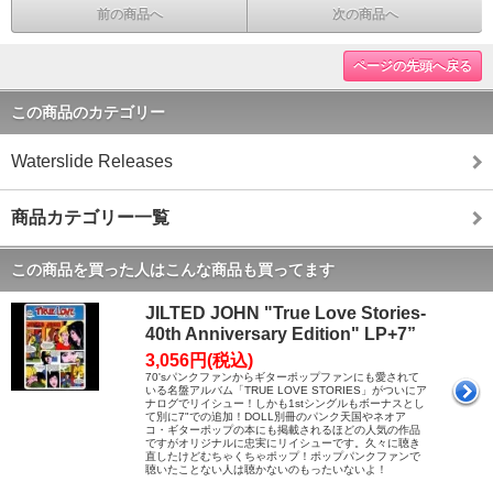
前の商品へ
次の商品へ
ページの先頭へ戻る
この商品のカテゴリー
Waterslide Releases
商品カテゴリー一覧
この商品を買った人はこんな商品も買ってます
JILTED JOHN "True Love Stories-
40th Anniversary Edition" LP+7”
3,056円(税込)
70'sパンクファンからギターポップファンにも愛されて
いる名盤アルバム「TRUE LOVE STORIES」がついにア
ナログでリイシュー！しかも1stシングルもボーナスとし
て別に7"での追加！DOLL別冊のパンク天国やネオア
コ・ギターポップの本にも掲載されるほどの人気の作品
ですがオリジナルに忠実にリイシューです。久々に聴き
直したけどむちゃくちゃポップ！ポップパンクファンで
聴いたことない人は聴かないのもったいないよ！