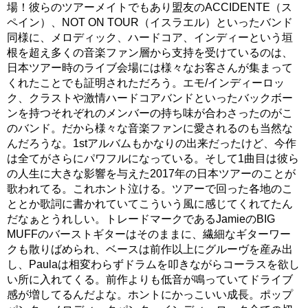
場！彼らのツアーメイトでもあり盟友のACCIDENTE（ス
ペイン）、NOT ON TOUR（イスラエル）といったバンド
同様に、メロディック、ハードコア、インディーという垣
根を超え多くの音楽ファン層から支持を受けているのは、
日本ツアー時のライブ会場には様々なお客さんが集まって
くれたことでも証明されただろう。エモ/インディーロッ
ク、クラストや激情ハードコアバンドといったバックボー
ンを持つそれぞれのメンバーの持ち味が合わさったのがこ
のバンド。だから様々な音楽ファンに愛されるのも当然な
んだろうな。1stアルバムもかなりの出来だったけど、今作
は全てがさらにパワフルになっている。そして1曲目は彼ら
の人生に大きな影響を与えた2017年の日本ツアーのことが
歌われてる。これホント泣ける。ツアーで回った各地のこ
ととか歌詞に書かれていてこういう風に感じてくれてたん
だなぁとうれしい。トレードマークであるJamieのBIG
MUFFのバーストギターはそのままに、繊細なギターワー
クも散りばめられ、ベースは前作以上にグルーヴを産み出
し、Paulaは相変わらずドラムを叩きながらコーラスを欲し
い所に入れてくる。前作よりも低音が鳴っていてドライブ
感が増してるんだよな。ホントにかっこいい成長。ポップ