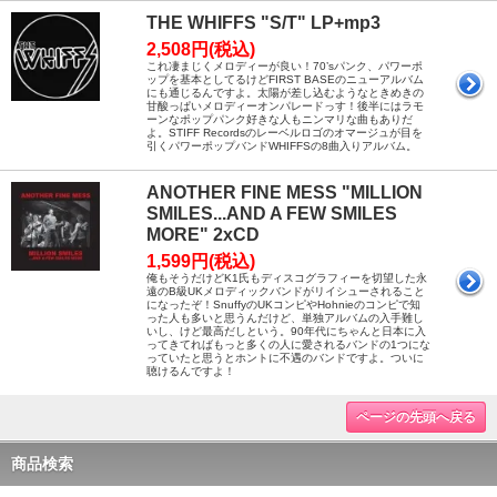
THE WHIFFS "S/T" LP+mp3
2,508円(税込)
これ凄まじくメロディーが良い！70’sパンク、パワーポ
ップを基本としてるけどFIRST BASEのニューアルバム
にも通じるんですよ。太陽が差し込むようなときめきの
甘酸っぱいメロディーオンパレードっす！後半にはラモ
ーンなポップパンク好きな人もニンマリな曲もありだ
よ。STIFF Recordsのレーベルロゴのオマージュが目を
引くパワーポップバンドWHIFFSの8曲入りアルバム。
ANOTHER FINE MESS "MILLION
SMILES...AND A FEW SMILES
MORE" 2xCD
1,599円(税込)
俺もそうだけどK1氏もディスコグラフィーを切望した永
遠のB級UKメロディックバンドがリイシューされること
になったぞ！SnuffyのUKコンピやHohnieのコンピで知
った人も多いと思うんだけど、単独アルバムの入手難し
いし、けど最高だしという。90年代にちゃんと日本に入
ってきてればもっと多くの人に愛されるバンドの1つにな
っていたと思うとホントに不遇のバンドですよ。ついに
聴けるんですよ！
ページの先頭へ戻る
商品検索