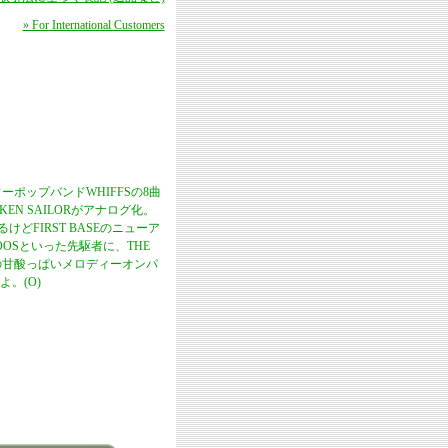
» For International Customers
ーポップバンドWHIFFSの8曲
N SAILORがアナログ化。
どFIRST BASEのニューア
NOOSといった先駆者に、THE
きの甘酸っぱいメロディーオンパ
。(O)