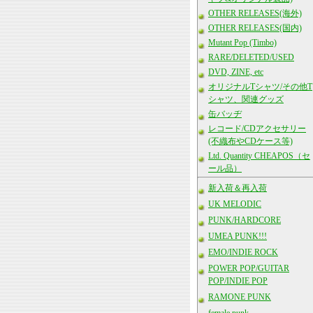
OTHER RELEASES(海外)
OTHER RELEASES(国内)
Mutant Pop (Timbo)
RARE/DELETED/USED
DVD, ZINE, etc
オリジナルTシャツ/その他T
シャツ、関連グッズ
缶バッヂ
レコード/CDアクセサリー
(不織布やCDケース等)
Ltd. Quantity CHEAPOS（セ
ール品）
新入荷＆再入荷
UK MELODIC
PUNK/HARDCORE
UMEA PUNK!!!
EMO/INDIE ROCK
POWER POP/GUITAR
POP/INDIE POP
RAMONE PUNK