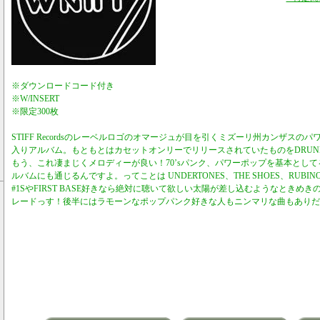
※ダウンロードコード付き
※W/INSERT
※限定300枚
STIFF Recordsのレーベルロゴのオマージュが目を引くミズーリ州カンザスのパワ
入りアルバム。もともとはカセットオンリーでリリースされていたものをDRUNKE
もう、これ凄まじくメロディーが良い！70’sパンク、パワーポップを基本としてるけ
ルバムにも通じるんですよ。ってことは UNDERTONES、THE SHOES、RUBI
#1SやFIRST BASE好きなら絶対に聴いて欲しい太陽が差し込むようなときめ
レードっす！後半にはラモーンなポップパンク好きな人もニンマリな曲もありだよ