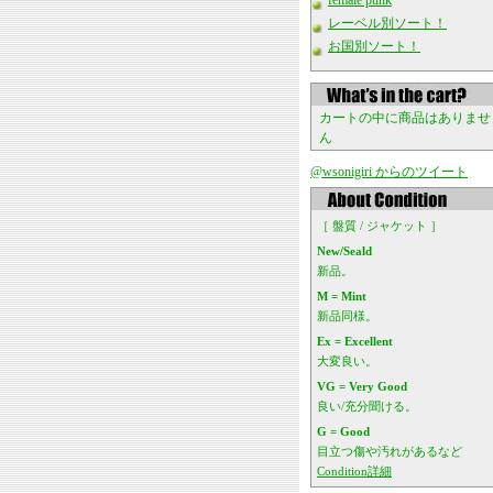
female punk
レーベル別ソート！
お国別ソート！
カートの中に商品はありませ
ん
@wsonigiri からのツイート
［ 盤質 / ジャケット ］
New/Seald
新品。
M = Mint
新品同様。
Ex = Excellent
大変良い。
VG = Very Good
良い/充分聞ける。
G = Good
目立つ傷や汚れがあるなど
Condition詳細