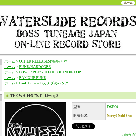
ホーム
>
OTHER RELEASES(海外)
>
W
ホーム
>
PUNK/HARDCORE
ホーム
>
POWER POP/GUITAR POP/INDIE POP
ホーム
>
RAMONE PUNK
ホーム
>
Punk In Canada/カナダのパンク
THE WHIFFS "S/T" LP+mp3
型番
DSR091
販売価格
Sorry! Sold Out
» 特定