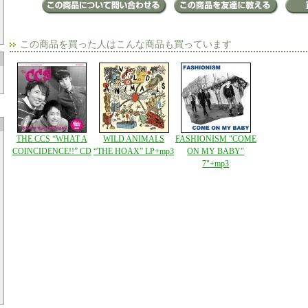
この商品を買った人はこんな商品も買っています
THE CCS “WHAT A
WILD ANIMALS
FASHIONISM "COME
COINCIDENCE!!” CD
“THE HOAX” LP+mp3
ON MY BABY"
7"+mp3