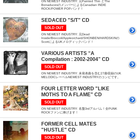
ON NEWEST INDUSTRY: 元Painted Thin とThe
BonaducesのメンバーによるCanadian INDIE
ROCK/POWER POPバンド！
SEDACED "S/T" CD
SOLD OUT
ON NEWEST INDUSTRY: 元Dead
Inside/Broccoli/Appleorchard/SHONBEN/HARDSKINの
ScottによるUKメロディックバンド！
VARIOUS ARTISTS “A
Compilation : 2002-2004” CD
SOLD OUT
ON NEWEST INDUSTRY: 未発表曲を含む27曲収録のUK
MELODICレーベルNEWEST INDUSTRYのコンピです。
FOUR LETTER WORD "LIKE
MOTHS TO A FLAME" CD
SOLD OUT
ON NEWEST INDUSTRY: 名盤3rdアルバム！全PUNK
ROCKファンに捧げます！
FORMER CELL MATES
"HUSTLE" CD
SOLD OUT