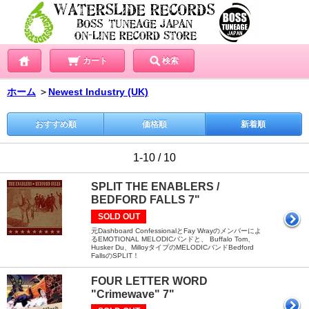
カート
検索
ホーム
＞
Newest Industry (UK)
おすすめ順
価格順
新着順
1-10 / 10
SPLIT THE ENABLERS /
BEDFORD FALLS 7"
SOLD OUT
元Dashboard ConfessionalとFay Wrayのメンバーによ
るEMOTIONAL MELODICバンドと、 Buffalo Tom、
Husker Du、MilloyタイプのMELODICバンドBedford
FallsのSPLIT！
FOUR LETTER WORD
"Crimewave" 7"