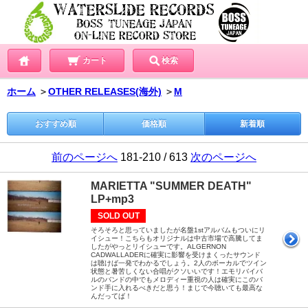
カート
検索
ホーム
＞
OTHER RELEASES(海外)
＞
M
おすすめ順
価格順
新着順
前のページへ
181-210 / 613
次のページへ
MARIETTA "SUMMER DEATH"
LP+mp3
SOLD OUT
そろそろと思っていましたが名盤1stアルバムもついにリ
イシュー！こちらもオリジナルは中古市場で高騰してま
したがやっとリイシューです。ALGERNON
CADWALLADERに確実に影響を受けまくったサウンド
は聴けば一発でわかるでしょう。2人のボーカルでツイン
状態と暑苦しくない合唱がクソいいです！エモリバイバ
ルのバンドの中でもメロディー重視の人は確実にこのバ
ンド手に入れるべきだと思う！まじで今聴いても最高な
んだってば！