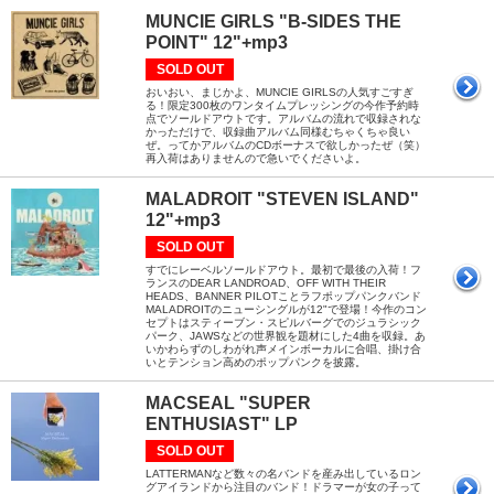
MUNCIE GIRLS "B-SIDES THE
POINT" 12"+mp3
SOLD OUT
おいおい、まじかよ、MUNCIE GIRLSの人気すごすぎ
る！限定300枚のワンタイムプレッシングの今作予約時
点でソールドアウトです。アルバムの流れで収録されな
かっただけで、収録曲アルバム同様むちゃくちゃ良い
ぜ。ってかアルバムのCDボーナスで欲しかったぜ（笑）
再入荷はありませんので急いでくださいよ。
MALADROIT "STEVEN ISLAND"
12"+mp3
SOLD OUT
すでにレーベルソールドアウト。最初で最後の入荷！フ
ランスのDEAR LANDROAD、OFF WITH THEIR
HEADS、BANNER PILOTことラフポップパンクバンド
MALADROITのニューシングルが12"で登場！今作のコン
セプトはスティーブン・スピルバーグでのジュラシック
パーク、JAWSなどの世界観を題材にした4曲を収録。あ
いかわらずのしわがれ声メインボーカルに合唱、掛け合
いとテンション高めのポップパンクを披露。
MACSEAL "SUPER
ENTHUSIAST" LP
SOLD OUT
LATTERMANなど数々の名バンドを産み出しているロン
グアイランドから注目のバンド！ドラマーが女の子って