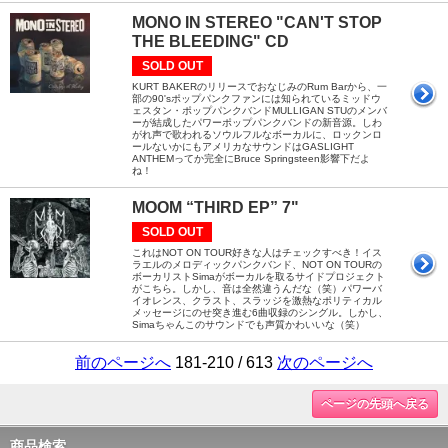
MONO IN STEREO "CAN'T STOP
THE BLEEDING" CD
SOLD OUT
KURT BAKERのリリースでおなじみのRum Barから、一
部の90'sポップパンクファンには知られているミッドウ
ェスタン・ポップパンクバンドMULLIGAN STUのメンバ
ーが結成したパワーポップパンクバンドの新音源。しわ
がれ声で歌われるソウルフルなボーカルに、ロックンロ
ールないかにもアメリカなサウンドはGASLIGHT
ANTHEMってか完全にBruce Springsteen影響下だよ
ね！
MOOM “THIRD EP” 7"
SOLD OUT
これはNOT ON TOUR好きな人はチェックすべき！イス
ラエルのメロディックパンクバンド、NOT ON TOURの
ボーカリストSimaがボーカルを取るサイドプロジェクト
がこちら。しかし、音は全然違うんだな（笑）パワーバ
イオレンス、クラスト、スラッジを激熱なポリティカル
メッセージにのせ突き進む6曲収録のシングル。しかし、
Simaちゃんこのサウンドでも声質かわいいな（笑）
前のページへ
181-210 / 613
次のページへ
ページの先頭へ戻る
商品検索