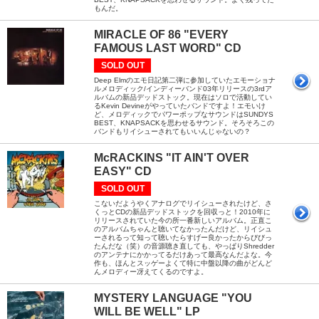
もんだ。
MIRACLE OF 86 "EVERY
FAMOUS LAST WORD" CD
SOLD OUT
Deep Elmのエモ日記第二弾に参加していたエモーショナ
ルメロディック/インディーバンド03年リリースの3rdア
ルバムの新品デッドストック。現在はソロで活動してい
るKevin Devineがやっていたバンドですよ！エモいけ
ど、メロディックでパワーポップなサウンドはSUNDYS
BEST、KNAPSACKを思わせるサウンド。そろそろこの
バンドもリイシューされてもいいんじゃないの？
McRACKINS "IT AIN'T OVER
EASY" CD
SOLD OUT
こないだようやくアナログでリイシューされたけど、さ
くっとCDの新品デッドストックを回収っと！2010年に
リリースされていた今の所一番新しいアルバム。正直こ
のアルバムちゃんと聴いてなかったんだけど、リイシュ
ーされるって知って聴いたらすげー良かったからびびっ
たんだな（笑）の音源聴き直しても、やっぱりShredder
のアンテナにかかってるだけあって最高なんだよな。今
作も、ほんとスッゲーよくて特に中盤以降の曲がどんど
んメロディー冴えてくるのですよ。
MYSTERY LANGUAGE "YOU
WILL BE WELL" LP