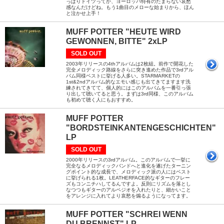
っぱりドイツってか、ヨーロッパ特有のたまらない哀愁
感なんだけどね。もう1曲目のメローな始まりから、ほん
と泣かせ上手！
MUFF POTTER "HEUTE WIRD
GEWONNEN, BITTE" 2xLP
SOLD OUT
2003年リリースの4thアルバムは2枚組。前作で開花した
完全メロディック路線をさらに突き進めた作品で3rdアル
バム同様ベストに挙げる人多い。STARMARKETの
1st&2ndアルバム的なエモい感じも出てきてますます洗
練されてきてて、個人的にはこのアルバムを一番引っ張
り出して聴いてると思う。まずは3rd同様、このアルバム
も初めて聴く人にもおすすめ。
MUFF POTTER
"BORDSTEINKANTENGESCHICHTEN"
LP
SOLD OUT
2000年リリースの3rdアルバム。このアルバムで一挙に
完全なるメロディックバンドへと進化を遂げたターニン
グポイント的な成長で、メロディック派の人にはベスト
に挙げられる1枚。LEATHERFACE的なギターのフレー
ズもコンニチハしてるんですよ。反則にリズムを落とし
なつつもギターのアルペジオを入れたりと、細かいこと
をアレンジに入れてより哀愁を煽るようになってます。
MUFF POTTER "SCHREI WENN
DU BRENNST" LP