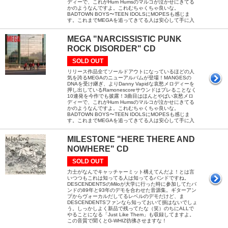
ディーで、これがHum Humsのマルコが泣かせにきてる
かのようなんですよ。これむちゃくちゃ良いな。
BADTOWN BOYS〜TEEN IDOLSにMOPESも感じま
す。これまでMEGAを追ってきてる人は安心して手に入
MEGA "NARCISSISTIC PUNK
ROCK DISORDER" CD
SOLD OUT
リリース作品全てソールドアウトになっているほどの人
気を誇るMEGAのニューアルバムが登場！MANGESの
DNAを受け継ぎ、よりDanny Vapidな哀愁メロディーを
押し出しているRamonescoreサウンドはブレることなく
10連発を今作でも披露！3曲目はほんとやばい哀愁メロ
ディーで、これがHum Humsのマルコが泣かせにきてる
かのようなんですよ。これむちゃくちゃ良いな。
BADTOWN BOYS〜TEEN IDOLSにMOPESも感じま
す。これまでMEGAを追ってきてる人は安心して手に入
MILESTONE "HERE THERE AND
NOWHERE" CD
SOLD OUT
力士がなんでキャッチャーミット構えてんだよ！とは言
いつつもこれは知ってる人は知ってるバンドですね。
DESCENDENTSのMiloが大学に行った時に参加してたバ
ンドの89年と93年のデモを合わせた音源集。ギターアン
プからヴォーカルだしてるレベルのデモだけど、ま
DESCENDENTSファンなら知っておいて損はないでしょ
う。しっかしよく新品で残ってたな（笑）のちにALLで
やることになる「Just Like Them」も収録してますよ。
この音質で聞くとG-WHIZ彷彿させますな！