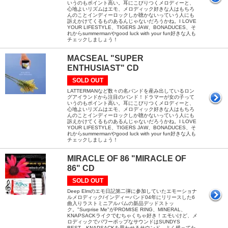
いうのもポイント高い。耳にこびりつくメロディーと、
心地よいリズムはエモ、メロディック好きな人はもちろ
んのことインディーロックしか聴かないっていう人にも
訴えかけてくるものあるんじゃないだろうかね。I LOVE
YOUR LIFESTYLE、TIGERS JAW、BONADUCES、そ
れからsummermanやgood luck with your fun好きな人も
チェックしましょう！
MACSEAL "SUPER
ENTHUSIAST" CD
SOLD OUT
LATTERMANなど数々の名バンドを産み出しているロン
グアイランドから注目のバンド！ドラマーが女の子って
いうのもポイント高い。耳にこびりつくメロディーと、
心地よいリズムはエモ、メロディック好きな人はもちろ
んのことインディーロックしか聴かないっていう人にも
訴えかけてくるものあるんじゃないだろうかね。I LOVE
YOUR LIFESTYLE、TIGERS JAW、BONADUCES、そ
れからsummermanやgood luck with your fun好きな人も
チェックしましょう！
MIRACLE OF 86 "MIRACLE OF
86" CD
SOLD OUT
Deep Elmのエモ日記第二弾に参加していたエモーショナ
ルメロディック/インディーバンド04年にリリースした6
曲入りラストミニアルバムの新品デッドストッ
ク。"Surprise Me"がPROMISE RING、MINERAL、
KNAPSACKライクでむちゃくちゃ好き！エモいけど、メ
ロディックでパワーポップなサウンドはSUNDYS
BEST、KNAPSACKを思わせるサウンド。よく残ってた