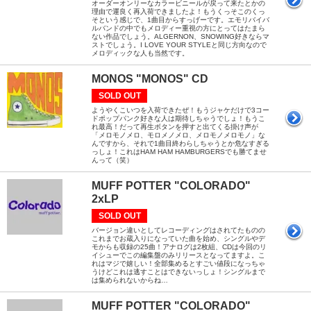
オーダーオンリーなカラービニールが戻って来たとかの
理由で運良く再入荷できましたよ！もうくっそこのくっ
そという感じで、1曲目からすっげーです。エモリバイバ
ルバンドの中でもメロディー重視の方にとってはたまら
ない作品でしょう。ALGERNON、SNOWING好きならマ
ストでしょう。I LOVE YOUR STYLEと同じ方向なので
メロディックな人も当然です。
MONOS "MONOS" CD
SOLD OUT
ようやくこいつを入荷できたぜ！もうジャケだけで3コー
ドポップパンク好きな人は期待しちゃうでしょ！もうこ
れ最高！だって再生ボタンを押すと出てくる掛け声が
「メロモノメロ、モロメノメロ、メロモノメロモノ」な
んですから、それで1曲目終わらしちゃうとか危なすぎる
っしょ！これはHAM HAM HAMBURGERSでも勝てませ
んって（笑）
MUFF POTTER "COLORADO"
2xLP
SOLD OUT
バージョン違いとしてレコーディングはされてたものの
これまでお蔵入りになっていた曲を始め、シングルやデ
モからも収録の25曲！アナログは2枚組、CDは今回のリ
イシューでこの編集盤のみリリースとなってますよ。こ
れはマジで嬉しい！全部集めるとすごい値段になっちゃ
うけどこれは逃すことはできないっしょ！シングルまで
は集められないからね…
MUFF POTTER "COLORADO"