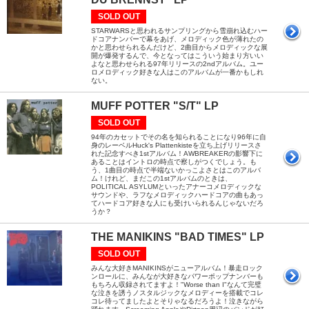
SOLD OUT
STARWARSと思われるサンプリングから雪崩れ込むハー
ドコアナンバーで幕をあげ、メロディック色が薄れたの
かと思わせられるんだけど、2曲目からメロディックな展
開が爆発するんで、今となってはこういう始まり方いい
よなと思わせられる97年リリースの2ndアルバム。ユー
ロメロディック好きな人はこのアルバムが一番かもしれ
ない。
MUFF POTTER "S/T" LP
SOLD OUT
94年のカセットでその名を知られることになり96年に自
身のレーベルHuck's Plattenkisteを立ち上げリリースさ
れた記念すべき1stアルバム！AWBREAKERの影響下に
あることはイントロの時点で察しがつくでしょう。も
う、1曲目の時点で半端ないかっこよさとはこのアルバ
ム！けれど、まだこの1stアルバムのときは、
POLITICAL ASYLUMといったアナーコメロディックな
サウンドや、ラフなメロディックハードコアの曲もあっ
てハードコア好きな人にも受けいられるんじゃないだろ
うか？
THE MANIKINS "BAD TIMES" LP
SOLD OUT
みんな大好きMANIKINSがニューアルバム！暴走ロック
ンロールに、みんなが大好きなパワーポップナンバーも
もちろん収録されてますよ！"Worse than I"なんて完璧
な泣きを誘うノスタルジックなメロディーを搭載でコレ
コレ待ってましたよとそりゃなるだろうよ！泣きながら