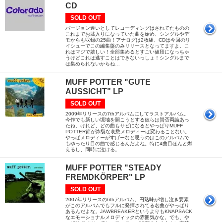
CD
SOLD OUT
バージョン違いとしてレコーディングはされてたものの
これまでお蔵入りになっていた曲を始め、シングルやデ
モからも収録の25曲！アナログは2枚組、CDは今回のリ
イシューでこの編集盤のみリリースとなってますよ。こ
れはマジで嬉しい！全部集めるとすごい値段になっちゃ
うけどこれは逃すことはできないっしょ！シングルまで
は集められないからね…
MUFF POTTER "GUTE
AUSSICHT" LP
SOLD OUT
2009年リリースの7thアルバムにしてラストアルバム。
今作でも新しい境地を開こうとする彼らは賛否両論あっ
たね。けれど、どの曲もサビになるとやっぱりMUFF
POTTER節が炸裂な哀愁メロディーは変わることない。
やっぱメロディーがすげーなと思うのはこのアルバムで
もゆったり目の曲で感じるんだよね。特に4曲目ほんと燃
えるし、同時に泣ける。
MUFF POTTER "STEADY
FREMDKÖRPER" LP
SOLD OUT
2007年リリースの6thアルバム。円熟味が増し泣き要素
がこのアルバムでもフルに発揮されてる名曲がやっぱり
あるんだよな。JAWBREAKERというよりもKNAPSACK
なエモーショナルメロディックの雰囲気かな。でも、や