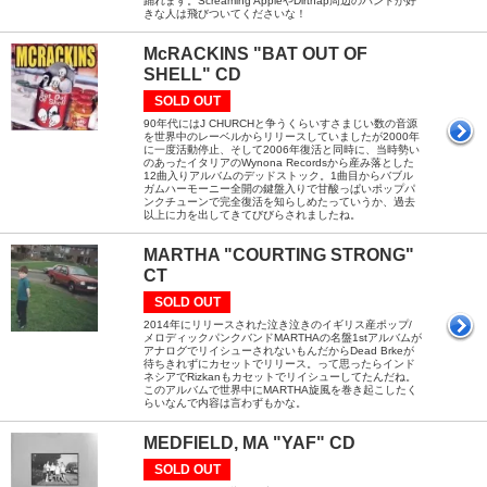
踊れます。Screaming AppleやDirtnap周辺のバンドが好
きな人は飛びついてくださいな！
McRACKINS "BAT OUT OF
SHELL" CD
SOLD OUT
90年代にはJ CHURCHと争うくらいすさまじい数の音源
を世界中のレーベルからリリースしていましたが2000年
に一度活動停止、そして2006年復活と同時に、当時勢い
のあったイタリアのWynona Recordsから産み落とした
12曲入りアルバムのデッドストック。1曲目からバブル
ガムハーモーニー全開の鍵盤入りで甘酸っぱいポップパ
ンクチューンで完全復活を知らしめたっていうか、過去
以上に力を出してきてびびらされましたね。
MARTHA "COURTING STRONG"
CT
SOLD OUT
2014年にリリースされた泣き泣きのイギリス産ポップ/
メロディックパンクバンドMARTHAの名盤1stアルバムが
アナログでリイシューされないもんだからDead Brkeが
待ちきれずにカセットでリリース。って思ったらインド
ネシアでRizkanもカセットでリイシューしてたんだね。
このアルバムで世界中にMARTHA旋風を巻き起こしたく
らいなんで内容は言わずもかな。
MEDFIELD, MA "YAF" CD
SOLD OUT