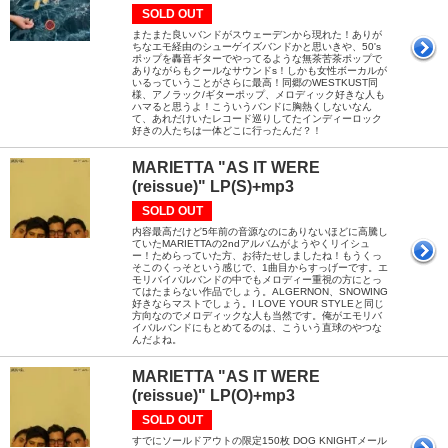
SOLD OUT
またまた良いバンドがスウェーデンから現れた！ありが
ちなエモ経由のシューゲイズバンドかと思いきや、50's
ポップを轟音ギターでやってるような無茶苦茶ポップで
ありながらもクールなサウンドs！しかも女性ボーカルが
いるっていうことがさらに最高！同郷のWESTKUST同
様、アノラック/ギターポップ、メロディック好きな人も
ハマると思うよ！こういうバンドに胸熱くしないなん
て、あれだけいたレコード巡りしてたインディーロック
好きの人たちは一体どこに行ったんだ？！
MARIETTA "AS IT WERE
(reissue)" LP(S)+mp3
SOLD OUT
内容最高だけど5年前の音源なのにありないほどに高騰し
ていたMARIETTAの2ndアルバムがようやくリイシュ
ー！ためらっていた方、お待たせしましたね！もうくっ
そこのくっそという感じで、1曲目からすっげーです。エ
モリバイバルバンドの中でもメロディー重視の方にとっ
てはたまらない作品でしょう。ALGERNON、SNOWING
好きならマストでしょう。I LOVE YOUR STYLEと同じ
方向なのでメロディックな人も当然です。俺がエモリバ
イバルバンドにもとめてるのは、こういう直球のやつな
んだよね。
MARIETTA "AS IT WERE
(reissue)" LP(O)+mp3
SOLD OUT
すでにソールドアウトの限定150枚 DOG KNIGHTメール