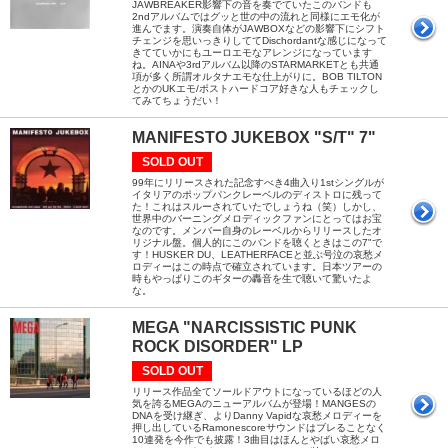
JAWBREAKER影響下の音を奏でていたこのバンドも
2ndアルバムではグッと世の中の流れと同様にエモ化が
進んでます。演奏自体がJAWBOXなどの影響下にシフト
チェンジを思いっきりしててDischordantな感じになって
きてていかにもユーロエモなアレンジになっています
ね。AINAや3rdアルバム以降のSTARMARKETとも共通
項が多く所謂オルタナエモな仕上がりに。BOB TILTON
とかのUKエモ/ポストハードコア好きな人もチェックし
てみてちょうだい！
MANIFESTO JUKEBOX "S/T" 7"
SOLD OUT
99年にリリースされた記念すべき4曲入り1stシングルが
イタリアのポップパンクレーベルのディストロに残って
た！これはスルーされていたでしょうね（笑）しかし、
世界中のバーニングメロディックファンにとってはお宝
なのです。メンバー自身のレーベルからリリースしたオ
リジナル盤。個人的にこのバンドを聴くときはこの7"で
す！HUSKER DU、LEATHERFACEと並ぶ号泣の哀愁メ
ロディーはこの時点で確立されています。日本ツアーの
時もやっぱりこのギターの轟音を生で聴いて驚いたよ
な。
MEGA "NARCISSISTIC PUNK
ROCK DISORDER" LP
SOLD OUT
リリース作品全てソールドアウトになっているほどの人
気を誇るMEGAのニューアルバムが登場！MANGESの
DNAを受け継ぎ、よりDanny Vapidな哀愁メロディーを
押し出しているRamonescoreサウンドはブレることなく
10連発を今作でも披露！3曲目はほんとやばい哀愁メロ