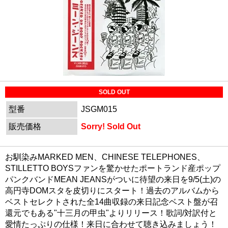
SOLD OUT
型番
JSGM015
販売価格
Sorry! Sold Out
お馴染みMARKED MEN、CHINESE TELEPHONES、
STILLETTO BOYSファンを驚かせたポートランド産ポップ
パンクバンドMEAN JEANSがついに待望の来日を9/5(土)の
高円寺DOMスタを皮切りにスタート！過去のアルバムから
ベストセレクトされた全14曲収録の来日記念ベスト盤が召
還元でもある"十三月の甲虫"よりリリース！歌詞/対訳付と
愛情たっぷりの仕様！来日に合わせて聴き込みましょう！