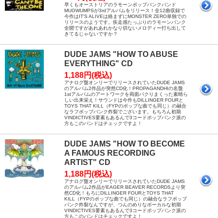
早くもオーストリアのラモーンポップパンクバンド
MUGWUMPSが3rdアルバムをリリース！全12曲収録で
今作はIT'S ALIVEは絡まずにMONSTER ZERO単独での
リリースのようです。疾走感たっぷりのラモーンパンク
全開ですがあれあれかなり切ないメロディー打ち出して
きてるじゃないですか？
DUDE JAMS "HOW TO ABUSE
EVERYTHING" CD
1,188円(税込)
アナログ盤オンリーでリリースされていたDUDE JAMS
のアルバム2作品が突然CD化！PROPAGANDHIの名盤
1stアルバムのアートワークを両面パクりまくった素晴ら
しい出来栄え！サウンドは今作もDILLINGER FOURと
TOYS THAT KILL（FYPのポップな曲でも同じ）の融合
なラフポップパンク炸裂でございます。もちろん初期
VINDICTIVES要素もあるんで3コードポップパンク派の
方もこのバンドはチェックですよ！
DUDE JAMS "HOW TO BECOME
A FAMOUS RECORDING
ARTIST" CD
1,188円(税込)
アナログ盤オンリーでリリースされていたDUDE JAMS
のアルバム2作品がEAGER BEAVER RECORDSより突
然CD化！もろにDILLINGER FOURとTOYS THAT
KILL（FYPのポップな曲でも同じ）の融合なラフポップ
パンク炸裂なんですが、つんのめりなボーカルな初期
VINDICTIVES要素もあるんで3コードポップパンク派の
方もこのバンドはチェックですよ！