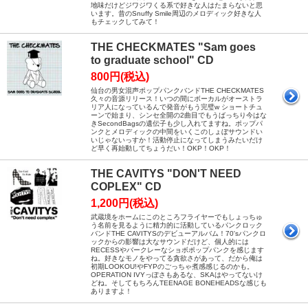
地味だけどジワジワくる系で好きな人はたまらないと思
います。昔のSnuffy Smile周辺のメロディック好きな人
もチェックしてみて！
THE CHECKMATES "Sam goes
to graduate school" CD
800円(税込)
仙台の男女混声ポップパンクバンドTHE CHECKMATES
久々の音源リリース！いつの間にボーカルがオーストラ
リア人になっているんで発音がもう完璧w ショートチュ
ーンで始まり、シンセ全開の2曲目でもうばっちり今はな
きSecondBagsの遺伝子も少し入れてますね。ポップパ
ンクとメロディックの中間をいくこのしょぼサウンドい
いじゃないっすか！活動停止になってしまうみたいだけ
ど早く再始動してちょうだい！OKP！OKP！
THE CAVITYS "DON'T NEED
COPLEX" CD
1,200円(税込)
武蔵境をホームにこのところフライヤーでもしょっちゅ
う名前を見るように精力的に活動しているパンクロック
バンドTHE CAVITYSのデビューアルバム！70'sパンクロ
ックからの影響は大なサウンドだけど、個人的には
RECESSやバークレーなショボポップパンクを感じます
ね。好きなモノをやってる貪欲さがあって、だから俺は
初期LOOKOU!やFYPのごっちゃ煮感感じるのかも。
OPERATION IVYっぽさもあるな、SKAはやってないけ
どね。そしてもちろんTEENAGE BONEHEADSな感じも
ありますよ！