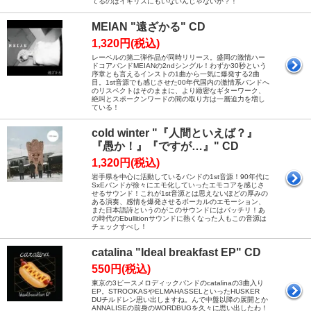
てるのはイギリスにもいないんじゃないか？！
MEIAN "遠ざかる" CD
1,320円(税込)
レーベルの第二弾作品が同時リリース。盛岡の激情ハー
ドコアバンドMEIANの2ndシングル！わずか30秒という
序章とも言えるインストの1曲から一気に爆発する2曲
目。1st音源でも感じさせた00年代国内の激情系バンドへ
のリスペクトはそのままに、より緻密なギターワーク、
絶叫とスポークンワードの間の取り方は一層迫力を増し
ている！
cold winter "『人間といえば？』
『愚か！』『ですが…』" CD
1,320円(税込)
岩手県を中心に活動しているバンドの1st音源！90年代に
SxEバンドが徐々にエモ化していったエモコアを感じさ
せるサウンド！これが1st音源とは思えないほどの厚みの
ある演奏、感情を爆発させるボーカルのエモーション、
また日本語詩というのがこのサウンドにはバッチリ！あ
の時代のEbullitionサウンドに熱くなった人もこの音源は
チェックすべし！
catalina "Ideal breakfast EP" CD
550円(税込)
東京の3ピースメロディックバンドのcatalinaの3曲入り
EP。STROOKASやELMAHASSELといったHUSKER
DUチルドレン思い出しますね。んで中盤以降の展開とか
ANNALISEの前身のWORDBUGを久々に思い出したわ！