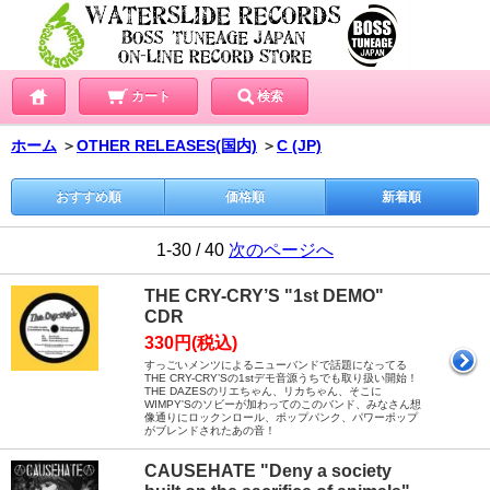
カート
検索
ホーム
＞
OTHER RELEASES(国内)
＞
C (JP)
おすすめ順
価格順
新着順
1-30 / 40
次のページへ
THE CRY-CRY’S "1st DEMO"
CDR
330円(税込)
すっごいメンツによるニューバンドで話題になってる
THE CRY-CRY’Sの1stデモ音源うちでも取り扱い開始！
THE DAZESのリエちゃん、リカちゃん、そこに
WIMPY'Sのソビーが加わってのこのバンド、みなさん想
像通りにロックンロール、ポップパンク、パワーポップ
がブレンドされたあの音！
CAUSEHATE "Deny a society