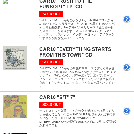
CAR10 "RUSH TO THE
FUNSOPT" LP+CD
SOLD OUT
SNUFFY SMILESからのシングル、SAUNA COOLから
の1stアルバムをリリースしたCAR10が早くも1stアルバ
ムよりも曲数多い2ndアルバムをリリース！更に磨かれ
たメロディーが光ります。やっぱり70'sパンク、パワー
ポップ、ポップパンク、インディーロック、アノラック
いずれかが好きな人はチェックを！
CAR10 "EVERYTHING STARTS
FROM THIS TOWN" CD
SOLD OUT
SNUFFY SMILESからの単独7"リリースでびっくりさせ
られたCAR 10待望のフルアルバムがリリース！これくそ
いいです！70'sパンク、パワーポップ、ポップパンク、
インディーロック、アノラックといった広い層にも受け
入れてもらいたいものですな。そうなると思うバンドで
す！
CAR10 "S/T" 7"
SOLD OUT
デッドストック入荷！こんな進化を遂げるとは思っても
いませんでした！今じゃSHIVALIUMもひれ伏す足利のド
ンになったね。TENEMENTやAUDACITY、
LITERATUREといった現行のUSバンドに共鳴した浮遊感
がありつつも