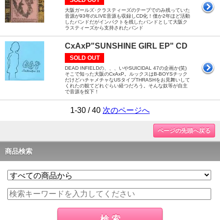
SOLD OUT
大阪ガールズ･クラスティーズのテープでのみ残っていた
音源が93年のLIVE音源も収録しCD化！僅か2年ほど活動
したバンドだがインパクトを残したバンドとして大阪ク
ラスティーズから支持されたバンド
CxAxP"SUNSHINE GIRL EP" CD
SOLD OUT
DEAD INFIELDの、、、いやSUICIDAL 47の企画か(笑)
そこで知った大阪のCxAxP。ルックスはB-BOYSチック
だけどハチャメチャなUSタイプTHRASHをお見舞いして
くれたの観てどれぐらい経つだろう。そんな奴等が自主
で音源を投下！
1-30 / 40
次のページへ
ページの先頭へ戻る
商品検索