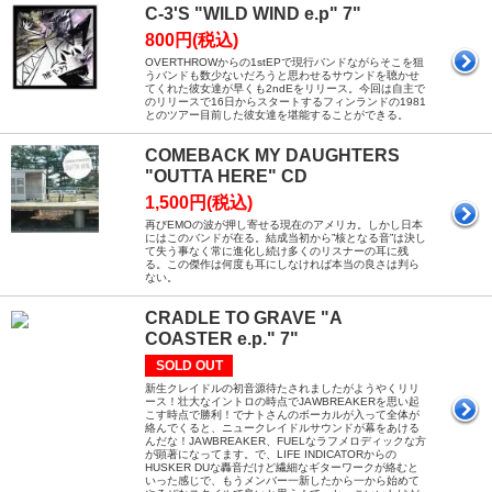
C-3'S "WILD WIND e.p" 7"
800円(税込)
OVERTHROWからの1stEPで現行バンドながらそこを狙
うバンドも数少ないだろうと思わせるサウンドを聴かせ
てくれた彼女達が早くも2ndEをリリース。今回は自主で
のリリースで16日からスタートするフィンランドの1981
とのツアー目前した彼女達を堪能することができる。
COMEBACK MY DAUGHTERS
"OUTTA HERE" CD
1,500円(税込)
再びEMOの波が押し寄せる現在のアメリカ。しかし日本
にはこのバンドが在る。結成当初から”核となる音”は決し
て失う事なく常に進化し続け多くのリスナーの耳に残
る。この傑作は何度も耳にしなければ本当の良さは判ら
ない。
CRADLE TO GRAVE "A
COASTER e.p." 7"
SOLD OUT
新生クレイドルの初音源待たされましたがようやくリリ
ース！壮大なイントロの時点でJAWBREAKERを思い起
こす時点で勝利！でナトさんのボーカルが入って全体が
絡んでくると、ニュークレイドルサウンドが幕をあける
んだな！JAWBREAKER、FUELなラフメロディックな方
が顕著になってます。で、LIFE INDICATORからの
HUSKER DUな轟音だけど繊細なギターワークが絡むと
いった感じで、もうメンバー一新したから一から始めて