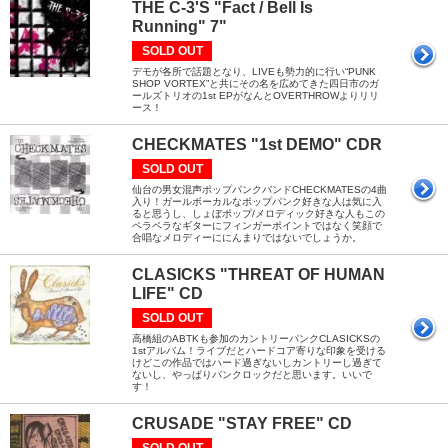
THE C-3'S "Fact / Bell Is
Running" 7"
SOLD OUT
デモが各所で話題となり、LIVEも勢力的に行い“PUNK
SHOP VORTEX”と共にその名を広めてきた四日市のガ
ールズトリオの1st EPがなんとOVERTHROWよりリリ
ース！
CHECKMATES "1st DEMO" CDR
SOLD OUT
仙台の男女混声ポップパンクバンドCHECKMATESの4曲
入り！ガールボーカルなポップパンク好きな人は気に入
ると思うし、しょぼポップ/メロディック好きな人もこの
ペラペラなギターにフィンガーポイントではなく笑顔で
合唱なメロディーににんまりではないでしょうか。
CLASICKS "THREAT OF HUMAN
LIFE" CD
SOLD OUT
高橋組のABTKも参加のカントリーパンクCLASICKSの
1stアルバム！ライブだとハードコア寄りな印象を受ける
けどこの作品ではハード過ぎないしカントリーし過ぎて
ないし、やっぱりパンクロックだと思います。いいで
す！
CRUSADE "STAY FREE" CD