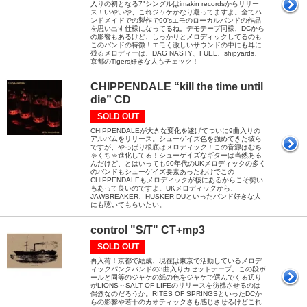
入りの初となる7"シングルはimakin recordsからリリー
ス！いやいや、これジャケかなり凝ってますよ。全てハ
ンドメイドでの製作で90'sエモのローカルバンドの作品
を思い出す仕様になってるね。デモテープ同様、DCから
の影響もあるけど、しっかりとメロディックしてるのも
このバンドの特徴！エモく激しいサウンドの中にも耳に
残るメロディーは、DAG NASTY、FUEL、shipyards、
京都のTigers好きな人もチェック！
CHIPPENDALE “kill the time until
die” CD
SOLD OUT
CHIPPENDALEが大きな変化を遂げてついに9曲入りの
アルバムをリリース。シューゲイズ色を強めてきた彼ら
ですが、やっぱり根底はメロディック！この音源はむち
ゃくちゃ進化してる！シューゲイズなギターは当然ある
んだけど、とはいっても90年代のUKメロディックの多く
のバンドもシューゲイズ要素あったわけでこの
CHIPPENDALEもメロディックが核にあるからこそ勢い
もあって良いのですよ。UKメロディックから、
JAWBREAKER、HUSKER DUといったバンド好きな人
にも聴いてもらいたい。
control "S/T" CT+mp3
SOLD OUT
再入荷！京都で結成、現在は東京で活動しているメロデ
ィックパンクバンドの3曲入りカセットテープ。この段ボ
ールと同等のジャケの紙の色をジャケで選んでくる辺り
がLIONS～SALT OF LIFEのリリースを彷彿させるのは
偶然なのだろうか。RITES OF SPRINGSといったDCか
らの影響や若干のカオティックさも感じさせるけどこれ