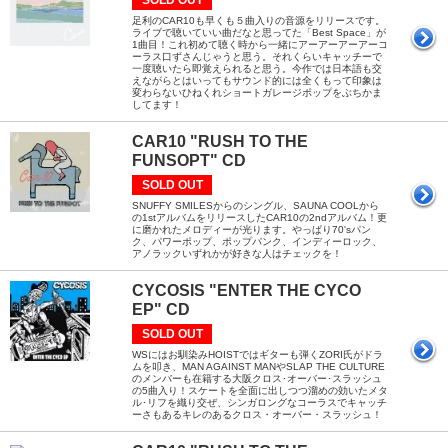
SOLD OUT
足利のCAR10も早くも５曲入りの音源をリリースです。
ライブで聴いていい曲だなと思ってた「Best Space」が
1曲目！これ初めて聴く時から一緒にアーアーアーアーコ
ーラス口ずさんじゃうと思う。それくらいキャッチーで
一度聴いたら即覚えられると思う。今作では日本語も交
えながらとはいってもサウンド的には全くもって印象は
変わらないひねくれショートガレージポップをぶちかま
してます！
CAR10 "RUSH TO THE
FUNSOPT" CD
SOLD OUT
SNUFFY SMILESからのシングル、SAUNA COOLから
の1stアルバムをリリースしたCAR10の2ndアルバム！更
に磨かれたメロディーが光ります。やっぱり70'sパン
ク、パワーポップ、ポップパンク、インディーロック、
アノラックいずれかが好きな人はチェックを！
CYCOSIS "ENTER THE CYCO
EP" CD
SOLD OUT
WSにはお馴染みHOISTではギターも弾くZORI氏がドラ
ムを叩き、MAN AGAINST MANやSLAP THE CULTURE
のメンバーも在籍する大阪クロス･オーバー･スラッシュ
の5曲入り！スケートを全面に出しつつ溜めの効いたメタ
ル･リフを織り交ぜ、シンガロングなコーラスでキャッチ
ーさもあるキレのあるクロス・オーバー・スラッシュ！