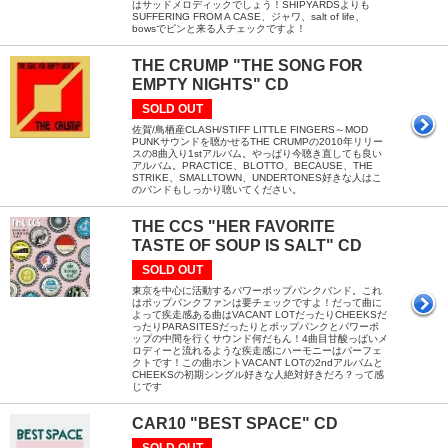
はサッドメロディックでしょう！SHIPYARDSよりも
SUFFERING FROM A CASE、ジャワ、salt of life、
bowsでピンと来る人チェックですよ！
THE CRUMP "THE SONG FOR
EMPTY NIGHTS" CD
SOLD OUT
佐賀/鳥栖産CLASH/STIFF LITTLE FINGERS～MOD
PUNKサウンドを聴かせるTHE CRUMPの2010年リリー
スの8曲入り1stアルバム。やっぱり今聴き直しても良い
アルバム。PRACTICE、BLOTTO、BECAUSE、THE
STRIKE、SMALLTOWN、UNDERTONES好きな人はこ
のバンドもしっかり聴いてください。
THE CCS "HER FAVORITE
TASTE OF SOUP IS SALT" CD
SOLD OUT
東京を中心に活動するパワーポップパンクバンド。これ
はポップパンクファンは要チェックですよ！だって曲に
よって疾走感ある曲はVACANT LOTだったりCHEEKSだ
ったりPARASITESだったりとポップパンクとパワーポ
ップの中間を行くサウンド何だもん！4曲目甘酸っぱいメ
ロディーと流れるような疾走感にハーモニーはパーフェ
クトです！この曲ホントVACANT LOTの2ndアルバムと
CHEEKSの初期シングル好きな人絶対好きだろ？って感
じです
CAR10 "BEST SPACE" CD