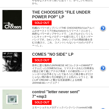
やるぜなスタイルで良いと思う！で、かっこいいわけだ
から。
THE CHOOSERS "FILE UNDER
POWER POP" LP
SOLD OUT
札幌のパワーポップバンドTHE CHOOSERSの1stアルバ
ムがオーストリアのBachelorからリリース！とにかく、
純粋なパワーポップサウンドで、これでもかというくら
いにキャッチーなメロディーを繰り出してくるスッゲー
バンドです。1stシングル、2ndシングルの再録2曲を含
む11曲入り。これ、コメントいらないレベルのメロディ
ーっしょ。
COMES "NO SIDE" LP
SOLD OUT
長年に渡り海外のJAPANESE HCコレクターのWANTア
イテムだったCOMESの1st。リマスターされたCD再発を
2度ほど経て遂にアナログ再発！その後女性ハードコア･
シンガーのお手本となったであろうただ喚き散らすだけ
じゃない間の取り方が絶妙なチトセ氏のシャウトと、後
にLIP CREAMへと繋がる弦楽器隊による初期
JAPANESEハードコア！
control "letter never sent"
7"+mp3
SOLD OUT
エモーショナルメロディックパンクバンドcontrolの4曲