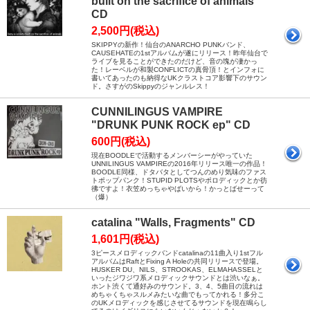
built on the sacrifice of animals"
CD
2,500円(税込)
SKIPPYの新作！仙台のANARCHO PUNKバンド、
CAUSEHATEの1stアルバムが遂にリリース！昨年仙台で
ライブを見ることができたのだけど、音の塊が凄かっ
た！レーベルが和製CONFLICTの真骨頂！とインフォに
書いてあったのも納得なUKクラストコア影響下のサウン
ド。さすがのSkippyのジャンルレス！
CUNNILINGUS VAMPIRE
"DRUNK PUNK ROCK ep" CD
600円(税込)
現在BOODLEで活動するメンバーシーがやっていた
UNNILINGUS VAMPIREの2016年リリース唯一の作品！
BOODLE同様、ドタバタとしてつんのめり気味のファス
トポップパンク！STUPID PLOTSやポロディックとか彷
彿ですよ！衣笠めっちゃやばいから！かっとばせーって
（爆）
catalina "Walls, Fragments" CD
1,601円(税込)
3ピースメロディックバンドcatalinaの11曲入り1stフル
アルバムはRaftとFixing A Holeの共同リリースで登場。
HUSKER DU、NILS、STROOKAS、ELMAHASSELと
いったジワジワ系メロディックサウンドとは渋いなぁ。
ホント渋くて通好みのサウンド。3、4、5曲目の流れは
めちゃくちゃスルメみたいな曲でもってかれる！多分こ
のUKメロディックを感じさせてるサウンドを現在鳴らし