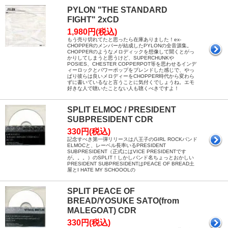
PYLON "THE STANDARD
FIGHT" 2xCD
1,980円(税込)
もう売り切れてたと思ったら在庫ありました！ex-
CHOPPERのメンバーが結成したPYLONの全音源集。
CHOPPERのようなメロディックを想像して聞くとがっ
かりしてしまうと思うけど、SUPERCHUNKや
POSIES、CHESTER COPPERPOT等を思わせるインデ
ィーロックとパワーポップをブレンドした感じで、やっ
ぱり彼らは良いメロディーをCHOPPER時代から変わら
ずに書いているなと言うことに気付くでしょうね。エモ
好きな人で聴いたことない人も聴くべきですよ！
SPLIT ELMOC / PRESIDENT
SUBPRESIDENT CDR
330円(税込)
記念すべき第一弾リリースは八王子のGIRL ROCKバンド
ELMOCと、レーベル長率いるPRESIDENT
SUBPRESIDENT（正式にはVICE PRESIDENTです
が。。。）のSPLIT！しかしバンド名ちょっとおかしい
PRESIDENT SUBPRESIDENTはPEACE OF BREAD土
屋とI HATE MY SCHOOOLの
SPLIT PEACE OF
BREAD/YOSUKE SATO(from
MALEGOAT) CDR
330円(税込)