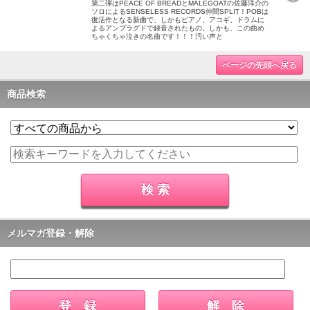
第二弾はPEACE OF BREADとMALEGOATの佐藤洋介の
ソロによるSENSELESS RECORDS仲間SPLIT！POBは
復活作となる新曲で、しかもピアノ、アコギ、ドラムに
よるアンプラグドで録音されたもの。しかも、この曲め
ちゃくちゃ泣きの名曲です！！！汚い声と
ページの先頭へ戻る
商品検索
メルマガ登録・解除