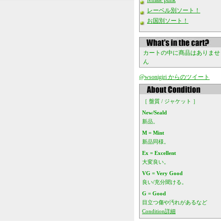
female punk
レーベル別ソート！
お国別ソート！
カートの中に商品はありませ
ん
@wsonigiri からのツイート
［ 盤質 / ジャケット ］
New/Seald
新品。
M = Mint
新品同様。
Ex = Excellent
大変良い。
VG = Very Good
良い/充分聞ける。
G = Good
目立つ傷や汚れがあるなど
Condition詳細