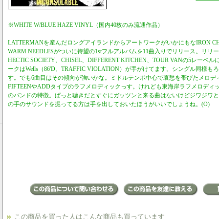
※WHITE W/BLUE HAZE VINYL（国内40枚のみ流通作品）
LATTERMANを産んだロングアイランドからアートワークがいかにもなIRON 
WARM NEEDLESがついに待望の1stフルアルバムを11曲入りでリリース。リリース
HECTIC SOCIETY、CHISEL、DIFFERENT KITCHEN、TOUR VANの
ークはWells（86'D、TRAFFIC VIOLATION）が手がけてます。シングル同様も
す。でも6曲目はその傾向が強いかな。ミドルテンポ中心で哀愁を帯びたメロデ
FIFTEENやADDタイプのラフメロディックっす。けれども東海岸ラフメロデ
のバンドの特徴。ぱっと聴きだとすぐにガッツンと来る曲はないけどジワジワと
の手のサウンドを掘ってる方は手を出しておいたほうがいいでしょうね。(O)
この商品を買った人はこんな商品も買っています