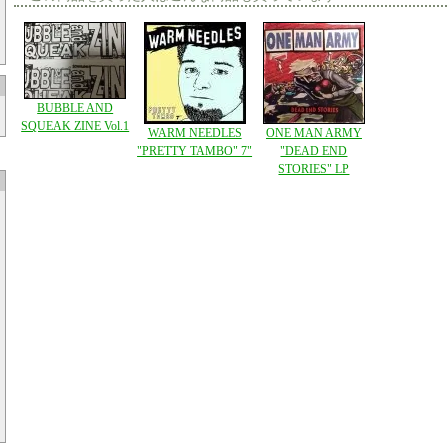
BUBBLE AND
SQUEAK ZINE Vol.1
WARM NEEDLES
ONE MAN ARMY
"PRETTY TAMBO" 7"
"DEAD END
STORIES" LP