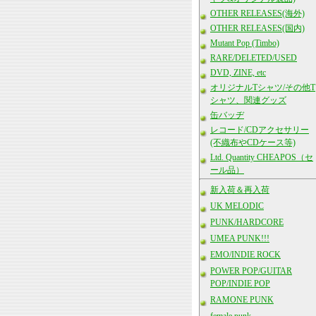
OTHER RELEASES(海外)
OTHER RELEASES(国内)
Mutant Pop (Timbo)
RARE/DELETED/USED
DVD, ZINE, etc
オリジナルTシャツ/その他T
シャツ、関連グッズ
缶バッヂ
レコード/CDアクセサリー
(不織布やCDケース等)
Ltd. Quantity CHEAPOS（セ
ール品）
新入荷＆再入荷
UK MELODIC
PUNK/HARDCORE
UMEA PUNK!!!
EMO/INDIE ROCK
POWER POP/GUITAR
POP/INDIE POP
RAMONE PUNK