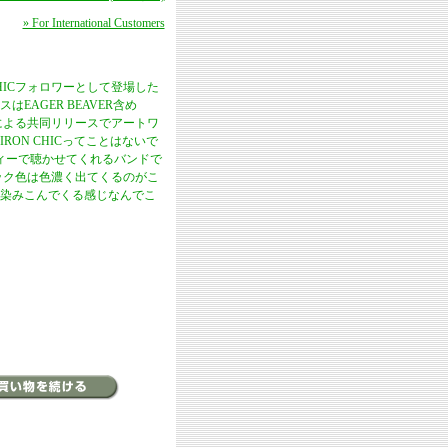
» For International Customers
CHICフォロワーとして登場した
はEAGER BEAVER含め
5レーベルによる共同リリースでアートワ
ろIRON CHICってことはないで
ィーで聴かせてくれるバンドで
ィック色は色濃く出てくるのがこ
染みこんでくる感じなんでこ