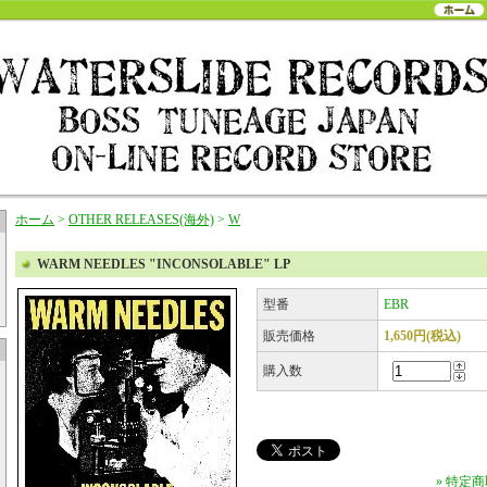
ホーム
>
OTHER RELEASES(海外)
>
W
WARM NEEDLES "INCONSOLABLE" LP
型番
EBR
販売価格
1,650円(税込)
購入数
» 特定