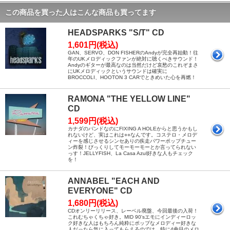
この商品を買った人はこんな商品も買ってます
HEADSPARKS "S/T" CD
1,601円(税込)
GAN、SERVO、DON FISHERのAndyが完全再始動！往
年のUKメロディックファンが絶対に聴くべきサウンド！
Andyのギターが最高なのは当然だけど哀愁のこれぞまさ
にUKメロディックというサウンドは確実に
BROCCOLI、HOOTON 3 CARでときめいた心を再燃！
RAMONA "THE YELLOW LINE"
CD
1,599円(税込)
カナダのバンドなのにFIXING A HOLEからと思うかもし
れないけど、実はこれは○○なんです。コステロ・メロデ
ィーを感じさせるシンセありの疾走パワーポップチュー
ン炸裂！びっくりしてモーモーモーとか言ってられない
っす！JELLYFISH、La Casa Azul好きな人もチェック
を！
ANNABEL "EACH AND
EVERYONE" CD
1,680円(税込)
CDオンリーリリース、レーベル廃盤、今回最後の入荷！
これむちゃくちゃ好き。MID 90'sエモにインディーロッ
ク好きな人はもちろん純粋にポップなメロディー好きな
人だったら気に入ってもらえるのでは。特に4曲目のメロ