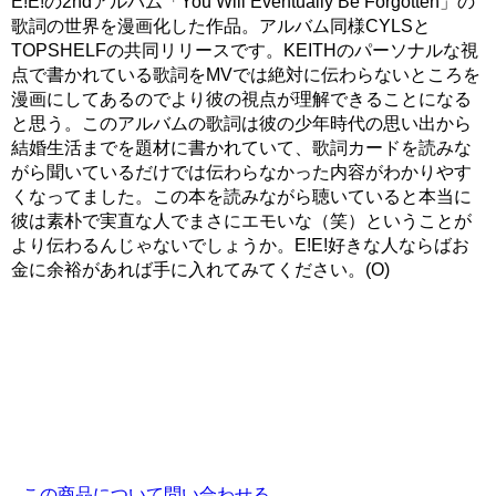
E!E!の2ndアルバム「You Will Eventually Be Forgotten」の
歌詞の世界を漫画化した作品。アルバム同様CYLSと
TOPSHELFの共同リリースです。KEITHのパーソナルな視
点で書かれている歌詞をMVでは絶対に伝わらないところを
漫画にしてあるのでより彼の視点が理解できることになる
と思う。このアルバムの歌詞は彼の少年時代の思い出から
結婚生活までを題材に書かれていて、歌詞カードを読みな
がら聞いているだけでは伝わらなかった内容がわかりやす
くなってました。この本を読みながら聴いていると本当に
彼は素朴で実直な人でまさにエモいな（笑）ということが
より伝わるんじゃないでしょうか。E!E!好きな人ならばお
金に余裕があれば手に入れてみてください。(O)
この商品について問い合わせる