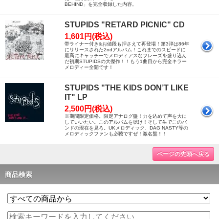
BEHIND」を完全収録した内容。
STUPIDS "RETARD PICNIC" CD
1,601円(税込)
帯ライナー付き&お値段も押さえて再登場！第3弾は86年
にリリースされた2ndアルバム！これまでのスピードに
最高にキャッチーでメロディアスなフレーズを盛り込ん
だ初期STUPIDSの大傑作！！もう1曲目から完全キラー
メロディー全開です！
STUPIDS "THE KIDS DON’T LIKE
IT" LP
2,500円(税込)
※期間限定価格。限定アナログ盤！力を込めて声を大に
していいたい。このアルバムを聴け！そして生でこのバ
ンドの現在を見ろ。UKメロディック、DAG NASTY等の
メロディックファンも必聴ですぜ！激名盤！！
ページの先頭へ戻る
商品検索