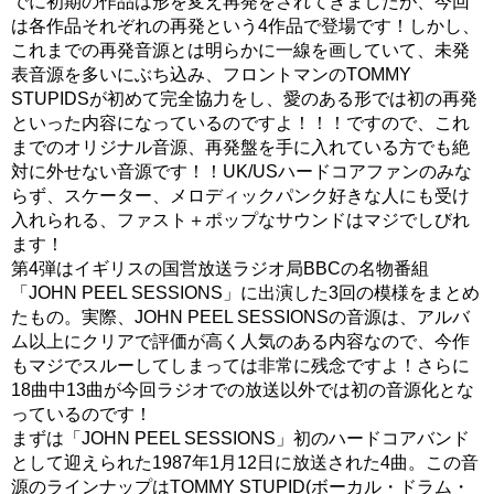
でに初期の作品は形を変え再発をされてきましたが、今回
は各作品それぞれの再発という4作品で登場です！しかし、
これまでの再発音源とは明らかに一線を画していて、未発
表音源を多いにぶち込み、フロントマンのTOMMY
STUPIDSが初めて完全協力をし、愛のある形では初の再発
といった内容になっているのですよ！！！ですので、これ
までのオリジナル音源、再発盤を手に入れている方でも絶
対に外せない音源です！！UK/USハードコアファンのみな
らず、スケーター、メロディックパンク好きな人にも受け
入れられる、ファスト＋ポップなサウンドはマジでしびれ
ます！
第4弾はイギリスの国営放送ラジオ局BBCの名物番組
「JOHN PEEL SESSIONS」に出演した3回の模様をまとめ
たもの。実際、JOHN PEEL SESSIONSの音源は、アルバ
ム以上にクリアで評価が高く人気のある内容なので、今作
もマジでスルーしてしまっては非常に残念ですよ！さらに
18曲中13曲が今回ラジオでの放送以外では初の音源化とな
っているのです！
まずは「JOHN PEEL SESSIONS」初のハードコアバンド
として迎えられた1987年1月12日に放送された4曲。この音
源のラインナップはTOMMY STUPID(ボーカル・ドラム・