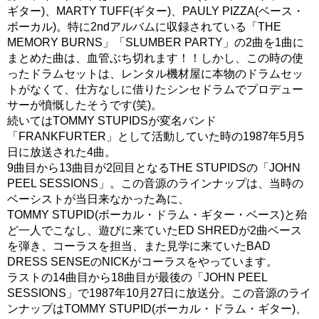
ギター)、MARTY TUFF(ギター)、PAULY PIZZA(ベース・
ボーカル)。特に2ndアルバムに収録されている「THE
MEMORY BURNS」「SLUMBER PARTY」の2曲を1曲に
まとめた曲は、血管ぶち切れます！！しかし、この時の使
ったドラムセットは、レンタル機材屋に本物のドラムセッ
トがなくて、仕方なしに借りたシンセドラムでプロデュー
サーが憤慨したそうです(笑)。
続いてはTOMMY STUPIDSが変名バンド
「FRANKFURTER」として活動していた時の1987年5月5
日に放送された4曲。
9曲目から13曲目が2回目となるTHE STUPIDSの「JOHN
PEEL SESSIONS」。この音源のラインナップは、当時の
ベーシストが当日来なかった為に、
TOMMY STUPID(ボーカル・ドラム・ギター・ベース)と殆
ど一人でこなし、遊びに来ていたED SHREDが2曲ベース
を弾き、コーラスを担当、また見学に来ていたBAD
DRESS SENSEのNICKがコーラスをやっています。
ラストの14曲目から18曲目が最後の「JOHN PEEL
SESSIONS」で1987年10月27日に放送分。この音源のライ
ンナップはTOMMY STUPID(ボーカル・ドラム・ギター)、