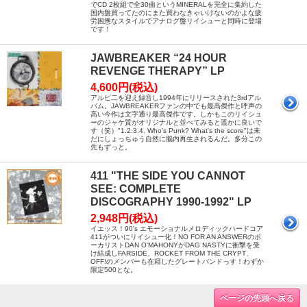
でCD 2枚組で全30曲というMINERALを完全に集約した
国内盤買ってたのにまた買わなきゃいけないのかよな疲
労困憊なスタイルでアナログ盤リイシューと同時に登場
です！
JAWBREAKER “24 HOUR
REVENGE THERAPY” LP
4,600円(税込)
アルビ二を迎え録音し1994年にリリースされた3rdアル
バム。JAWBREAKERファンの中でも最高傑作と呼声の
高い今作は文字通り最高傑作です。しかもこのリイシュ
ーのジャケ質がオリジナルと並べてみると遥かに良いで
す（笑）"1.2.3.4. Who's Punk? What's the score"は未
だにしょっちゅう自然に脳内再生されるんだ。多分この
先もずっと。
411 "THE SIDE YOU CANNOT
SEE: COMPLETE
DISCOGRAPHY 1990-1992" LP
2,948円(税込)
イエッス！90's エモーショナルメロディックハードコア
411がついにリイシュー化！NO FOR AN ANSWERのボ
ーカリストDAN O'MAHONYがDAG NASTYに衝撃を受
け結成しFARSIDE、ROCKET FROM THE CRYPT、
OFF!のメンバーも在籍したグレートバンドっす！わずか
限定500とな。
ページの先頭へ戻る