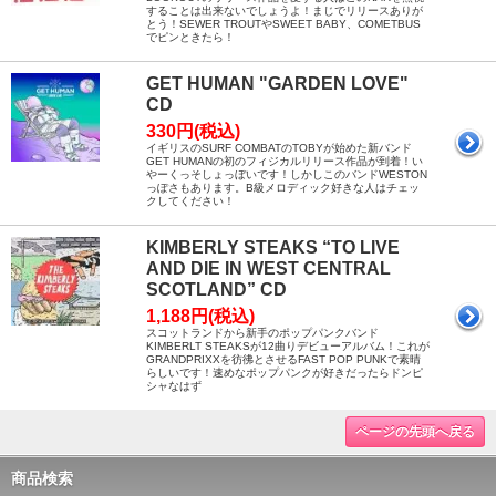
することは出来ないでしょうよ！まじでリリースありが
とう！SEWER TROUTやSWEET BABY、COMETBUS
でピンときたら！
GET HUMAN "GARDEN LOVE"
CD
330円(税込)
イギリスのSURF COMBATのTOBYが始めた新バンド
GET HUMANの初のフィジカルリリース作品が到着！い
やーくっそしょっぼいです！しかしこのバンドWESTON
っぽさもあります。B級メロディック好きな人はチェッ
クしてください！
KIMBERLY STEAKS “TO LIVE
AND DIE IN WEST CENTRAL
SCOTLAND” CD
1,188円(税込)
スコットランドから新手のポップパンクバンド
KIMBERLT STEAKSが12曲りデビューアルバム！これが
GRANDPRIXXを彷彿とさせるFAST POP PUNKで素晴
らしいです！速めなポップパンクが好きだったらドンピ
シャなはず
ページの先頭へ戻る
商品検索