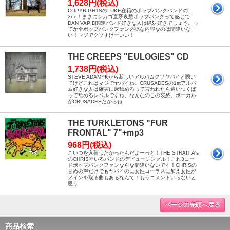
1,628円(税込)
COPYRIGHTSのLUKE在籍のポップパンクバンドの
2nd！まさにシカゴ直系哀愁ポップパンクって感じで
DAN VAPID関連バンド好きな人は絶対好きでしょう。っ
てか全ポップパンクファン必聴な内容なのは間違いな
い！マジでクソすげーいい！
THE CREEPS "EULOGIES" CD
1,738円(税込)
STEVE ADAMYKから新しいアルバムクソヤバイと聴い
てけどこれはマジでヤバイわ。CRUSADESの1stアルバ
ム好きな人は確実に床舐めろって言われたら這いつくば
って舐めるレベルですわ。なんなのこの哀愁。ボーカル
がCRUSADESだからね
THE TURKLETONS "FUR
FRONTAL" 7"+mp3
968円(税込)
こいつを入荷したかったんだよーっと！THE STRAIT A's
のCHRIS率いるバンドのデビューシングル！これ3コー
ドポップパンクファンならな間違いないです！CHRISの
甘めの声だけでもヤバイのに女性コーラスに加え女性が
メインを取る曲もあるなんて！もうコメントいらないと
思う
ページの先頭へ戻る
商品検索