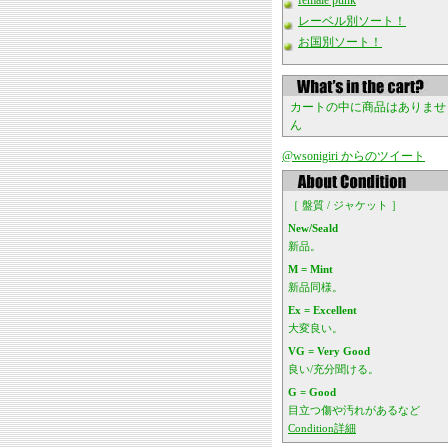
female punk
レーベル別ソート！
お国別ソート！
カートの中に商品はありませ
ん
@wsonigiri からのツイート
［ 盤質 / ジャケット ］
New/Seald
新品。
M = Mint
新品同様。
Ex = Excellent
大変良い。
VG = Very Good
良い/充分聞ける。
G = Good
目立つ傷や汚れがあるなど
Condition詳細