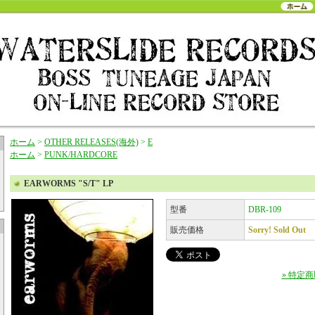
ホーム
>
OTHER RELEASES(海外)
>
E
ホーム
>
PUNK/HARDCORE
EARWORMS "S/T" LP
型番
DBR-109
販売価格
Sorry! Sold Out
» 特定