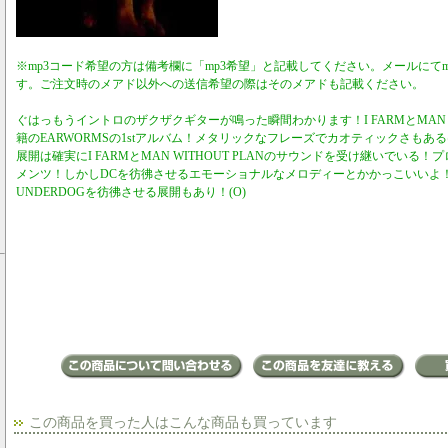
※mp3コード希望の方は備考欄に「mp3希望」と記載してください。メールにて
す。ご注文時のメアド以外への送信希望の際はそのメアドも記載ください。
ぐはっもうイントロのザクザクギターが鳴った瞬間わかります！I FARMとMAN WI
籍のEARWORMSの1stアルバム！メタリックなフレーズでカオティックさもあ
展開は確実にI FARMとMAN WITHOUT PLANのサウンドを受け継いでいる
メンツ！しかしDCを彷彿させるエモーショナルなメロディーとかかっこいいよ！たま
UNDERDOGを彷彿させる展開もあり！(O)
この商品を買った人はこんな商品も買っています