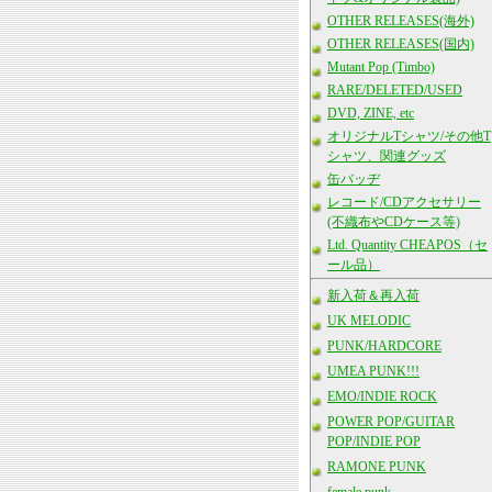
OTHER RELEASES(海外)
OTHER RELEASES(国内)
Mutant Pop (Timbo)
RARE/DELETED/USED
DVD, ZINE, etc
オリジナルTシャツ/その他T
シャツ、関連グッズ
缶バッヂ
レコード/CDアクセサリー
(不織布やCDケース等)
Ltd. Quantity CHEAPOS（セ
ール品）
新入荷＆再入荷
UK MELODIC
PUNK/HARDCORE
UMEA PUNK!!!
EMO/INDIE ROCK
POWER POP/GUITAR
POP/INDIE POP
RAMONE PUNK