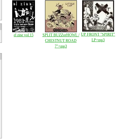
UP FRONT "SPIRIT"
el zine vol.15
SPLIT BUZZorHOWL /
LP+mp3
CHESTNUT ROAD
7"+mp3