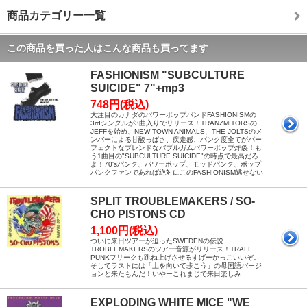
商品カテゴリー一覧
この商品を買った人はこんな商品も買ってます
FASHIONISM "SUBCULTURE
SUICIDE" 7"+mp3
748円(税込)
大注目のカナダのパワーポップバンドFASHIONISMの
3rdシングルが3曲入りでリリース！TRANZMITORSの
JEFFを始め、NEW TOWN ANIMALS、THE JOLTSのメ
ンバーによる甘酸っぱさ、疾走感、パンク度全てがパー
フェクトなブレンドなバブルガムパワーポップ炸裂！も
う1曲目の"SUBCULTURE SUICIDE"の時点で最高だろ
よ！70'sパンク、パワーポップ、モッドパンク、ポップ
パンクファンであれば絶対にこのFASHIONISM逃せない
SPLIT TROUBLEMAKERS / SO-
CHO PISTONS CD
1,100円(税込)
ついに来日ツアーが迫ったSWEDENの伝説
TROBLEMAKERSのツアー音源がリリース！TRALL
PUNKフリークも跳ね上げさせるすげーかっこいいぞ。
そしてラストには「上を向いて歩こう」の母国語バージ
ョンと来たもんだ！いやーこれまじで来日楽しみ
EXPLODING WHITE MICE "WE