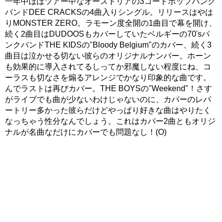
一年中ほぼツアー中なオーストリアの3コードポップパンク
バンドDEE CRACKSの4曲入りシングル。リリースはやは
りMONSTER ZERO。ラモーン度全開の1曲目で幕を開け、
続く2曲目はDUDOOSもカバーしていたベルギーの70'sパ
ンクバンドTHE KIDSの"Bloody Belgium"のカバー、続く3
曲目は泣かせる切ない彼らのオリジナルナンバー。ホーン
も効果的に導入されてるしってか邪魔しない程度にね、コ
ーラスも切なさを煽るアレンジでかなり印象的な曲です。
んでラストは再びカバー。THE BOYSの"Weekend"！さす
がライブでも曲が少ないわけじゃないのに、カバーのレパ
ートリー多かった彼らだけどやっぱり好きな曲はやりたく
なっちゃう性分なんでしょう。これはカバー2曲ともオリジ
ナルが名曲なだけにカバーでも問題なし！(O)