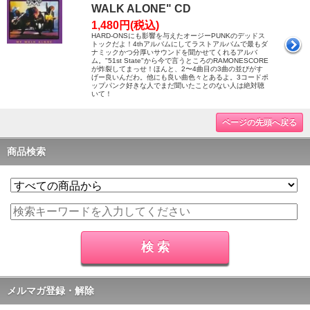
WALK ALONE" CD
1,480円(税込)
HARD-ONSにも影響を与えたオージーPUNKのデッドス
トックだよ！4thアルバムにしてラストアルバムで最もダ
ナミックかつ分厚いサウンドを聞かせてくれるアルバ
ム。"51st State"から今で言うところのRAMONESCORE
が炸裂してまっせ！ほんと、2〜4曲目の3曲の並びがす
げー良いんだわ。他にも良い曲色々とあるよ。3コードポ
ップパンク好きな人でまだ聞いたことのない人は絶対聴
いて！
ページの先頭へ戻る
商品検索
メルマガ登録・解除