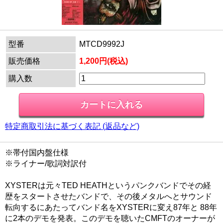
型番
MTCD9992J
販売価格
1,200円(税込)
購入数
特定商取引法に基づく表記 (返品など)
※帯付国内盤仕様
※ライナー/歌詞対訳付
XYSTERは元々TED HEATHというパンクバンドでその経
歴をスタートさせたバンドで、その後メタルへとサウンド
転向するにあたってバンド名をXYSTERに変え87年と 88年
に2本のデモを発表。このデモを聴いたCMFTのオーナーが