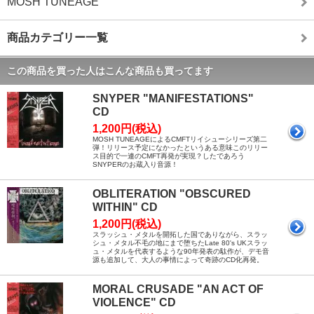
MOSH TUNEAGE
商品カテゴリー一覧
この商品を買った人はこんな商品も買ってます
SNYPER "MANIFESTATIONS"
CD
1,200円(税込)
MOSH TUNEAGEによるCMFTリイシューシリーズ第二
弾！リリース予定になかったというある意味このリリー
ス目的で一連のCMFT再発が実現？したであろう
SNYPERのお蔵入り音源！
OBLITERATION "OBSCURED
WITHIN" CD
1,200円(税込)
スラッシュ・メタルを開拓した国でありながら、スラッ
シュ・メタル不毛の地にまで堕ちたLate 80's UKスラッ
ュ・メタルを代表するような90年発表の駄作が、デモ音
源も追加して、大人の事情によって奇跡のCD化再発。
MORAL CRUSADE "AN ACT OF
VIOLENCE" CD