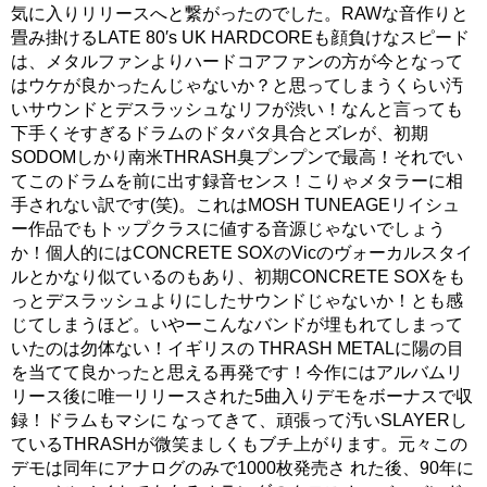
気に入りリリースへと繋がったのでした。RAWな音作りと
畳み掛けるLATE 80′s UK HARDCOREも顔負けなスピード
は、メタルファンよりハードコアファンの方が今となって
はウケが良かったんじゃないか？と思ってしまうくらい汚
いサウンドとデスラッシュなリフが渋い！なんと言っても
下手くそすぎるドラムのドタバタ具合とズレが、初期
SODOMしかり南米THRASH臭プンプンで最高！それでい
てこのドラムを前に出す録音センス！こりゃメタラーに相
手されない訳です(笑)。これはMOSH TUNEAGEリイシュ
ー作品でもトップクラスに値する音源じゃないでしょう
か！個人的にはCONCRETE SOXのVicのヴォーカルスタイ
ルとかなり似ているのもあり、初期CONCRETE SOXをも
っとデスラッシュよりにしたサウンドじゃないか！とも感
じてしまうほど。いやーこんなバンドが埋もれてしまって
いたのは勿体ない！イギリスの THRASH METALに陽の目
を当てて良かったと思える再発です！今作にはアルバムリ
リース後に唯一リリースされた5曲入りデモをボーナスで収
録！ドラムもマシに なってきて、頑張って汚いSLAYERし
ているTHRASHが微笑ましくもブチ上がります。元々この
デモは同年にアナログのみで1000枚発売さ れた後、90年に