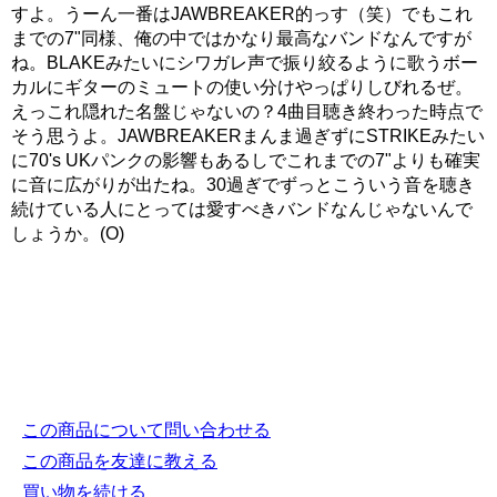
すよ。うーん一番はJAWBREAKER的っす（笑）でもこれ
までの7"同様、俺の中ではかなり最高なバンドなんですが
ね。BLAKEみたいにシワガレ声で振り絞るように歌うボー
カルにギターのミュートの使い分けやっぱりしびれるぜ。
えっこれ隠れた名盤じゃないの？4曲目聴き終わった時点で
そう思うよ。JAWBREAKERまんま過ぎずにSTRIKEみたい
に70's UKパンクの影響もあるしでこれまでの7"よりも確実
に音に広がりが出たね。30過ぎでずっとこういう音を聴き
続けている人にとっては愛すべきバンドなんじゃないんで
しょうか。(O)
この商品について問い合わせる
この商品を友達に教える
買い物を続ける