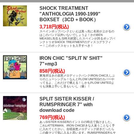
SHOCK TREATMENT
"ANTHOLOGIA 1990-1999"
BOXSET（3CD + BOOK）
3,718円(税込)
スペインポップパンクといえば真っ先に名前が上がるの
はこのバンド以外いないでしょうよ！かのBEN
WEASEL先生も当時大絶賛したスペインが誇るポップパ
ンクトリオSHOCK TREATMENTのディスコグラフィ
ー！このボックスセットを入手すべき！
IRON CHIC "SPLIT N' SHIT"
7"+mp3
858円(税込)
東海岸泣きの哀愁メロディックパンクIRON CHIC久しぶ
りのニューシングル！なんとPLOW UNITEDのカバーや
ってるよ、これだけで燃える！しかもPLOW UNITEDよ
りも演奏上手いし音もいいし（爆）！
SPLIT SISTER KISSER /
RUMSPRINGER 7" with
download code
769円(税込)
あっSISTER KISSERのイントロの時点で負けました。
これLATTERMAN、IRON CHIC好きな人迷うことなく手
に入れてください。合唱哀愁メロディック好きだったら
この曲マジで気に入ると思います。RUMSPRINGERもサ