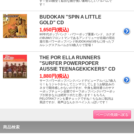
す！全10曲全く駄目な曲が無い素晴らしいアルバムで
す！
BUDOKAN "SPIN A LITTLE
GOLD" CD
1,650円(税込)
90年代ポップパンク・パワーポップ重要バンド、カナダ
のBUMのフロントマンであるアンドリューが在籍の現在
進行形パワーポップバンドBUDOKANの待ちに待ったフ
ルレングスアルバムが13曲入りで登場！
THE POR ELLA RUNNERS
"SURFER POWERPOPER
AUSSIE TEENAGEKICKERS" CD
1,880円(税込)
サーフパワーポップパンクバンドデビューアルバム7曲入
り！もうジャケからしてニンマリしてしまうお馴染みの
ネタで期待感しかないのですが、中身も期待通りのサマ
ーポップチューン全開でサーフポップパンク/パワーポッ
プが好きな人は絶対ツボだと思います！もちろん
PELOTANファンも要チェックですね！ちなみに歌詞は
英語ですが、発声はなんかスペイン人っぽいです！
ページの先頭へ戻る
商品検索