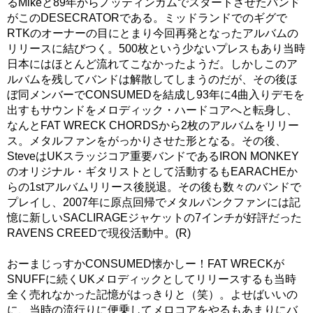
るMikeと89年からノッティンガムでスタートさせたバンド
がこのDESECRATORである。ミッドランドでのギグで
RTKのオーナーの目にとまり今回再発となったアルバムの
リリースに結びつく。500枚という少ないプレスもあり当時
日本にはほとんど流れてこなかったようだ。しかしこのア
ルバムを残してバンドは解散してしまうのだが、その後ほ
ぼ同メンバーでCONSUMEDを結成し93年に4曲入りデモを
出すもサウンドをメロディック・ハードコアへと転身し、
なんとFAT WRECK CHORDSから2枚のアルバムをリリー
ス。メタルファンをがっかりさせた形となる。その後、
SteveはUKスラッジコア重要バンドであるIRON MONKEY
のオリジナル・ギタリストとして活動するもEARACHEか
らの1stアルバムリリース後脱退。その後も数々のバンドで
プレイし、2007年に原点回帰でメタルパンクファンには記
憶に新しいSACLIRAGEジャケットの7インチが好評だった
RAVENS CREEDで現役活動中。(R)
おーまじっすかCONSUMED懐かしー！FAT WRECKが
SNUFFに続くUKメロディックとしてリリースするも当時
全く売れなかった記憶がはっきりと（笑）。よせばいいの
に、当時の流行りに便乗してメロコアをやるもあまりにバ