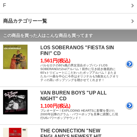
F
商品カテゴリー一覧
この商品を買った人はこんな商品も買ってます
LOS SOBERANOS "FIESTA SIN
FIN!" CD
1,561円(税込)
バルセロナの60's風の男女混合ポップバンドLOS
SOBERANOの2ndアルバム！前作に引き続き徹底的に
60'sトリビュートにこだわったポップアルバム！またま
たカバー曲を中心に今作はオリジナルも5曲加えたクオリ
ティの高いポップソングを聴かせてくれます！
VAN BUREN BOYS "UP ALL
NIGHT" CD
1,100円(税込)
プレオーダー！EXPLODING HEARTSに影響を受けた
2000年以降のグラム・パワーポップを見事に踏襲した現
行USパワーポップサウンド！
THE CONNECTION "NEW
ENGLAND'S NEWEST HIT