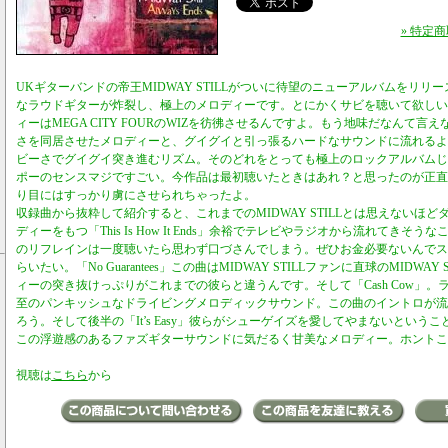
» 特定
UKギターバンドの帝王MIDWAY STILLがついに待望のニューアルバムをリリ
なラウドギターが炸裂し、極上のメロディーです。とにかくサビを聴いて欲しい
ィーはMEGA CITY FOURのWIZを彷彿させるんですよ。もう地味だなんて
さを同居させたメロディーと、グイグイと引っ張るハードなサウンドに流れるよ
ビーさでグイグイ突き進むリズム。そのどれをとっても極上のロックアルバムじ
ポーのセンスマジですごい。今作品は最初聴いたときはあれ？と思ったのが正直
り目にはすっかり虜にさせられちゃったよ。
収録曲から抜粋して紹介すると、これまでのMIDWAY STILLとは思えないほ
ディーをもつ「This Is How It Ends」余裕でテレビやラジオから流れてきそ
のリフレインは一度聴いたら思わず口づさんでしまう。ぜひお金必要ないんでス
らいたい。「No Guarantees」この曲はMIDWAY STILLファンに直球のMIDWA
ィーの突き抜けっぷりがこれまでの彼らと違うんです。そして「Cash Cow」
至のパンキッシュなドライビングメロディックサウンド。この曲のイントロが流
ろう。そして後半の「It’s Easy」彼らがシューゲイズを愛してやまないという
この浮遊感のあるファズギターサウンドに気だるく甘美なメロディー。ホントこい
視聴は
こちら
から