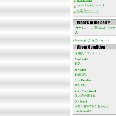
female punk
レーベル別ソート！
お国別ソート！
カートの中に商品はありませ
ん
@wsonigiri からのツイート
［ 盤質 / ジャケット ］
New/Seald
新品。
M = Mint
新品同様。
Ex = Excellent
大変良い。
VG = Very Good
良い/充分聞ける。
G = Good
目立つ傷や汚れがあるなど
Condition詳細