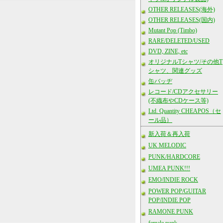
OTHER RELEASES(海外)
OTHER RELEASES(国内)
Mutant Pop (Timbo)
RARE/DELETED/USED
DVD, ZINE, etc
オリジナルTシャツ/その他T
シャツ、関連グッズ
缶バッヂ
レコード/CDアクセサリー
(不織布やCDケース等)
Ltd. Quantity CHEAPOS（セ
ール品）
新入荷＆再入荷
UK MELODIC
PUNK/HARDCORE
UMEA PUNK!!!
EMO/INDIE ROCK
POWER POP/GUITAR
POP/INDIE POP
RAMONE PUNK