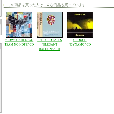
この商品を買った人はこんな商品も買っています
MIDWAY STILL "GO
BEDFORD FALLS
GROUCH
TEAM NO HOPE" CD
"ELEGANT
"DYNAMO" CD
BALOONS" CD