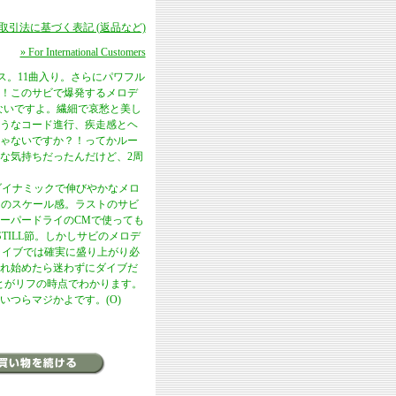
商取引法に基づく表記 (返品など)
» For International Customers
ース。11曲入り。さらにパワフル
！このサビで爆発するメロデ
言えないですよ。繊細で哀愁と美し
うなコード進行、疾走感とヘ
ゃないですか？！ってかルー
な気持ちだったんだけど、2周
どダイナミックで伸びやかなメロ
うなこのスケール感。ラストのサビ
ーパードライのCMで使っても
Y STILL節。しかしサビのメロデ
。ライブでは確実に盛り上がり必
れ始めたら迷わずにダイブだ
ことがリフの時点でわかります。
つらマジかよです。(O)