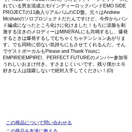
れている男女混成エモ/インディーロックバンドEMO SIDE
PROJECTの11曲入りアルバムのCD盤。元々はAndrew
Mcshanのソロプロジェクトだたんですけど、今作からバン
ド編成になったところ化けに化けました！もろに涙腺を刺
激する泣きのメロディーはMINERALにも共鳴するし、爆発
するときは爆発するしでむちゃくちゃテンションあがりま
す。でも同時に切ない気持ちにもさせてくれるんだ。そん
でゲストボーカルもPlease and Thank Yousに
EMPIRE!EMPIRE!、PERFECT FUTUREのメンバー参加等
うれしいおまけ付き。すさまじくいいです。残り僅かエモ
好きな人は躊躇しないで絶対入手してください！(O)
この商品について問い合わせる
この商品を友達に教える