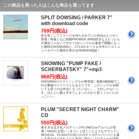
この商品を買った人はこんな商品も買ってます
SPLIT DOWSING / PARKER 7"
with download code
769円(税込)
首を長くしてリリースを待たされていた作品がようやく
登場！両者ともに初期PROMISE RING好きな人だったら
大満足じゃないですか？1stシングルが速攻で廃盤になっ
た期待のDOWSINGに、CYLSのキースも今年のベストニ
ューカマーと期待を寄せるPARKER収録！
SNOWING "PUMP FAKE /
SCHERBATSKY" 7"+mp3
968円(税込)
SNOWINGのラストシングルが再登場！新曲2曲収録でこ
れが最後のリリースとなるそうです。このシングルを聞
いても思うのは本当にもったいない。。それしかないっ
す。ほんとに燃え尽きてしまったのかと思うくらいにか
っこいい。
PLUM "SECRET NIGHT CHARM"
CD
550円(税込)
青すぎる泣き虫メロディックPLUMの1stアルバムが登
場！NAVELを思いっきりしょぼくしたようなサウンドに
RECESS、PLAN-IT-X!辺りのガチャガチャパンクにも通
じる音だけどそれよりも本当に切ないメロディーが涙腺