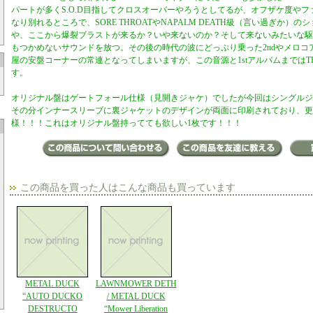
パートが多くS.O.D目指してクロスオーバーやろうとしてるが、オフザケ度や
なり別れるところで、SORE THROATやNAPALM DEATH級（言い過ぎか）
や、ここから爆裂ブラストが来るか？いや来ないのか？そして来ないみたいな駆
もつかめないサウンドを放つ。その後の時代の波にどっぷり乗った2ndやメロコア
屋の安盤コーナーの常連となってしまいますが、この音源と1stアルバムまではT
す。
オリジナル盤はゲートフォール仕様（見開きジャケ）でしたが今回はシングルジ
その分インナースリーブに裏ジャケットのデザインが両面に印刷されており、更
様！！！これはオリジナル盤持ってても欲しい1枚です！！！
この商品を買った人はこんな商品も買っています
METAL DUCK
LAWNMOWER DETH
“AUTO DUCKO
/ METAL DUCK
DESTRUCTO
“Mower Liberation