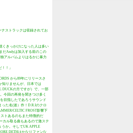
ーナストラックは収録されてお
ドを聴くきっかけになった人は多い
まだAndyは加入する前のこの
る単独アルバムよりはるかに暴力
だ！！」
RDS から89年にリリースさ
のか知りませんが、日本では
AL DUCKの方ですが）で、一部
けです。今回の再発を聞きつけ多く
を目指したであろうサウンド
た名(迷）作！D.R.Iのクロ
/CELTIC FROST影響下
イストあるのもまた特徴的だ
ォーカル取る曲もあるので激ステ
か。そしてUK APPLE
MORE DETHはかなりファンな