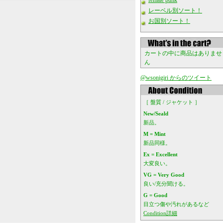
female punk
レーベル別ソート！
お国別ソート！
カートの中に商品はありませ
ん
@wsonigiri からのツイート
［ 盤質 / ジャケット ］
New/Seald
新品。
M = Mint
新品同様。
Ex = Excellent
大変良い。
VG = Very Good
良い/充分聞ける。
G = Good
目立つ傷や汚れがあるなど
Condition詳細