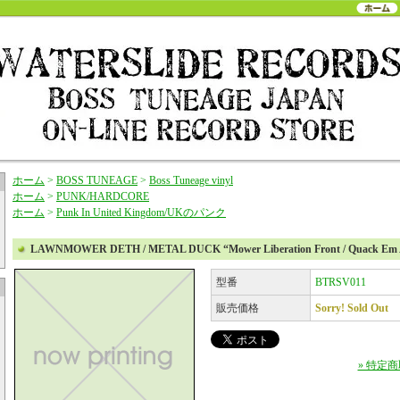
ホーム
>
BOSS TUNEAGE
>
Boss Tuneage vinyl
ホーム
>
PUNK/HARDCORE
ホーム
>
Punk In United Kingdom/UKのパンク
LAWNMOWER DETH / METAL DUCK “Mower Liberation Front / Quack Em A
型番
BTRSV011
販売価格
Sorry! Sold Out
» 特定