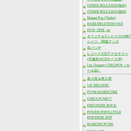
OTHER RELEASES(海外)
OTHER RELEASES(国内)
Mutant Pop (Timbo)
RARE/DELETED/USED
DVD, ZINE, etc
オリジナルTシャツ/その他T
シャツ、関連グッズ
缶バッヂ
レコード/CDアクセサリー
(不織布やCDケース等)
Ltd. Quantity CHEAPOS（セ
ール品）
新入荷＆再入荷
UK MELODIC
PUNK/HARDCORE
UMEA PUNK!!!
EMO/INDIE ROCK
POWER POP/GUITAR
POP/INDIE POP
RAMONE PUNK