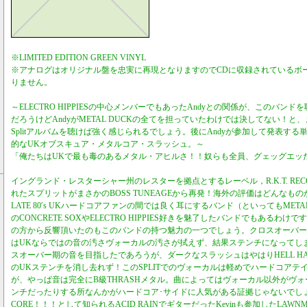
※LIMITED EDITION GREEN VINYL
※アナログはオリジナル盤を忠実に再現となりますのでCDに収録されているボ
りません。
～ELECTRO HIPPIESの中心メンバーでもあったAndyとの関係が、このバン
だろうけどAndyがMETAL DUCKの全てを担っていたわけでは決してない！と、
Splitアルバムを聴けば強く感じられるでしょう。後にAndyが参加して発表す
的なUKオブスキュア・メタルコア・スラッシュ。～
「俺たちはUKで最も毒のあるメタル・アヒルさ！！奴らも全員、グェッグエッ
イングランド・レスターシャー州のレスターを拠点とするレーベル，R.K.T. RECO
れたスプリットがまさかのBOSS TUNEAGEから再発！海外の評価はどんなも
LATE 80′s UKハードコアファンの間では良く耳にするバンド（といってもMET
のCONCRETE SOXやELECTRO HIPPIES好きを魅了したバンドでもあるわ
の方から反響頂いたのもこのバンドの持つ魅力の一つでしょう。クロスオーバー
はUKならではの音の汚さヴォーカルの汚さが拭えず、結果ステンチになってしまっ
スオーバー期の音を目指したであろうが、ダークなスラッシュはやはりHELL HAMMER
のUKステンチを消し去れず！このSPLITでのヴォーカルは軽めでハードコアテ
が、やっぱ音は完全にB級THRASHメタル。曲によってはヴォーカル以外がヴ
ンチだったりする所なんかがハードコア･サイドに人気がある証拠じゃないでしょう
CORE！！！として知られるACID RAINでギターだったKevinも参加したLAWN