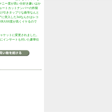
ファニー度が高い分好き嫌いはか
のショートカットナンバーの炸裂
け引きタップリな曲等なんと
に突入した3rdなんかはレコ
HRASH度が高くイケるので
ャケットに変更されました。
にインサートも付いた豪華仕