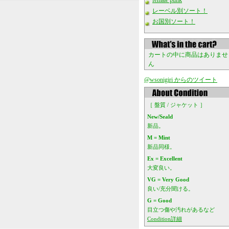
female punk
レーベル別ソート！
お国別ソート！
カートの中に商品はありませ
ん
@wsonigiri からのツイート
［ 盤質 / ジャケット ］
New/Seald
新品。
M = Mint
新品同様。
Ex = Excellent
大変良い。
VG = Very Good
良い/充分聞ける。
G = Good
目立つ傷や汚れがあるなど
Condition詳細