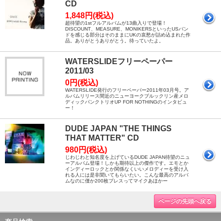
CD
1,848円(税込)
超待望の1stフルアルバムが13曲入りで登場！
DISCOUNT、MEASURE、MONIKERSといったUSバン
ドを感じる部分はそのままにUKの哀愁が詰め込まれた作
品。ありがとうありがとう。待っていたよ。
WATERSLIDEフリーペーパー
2011/03
0円(税込)
WATERSLIDE発行のフリーペーパー2011年03月号。ア
ルバムリリース間近のニューヨークブルックリン産メロ
ディックパンクトリオUP FOR NOTHINGのインタビュ
ー！
DUDE JAPAN "THE THINGS
THAT MATTER" CD
980円(税込)
じわじわと知名度を上げているDUDE JAPAN待望のニュ
ーアルバム登場！しかも期待以上の傑作です。エモとか
インディーロックとか関係なくいいメロディーを受け入
れる人には是非聞いてもらいたい。こんな最高のアルバ
ムなのに僅か200枚プレスってマイクあほかー
ページの先頭へ戻る