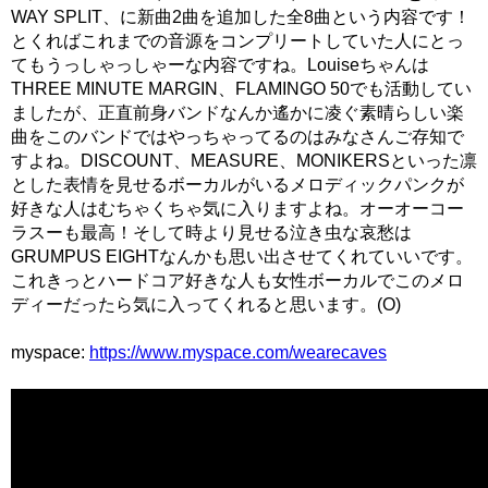
WAY SPLIT、に新曲2曲を追加した全8曲という内容です！
とくればこれまでの音源をコンプリートしていた人にとっ
てもうっしゃっしゃーな内容ですね。Louiseちゃんは
THREE MINUTE MARGIN、FLAMINGO 50でも活動してい
ましたが、正直前身バンドなんか遙かに凌ぐ素晴らしい楽
曲をこのバンドではやっちゃってるのはみなさんご存知で
すよね。DISCOUNT、MEASURE、MONIKERSといった凛
とした表情を見せるボーカルがいるメロディックパンクが
好きな人はむちゃくちゃ気に入りますよね。オーオーコー
ラスーも最高！そして時より見せる泣き虫な哀愁は
GRUMPUS EIGHTなんかも思い出させてくれていいです。
これきっとハードコア好きな人も女性ボーカルでこのメロ
ディーだったら気に入ってくれると思います。(O)
myspace:
https://www.myspace.com/wearecaves