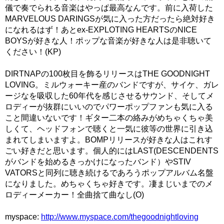
儀で奏でられる音楽はやっぱ最高なんです。前に入荷した
MARVELOUS DARINGSが気に入った方だったら絶対好き
になれるはず！あとex-EXPLOTING HEARTSのNICE
BOYSが好きな人！ポップな音楽が好きな人は是非聴いて
ください！(KP)
DIRTNAPの100枚目を飾るリリースはTHE GOODNIGHT
LOVING。ミルウォーキー産のバンドですが、サイケ、ガレ
ージなを吸収した60年代を感じさせるサウンド、そしてメ
ロディーが抜群にいいのでパワーポップファンも気に入る
こと間違いないです！ギター二本の絡みがめちゃくちゃ美
しくて、ヘッドフォンで聴くと一気に彼等の世界に引き込
まれてしまいますよ。BOMPリリースが好きな人はこれす
ごい好きだと思います。個人的にはLAST(DESCENDENTS
がバンドを始めるきっかけになったバンド）やSTIV
VATORSと同列に聴き続けるであろうポップアルバム名盤
になりました。めちゃくちゃ好きです。凄まじいまでのメ
ロディーメーカー！全曲捨て曲なし(O)
myspace:
http://www.myspace.com/thegoodnightloving