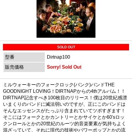
SOLD OUT
型番
Dirtnap100
販売価格
Sorry! Sold Out
ミルウォーキーのフォークロック(パンク)バンドTHE
GOODNIGHT LOVING！DIRTNAPからの4thアルバム！！
DIRTNAP記念すべき100枚目のリリース！僕は20世紀感漂
いまくりのバンドに滅法弱いのですが、正にこのバンドは
そんなエッセンスがたっぷり含まれていてツボすぎます！
そこにはフォークとかカントリーとかサイケとか60'sロッ
クンロールとかの20世紀のルーツ的音楽要素が気持ちよく
混ざっていて、それに現代の技術やパワーポップとかの流