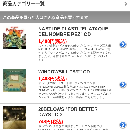
商品カテゴリー一覧
この商品を買った人はこんな商品も買ってます
NASTI DE PLASTI "EL ATAQUE
DEL HOMBRE PEZ" CD
1,408円(税込)
スペイン北部のビスカヤのポップパンクフリーク三人組
NASTI DE PLASTIの2010年リリース2ndアルバム！前
作でもグッドスパニッシュポップパンクを聴かせてくれ
ましたが、今作は完全にレベルが一段階上がっていま
す！
WINDOWSILL "S/T" CD
1,408円(税込)
オランダの極上3コードポップパンクバンド
WINDOWSILLの12曲入り1stアルバム！MONSTER
ZEROのラモーンポップパンクに、STARDUMBの極上ポ
ップセンスがバーストしまくってます。そこにバブルガ
ムテイストが満載とくりゃー最高ってもんでしょう。
20BELOWS "FOR BETTER
DAYS" CD
748円(税込)
ポップパンク向きの鼻詰まりで、サウンド的には
QUEERS、APERS、McRACKINSスタイルの3コードで