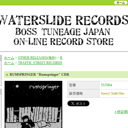
ホーム
>
OTHER RELEASES(海外)
>
R
ホーム
>
TRAFFIC STREET RECORDS
RUMSPRINGER "Rumspringer" CDR
型番
TST004
販売価格
Sorry! Sold Out
» 特定