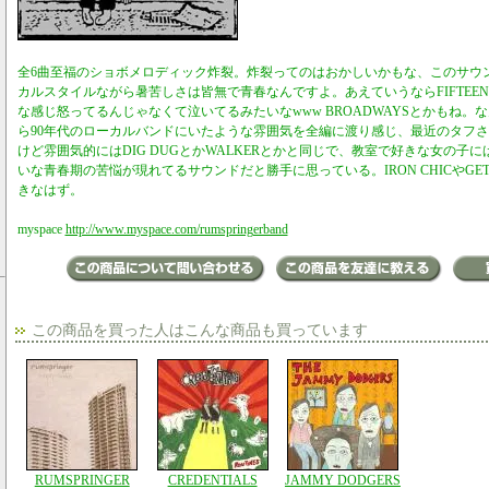
全6曲至福のショボメロディック炸裂。炸裂ってのはおかしいかもな、このサウ
カルスタイルながら暑苦しさは皆無で青春なんですよ。あえていうならFIFTEE
な感じ怒ってるんじゃなくて泣いてるみたいなwww BROADWAYSとかもね。
ら90年代のローカルバンドにいたような雰囲気を全編に渡り感じ、最近のタフ
けど雰囲気的にはDIG DUGとかWALKERとかと同じで、教室で好きな女の子
いな青春期の苦悩が現れてるサウンドだと勝手に思っている。IRON CHICやGET
きなはず。
myspace
http://www.myspace.com/rumspringerband
この商品を買った人はこんな商品も買っています
RUMSPRINGER
CREDENTIALS
JAMMY DODGERS