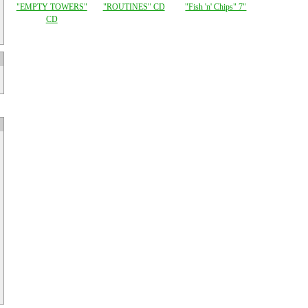
"EMPTY TOWERS"
"ROUTINES" CD
"Fish 'n' Chips" 7"
CD