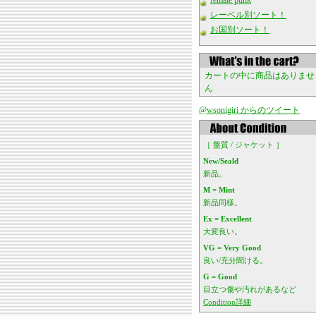
female punk
レーベル別ソート！
お国別ソート！
カートの中に商品はありませ
ん
@wsonigiri からのツイート
［ 盤質 / ジャケット ］
New/Seald
新品。
M = Mint
新品同様。
Ex = Excellent
大変良い。
VG = Very Good
良い/充分聞ける。
G = Good
目立つ傷や汚れがあるなど
Condition詳細