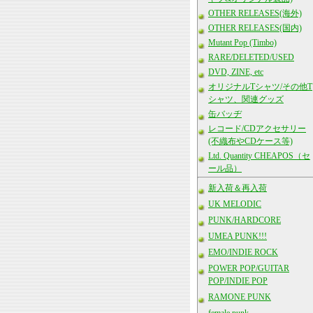
OTHER RELEASES(海外)
OTHER RELEASES(国内)
Mutant Pop (Timbo)
RARE/DELETED/USED
DVD, ZINE, etc
オリジナルTシャツ/その他T
シャツ、関連グッズ
缶バッヂ
レコード/CDアクセサリー
(不織布やCDケース等)
Ltd. Quantity CHEAPOS（セ
ール品）
新入荷＆再入荷
UK MELODIC
PUNK/HARDCORE
UMEA PUNK!!!
EMO/INDIE ROCK
POWER POP/GUITAR
POP/INDIE POP
RAMONE PUNK