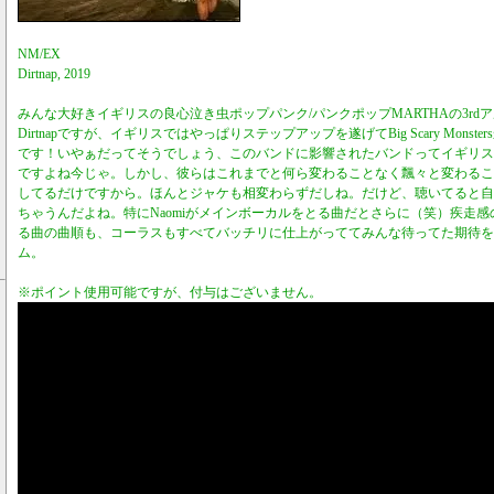
NM/EX
Dirtnap, 2019
みんな大好きイギリスの良心泣き虫ポップパンク/パンクポップMARTHAの3rd
Dirtnapですが、イギリスではやっぱりステップアップを遂げてBig Scary Mons
です！いやぁだってそうでしょう、このバンドに影響されたバンドってイギリス
ですよね今じゃ。しかし、彼らはこれまでと何ら変わることなく飄々と変わるこ
してるだけですから。ほんとジャケも相変わらずだしね。だけど、聴いてると自
ちゃうんだよね。特にNaomiがメインボーカルをとる曲だとさらに（笑）疾走
る曲の曲順も、コーラスもすべてバッチリに仕上がっててみんな待ってた期待を
ム。
※ポイント使用可能ですが、付与はございません。