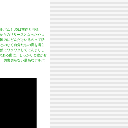
アルバム！USは前作と同様
tersからのリリースとなったやつ
国内にどんだけいるのって話
とのなく自分たちの音を鳴ら
然にワクワクしてにんまりし
感のある曲に、しっかりと聴かせ
一切裏切らない最高なアルバ