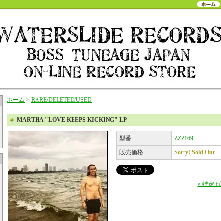
ホーム
>
RARE/DELETED/USED
MARTHA "LOVE KEEPS KICKING" LP
型番
ZZZ169
販売価格
Sorry! Sold Out
» 特定