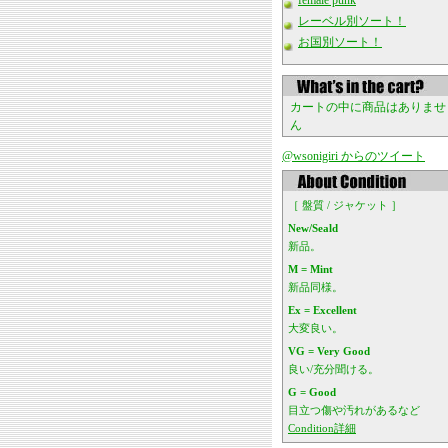
female punk
レーベル別ソート！
お国別ソート！
カートの中に商品はありませ
ん
@wsonigiri からのツイート
［ 盤質 / ジャケット ］
New/Seald
新品。
M = Mint
新品同様。
Ex = Excellent
大変良い。
VG = Very Good
良い/充分聞ける。
G = Good
目立つ傷や汚れがあるなど
Condition詳細