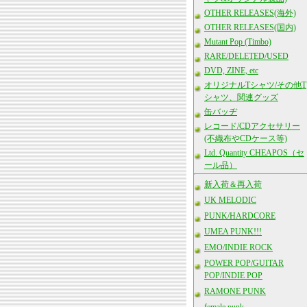
OTHER RELEASES(海外)
OTHER RELEASES(国内)
Mutant Pop (Timbo)
RARE/DELETED/USED
DVD, ZINE, etc
オリジナルTシャツ/その他T
シャツ、関連グッズ
缶バッヂ
レコード/CDアクセサリー
(不織布やCDケース等)
Ltd. Quantity CHEAPOS（セ
ール品）
新入荷＆再入荷
UK MELODIC
PUNK/HARDCORE
UMEA PUNK!!!
EMO/INDIE ROCK
POWER POP/GUITAR
POP/INDIE POP
RAMONE PUNK