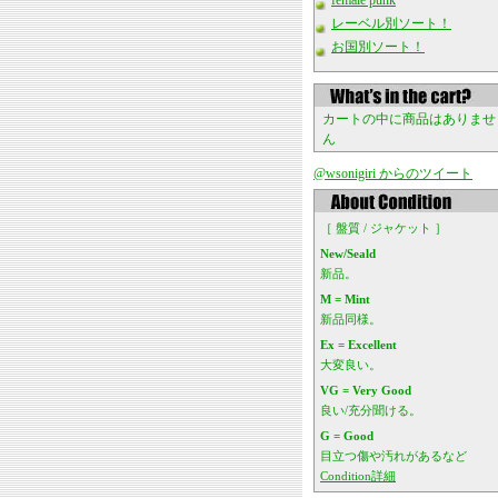
female punk
レーベル別ソート！
お国別ソート！
カートの中に商品はありませ
ん
@wsonigiri からのツイート
［ 盤質 / ジャケット ］
New/Seald
新品。
M = Mint
新品同様。
Ex = Excellent
大変良い。
VG = Very Good
良い/充分聞ける。
G = Good
目立つ傷や汚れがあるなど
Condition詳細