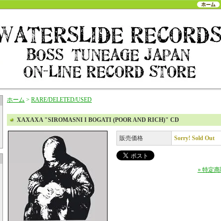
ホーム
>
RARE/DELETED/USED
XAXAXA "SIROMASNI I BOGATI (POOR AND RICH)" CD
販売価格
Sorry! Sold Out
» 特定