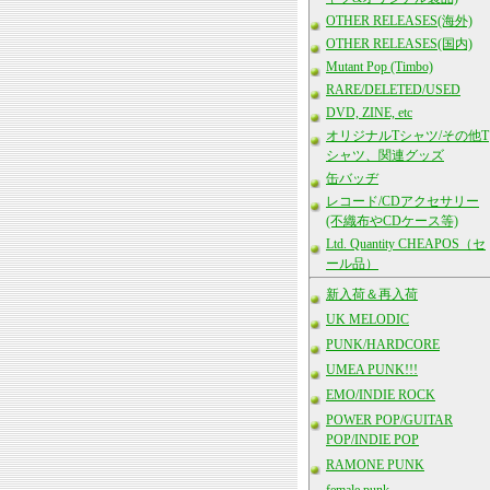
OTHER RELEASES(海外)
OTHER RELEASES(国内)
Mutant Pop (Timbo)
RARE/DELETED/USED
DVD, ZINE, etc
オリジナルTシャツ/その他T
シャツ、関連グッズ
缶バッヂ
レコード/CDアクセサリー
(不織布やCDケース等)
Ltd. Quantity CHEAPOS（セ
ール品）
新入荷＆再入荷
UK MELODIC
PUNK/HARDCORE
UMEA PUNK!!!
EMO/INDIE ROCK
POWER POP/GUITAR
POP/INDIE POP
RAMONE PUNK