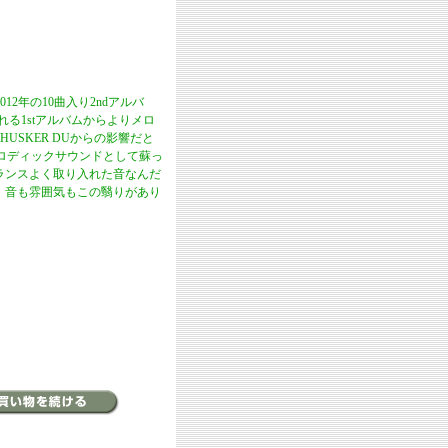
2年の10曲入り2ndアルバ
くれる1stアルバムからよりメロ
SKER DUからの影響だと
メロディックサウンドとして蘇っ
バランスよく取り入れた音なんだ
いやつ。音も雰囲気もこの翳りがあり