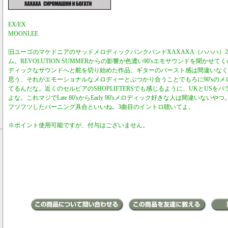
EX/EX
MOONLEE
旧ユーゴのマケドニアのサッドメロディックパンクバンドXAXAXA（ハハハ）201
ム。REVOLUTION SUMMERからの影響が色濃い90'sエモサウンドを聞かせて
ディックなサウンドへと舵を切り始めた作品。ギターのバースト感は間違いなくHU
思う、それがエモーショナルなメロディーとぶつかり合うことでもろに90'sの
てるんだな。近くのセルビアのSHOPLIFTERSでも感じるように、UKとUSを
よな。これマジでLate 80'sからEarly 90'sメロディック好きな人は間違いな
フツフツしたバーニング具合といいね。3曲目のイントロ聴いてよ。
※ポイント使用可能ですが、付与はございません。