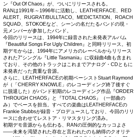
ン『Out Of Chaos』が、ついにリリースされる。
RANは1991年～1996年に活動し、LEATHERFACE、RED
ALERT、RUGRAT/BULLTACO、MEDICTATION、ROACH
SQUAD、STOKOEなど、シーンの名だたるバンドの現・
元メンバーが参加したバンド。
今回のリリースは、1994年に録音された未発表アルバム
『Beautiful Songs For Ugly Children』と同時リリース。初
期デモからは、1994年にアメリカのレーベルからリリース
された7″シングル『Little Tasmania』に収録曲4曲も含まれ
ており、その他のトラックはこれまでアナログ・CDともに
未発表だった貴重な音源。
さらに、LEATHERFACEの初期ベーシストStuart Raymond
が（「CHERRY KNOWLE」のレコーディング終了後すぐ
に脱退した）がバンド初期のレコーディング作品『ORDER
THROUGH CHAOS』と『TOTAL CHAOS』（一部曲の
み）でベースを担当。すべての楽曲はLEATHERFACEの
Frankie Stubbsが録音・プロデュースしており、今回のリリ
ースに合わせてレストア・リマスタリング済み。
初期デモ音源からも伝わる、RANの圧倒的なカッコよさ
――未来を渇望された存在と言われたのも納得のクオリテ