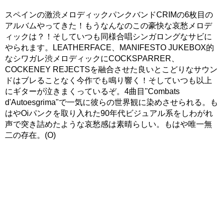
スペインの激渋メロディックパンクバンドCRIMの6枚目の
アルバムやってきた！もうなんなのこの豪快な哀愁メロデ
ィックは？！そしていつも同様合唱シンガロングなサビに
やられます。LEATHERFACE、MANIFESTO JUKEBOX的
なシワガレ渋メロディックにCOCKSPARRER、
COCKENEY REJECTSを融合させた良いとこどりなサウン
ドはブレることなく今作でも鳴り響く！そしていつも以上
にギターが泣きまくっているぞ。4曲目"Combats
d'Autoesgrima"で一気に彼らの世界観に染めさせられる。も
はやOiパンクを取り入れた90年代ビジュアル系をしわがれ
声で突き詰めたような哀愁感は素晴らしい。もはや唯一無
二の存在。(O)