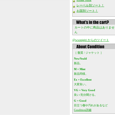
female punk
レーベル別ソート！
お国別ソート！
カートの中に商品はありませ
ん
@wsonigiri からのツイート
［ 盤質 / ジャケット ］
New/Seald
新品。
M = Mint
新品同様。
Ex = Excellent
大変良い。
VG = Very Good
良い/充分聞ける。
G = Good
目立つ傷や汚れがあるなど
Condition詳細