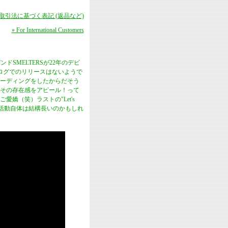
商取引法に基づく表記 (返品など)
» For International Customers
SMELTERSが22年のデビ
ログでのリリースはないようで
ーディングをしたからだそう
りその存在感をアピール！って
嬌（笑）ラストの"Let's
、活動自体は結構長いのかもしれ