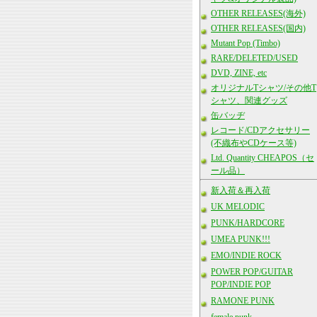
OTHER RELEASES(海外)
OTHER RELEASES(国内)
Mutant Pop (Timbo)
RARE/DELETED/USED
DVD, ZINE, etc
オリジナルTシャツ/その他T
シャツ、関連グッズ
缶バッヂ
レコード/CDアクセサリー
(不織布やCDケース等)
Ltd. Quantity CHEAPOS（セ
ール品）
新入荷＆再入荷
UK MELODIC
PUNK/HARDCORE
UMEA PUNK!!!
EMO/INDIE ROCK
POWER POP/GUITAR
POP/INDIE POP
RAMONE PUNK