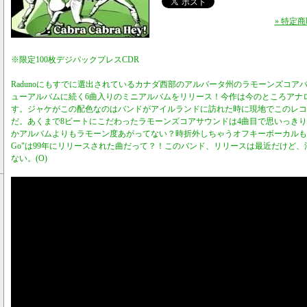
» 特定
※限定100枚デジパックプレスCDR
Radunoにもすでに選出されているカナダ西部のアルバータ州のラモーンズコアバンド
ューアルバムに続く6曲入りのミニアルバムをリリース！今作は今のところアナ
す。ジャケがこの配色なのはバンドがアイルランドに訪れた時に現地でこのレコ
だ。あくまで8ビートにこだわったラモーンズコアサウンドは4曲目で思いっき
かアルバムよりもラモーン度あがってない？時折外しちゃうオフキーボーカルもご愛
Go"は99年にリリースされた曲だって？！このバンド、リリースは最近だけど
ない。(O)