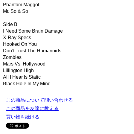
Phantom Maggot
Mr. So & So
Side B:
I Need Some Brain Damage
X-Ray Specs
Hooked On You
Don’t Trust The Humanoids
Zombies
Mars Vs. Hollywood
Lillington High
All I Hear Is Static
Black Hole In My Mind
この商品について問い合わせる
この商品を友達に教える
買い物を続ける