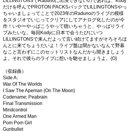
LILLINGTONSでRadunoに出演できないのであれば、Kody
だけを呼んでPROTON PACKSバックでLILLINGTONSやっ
ちゃいましょってことで2023年のRadunoのライブの模様
をスタジオでいじってクリアにしてアナログ化したのが今
作！いやーやっぱこうやって聴いちゃうと、やっぱりライ
ブみたいな。毎回Kodyに日本で会うたびにいつ
LILLINGTONSで来んだよって言い続けてますがそろそろほ
んとに来てちょうだいよ！ライブ盤は聞かないなんて野暮
なこと言わずにこのセットリストなんだから聞きましょう
よ。それで彼らのライブに想いを馳せましょうよ。(O)
（収録曲）
Side A:
War Of The Worlds
I Saw The Apeman (On The Moon)
Codename: Peabrain
Final Transmission
Mindcontrol
One Armed Man
Pom Pom Girl
Gunbullet